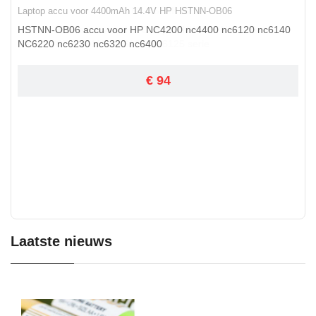
Laptop accu voor 4400mAh 14.4V HP HSTNN-OB06
HSTNN-OB06 accu voor HP NC4200 nc4400 nc6120 nc6140
NC6220 nc6230 nc6320 nc6400
€ 94
Laatste nieuws