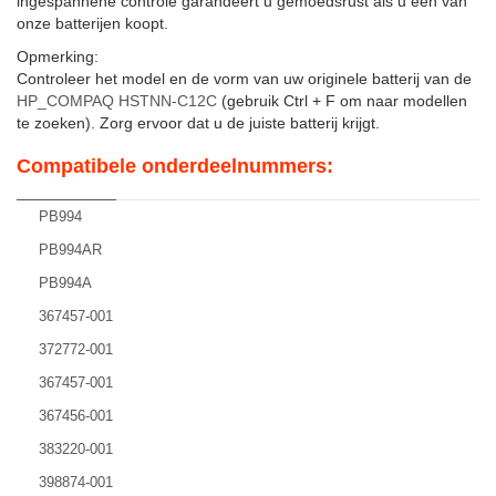
ingespannene controle garandeert u gemoedsrust als u een van
onze batterijen koopt.
Opmerking:
Controleer het model en de vorm van uw originele batterij van de
HP_COMPAQ HSTNN-C12C
(gebruik Ctrl + F om naar modellen
te zoeken). Zorg ervoor dat u de juiste batterij krijgt.
Compatibele onderdeelnummers:
PB994
PB994AR
PB994A
367457-001
372772-001
367457-001
367456-001
383220-001
398874-001