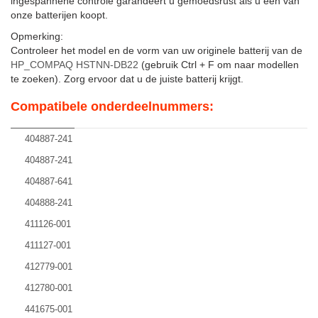
ingespannene controle garandeert u gemoedsrust als u een van
onze batterijen koopt.
Opmerking:
Controleer het model en de vorm van uw originele batterij van de
HP_COMPAQ HSTNN-DB22
(gebruik Ctrl + F om naar modellen
te zoeken). Zorg ervoor dat u de juiste batterij krijgt.
Compatibele onderdeelnummers:
404887-241
404887-241
404887-641
404888-241
411126-001
411127-001
412779-001
412780-001
441675-001