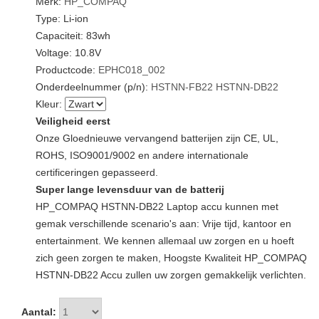
Merk:
HP_COMPAQ
Type: Li-ion
Capaciteit: 83wh
Voltage: 10.8V
Productcode:
EPHC018_002
Onderdeelnummer (p/n):
HSTNN-FB22
HSTNN-DB22
Kleur:
Veiligheid eerst
Onze Gloednieuwe vervangend batterijen zijn CE, UL,
ROHS, ISO9001/9002 en andere internationale
certificeringen gepasseerd.
Super lange levensduur van de batterij
HP_COMPAQ HSTNN-DB22 Laptop accu kunnen met
gemak verschillende scenario's aan: Vrije tijd, kantoor en
entertainment. We kennen allemaal uw zorgen en u hoeft
zich geen zorgen te maken, Hoogste Kwaliteit HP_COMPAQ
HSTNN-DB22 Accu zullen uw zorgen gemakkelijk verlichten.
Aantal: