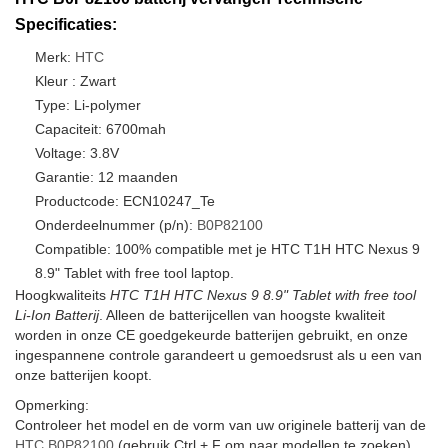
Specificaties:
Merk:
HTC
Kleur : Zwart
Type: Li-polymer
Capaciteit: 6700mah
Voltage: 3.8V
Garantie: 12 maanden
Productcode: ECN10247_Te
Onderdeelnummer (p/n):
B0P82100
Compatible: 100% compatible met je HTC T1H HTC Nexus 9
8.9" Tablet with free tool laptop.
Hoogkwaliteits
HTC T1H HTC Nexus 9 8.9" Tablet with free tool
Li-Ion Batterij
. Alleen de batterijcellen van hoogste kwaliteit
worden in onze CE goedgekeurde batterijen gebruikt, en onze
ingespannene controle garandeert u gemoedsrust als u een van
onze batterijen koopt.
Opmerking:
Controleer het model en de vorm van uw originele batterij van de
HTC B0P82100
(gebruik Ctrl + F om naar modellen te zoeken).