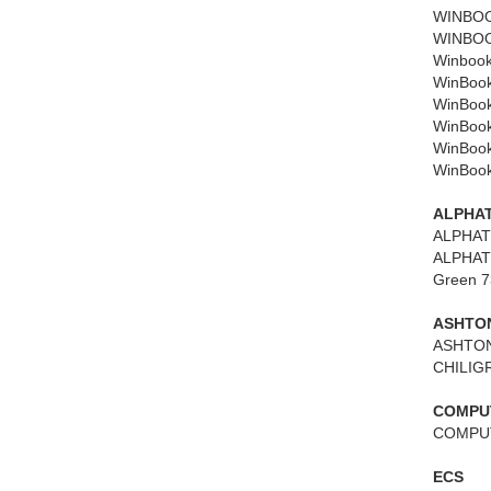
WINBOOK
WINBOO
Winboo
WinBoo
WinBoo
WinBook
WinBook
WinBook
ALPHA
ALPHAT
ALPHATO
Green 7
ASHTON
ASHTON 
CHILIGR
COMPUT
COMPUT
ECS