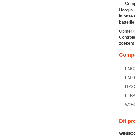
Comp
Hoogkwa
in onze 
batterij
Opmerki
Controle
zoeken). 
Compa
EMC3
EM-G
LIPX
LT-B
W2E
Dit pr
WINBO