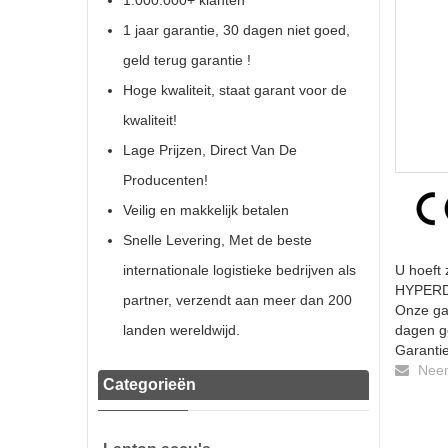
1.000.000+ klanten
1 jaar garantie, 30 dagen niet goed,
geld terug garantie !
Hoge kwaliteit, staat garant voor de
kwaliteit!
Lage Prijzen, Direct Van De
Producenten!
Veilig en makkelijk betalen
Snelle Levering, Met de beste
internationale logistieke bedrijven als
U hoeft 
HYPERDA
partner, verzendt aan meer dan 200
Onze gar
landen wereldwijd.
dagen ge
Garantie
Neem 
Categorieën