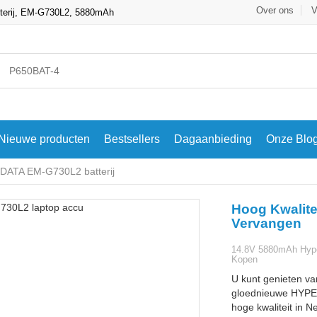
Over ons
V
tterij, EM-G730L2, 5880mAh
Nieuwe producten
Bestsellers
Dagaanbieding
Onze Blo
ATA EM-G730L2 batterij
Hoog Kwalit
Vervangen
14.8V 5880mAh Hyper
Kopen
U kunt genieten va
gloednieuwe HYPE
hoge kwaliteit in N