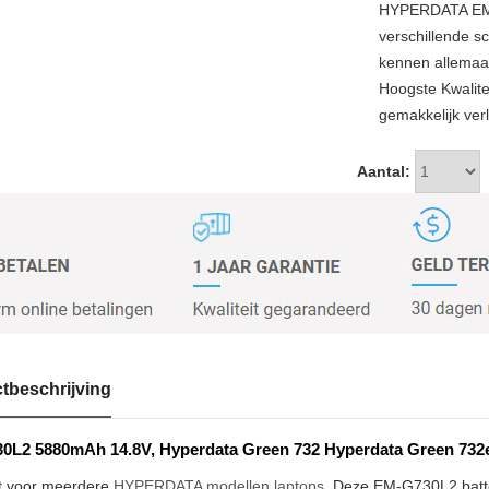
HYPERDATA EM-
verschillende sc
kennen allemaal
Hoogste Kwalit
gemakkelijk verl
Aantal:
tbeschrijving
L2 5880mAh 14.8V, Hyperdata Green 732 Hyperdata Green 732e s
t voor meerdere
HYPERDATA modellen laptops
. Deze EM-G730L2 batter