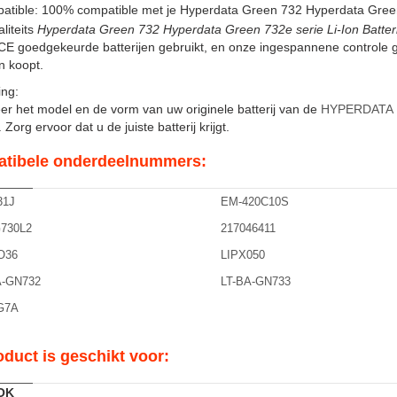
atible: 100% compatible met je Hyperdata Green 732 Hyperdata Green
liteits
Hyperdata Green 732 Hyperdata Green 732e serie Li-Ion Batteri
CE goedgekeurde batterijen gebruikt, en onze ingespannene controle 
en koopt.
ng:
er het model en de vorm van uw originele batterij van de
HYPERDATA 
Zorg ervoor dat u de juiste batterij krijgt.
tibele onderdeelnummers:
1J
EM-420C10S
730L2
217046411
O36
LIPX050
A-GN732
LT-BA-GN733
G7A
oduct is geschikt voor:
OK