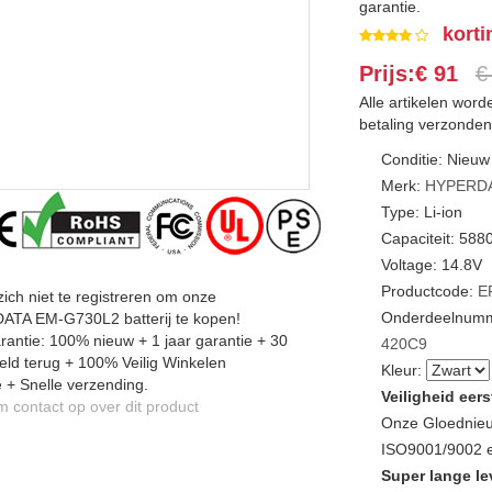
garantie.
korti
Prijs:€ 91
€
Alle artikelen wor
betaling verzonden
Conditie: Nieuw
Merk:
HYPERD
Type: Li-ion
Capaciteit: 58
Voltage: 14.8V
Productcode:
E
zich niet te registreren om onze
Onderdeelnumm
TA EM-G730L2 batterij te kopen!
antie: 100% nieuw + 1 jaar garantie + 30
420C9
ld terug + 100% Veilig Winkelen
Kleur:
 + Snelle verzending.
Veiligheid eers
contact op over dit product
Onze Gloednieu
ISO9001/9002 en
Super lange le