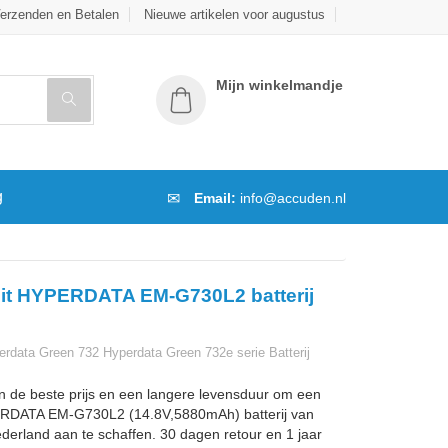
erzenden en Betalen
Nieuwe artikelen voor augustus
Mijn winkelmandje
g
Email:
info@accuden.nl
eit HYPERDATA EM-G730L2 batterij
data Green 732 Hyperdata Green 732e serie Batterij
n de beste prijs en een langere levensduur om een
RDATA EM-G730L2 (14.8V,5880mAh) batterij van
ederland aan te schaffen. 30 dagen retour en 1 jaar