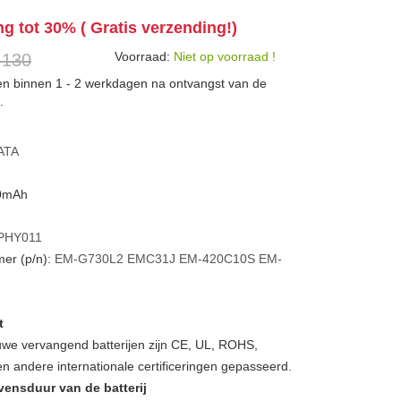
ng tot 30% ( Gratis verzending!)
Voorraad:
Niet op voorraad !
 130
den binnen 1 - 2 werkdagen na ontvangst van de
.
ATA
80mAh
PHY011
er (p/n):
EM-G730L2
EMC31J
EM-420C10S
EM-
t
we vervangend batterijen zijn CE, UL, ROHS,
 andere internationale certificeringen gepasseerd.
vensduur van de batterij