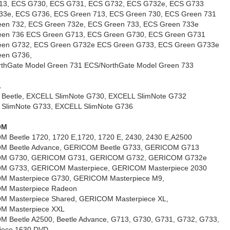
3, ECS G730, ECS G731, ECS G732, ECS G732e, ECS G733
3e, ECS G736, ECS Green 713, ECS Green 730, ECS Green 731
en 732, ECS Green 732e, ECS Green 733, ECS Green 733e
en 736 ECS Green G713, ECS Green G730, ECS Green G731
en G732, ECS Green G732e ECS Green G733, ECS Green G733e
een G736,
thGate Model Green 731 ECS/NorthGate Model Green 733
L
Beetle, EXCELL SlimNote G730, EXCELL SlimNote G732
SlimNote G733, EXCELL SlimNote G736
OM
 Beetle 1720, 1720 E,1720, 1720 E, 2430, 2430 E,A2500
M Beetle Advance, GERICOM Beetle G733, GERICOM G713
M G730, GERICOM G731, GERICOM G732, GERICOM G732e
M G733, GERICOM Masterpiece, GERICOM Masterpiece 2030
 Masterpiece G730, GERICOM Masterpiece M9,
M Masterpiece Radeon
 Masterpiece Shared, GERICOM Masterpiece XL,
M Masterpiece XXL
 Beetle A2500, Beetle Advance, G713, G730, G731, G732, G733,
iece 1630 DVD