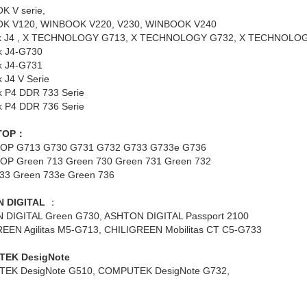
 V serie,
K V120, WINBOOK V220, V230, WINBOOK V240
k J4 , X TECHNOLOGY G713, X TECHNOLOGY G732, X TECHNOLO
k J4-G730
k J4-G731
 J4 V Serie
 P4 DDR 733 Serie
 P4 DDR 736 Serie
TOP：
OP G713 G730 G731 G732 G733 G733e G736
P Green 713 Green 730 Green 731 Green 732
33 Green 733e Green 736
 DIGITAL
：
DIGITAL Green G730, ASHTON DIGITAL Passport 2100
EEN Agilitas M5-G713, CHILIGREEN Mobilitas CT C5-G733
EK DesigNote
EK DesigNote G510, COMPUTEK DesigNote G732,