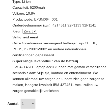
Type: Li-ion
Capaciteit: 5200mah
Voltage: 10.8V
Productcode:
EPBM064_001
Onderdeelnummer (p/n):
42T4511
92P1133
92P1141
Kleur:
Veiligheid eerst
Onze Gloednieuwe vervangend batterijen zijn CE, UL,
ROHS, ISO9001/9002 en andere internationale
certificeringen gepasseerd.
Super lange levensduur van de batterij
IBM 42T4511 Laptop accu kunnen met gemak verschillende
scenario's aan: Vrije tijd, kantoor en entertainment. We
kennen allemaal uw zorgen en u hoeft zich geen zorgen te
maken, Hoogste Kwaliteit IBM 42T4511 Accu zullen uw
zorgen gemakkelijk verlichten.
Aantal: