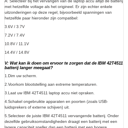
A: Selecteer bij het vervangen van de laptop accu altijd de batterij
met hetzelfde voltage als het origineel. Er zijn echter enkele
uitzonderingen op deze regel, bijvoorbeeld spanningen van
hetzelfde paar hieronder zijn compatibel:
3.6V / 3.7V
7.2V / 7.4V
10.8V / 11.1V
14.4V / 14.8V
V: Wat kan ik doen om ervoor te zorgen dat de IBM 42T4511
batterij langer meegaat?
1.Dim uw scherm.
2.Voorkom blootstelling aan extreme temperaturen.
3.Laat uw IBM 42T4511 laptop accu niet opraken.
4.Schakel ongebruikte apparaten en poorten (zoals USB-
luidsprekers of externe schijven) uit.
5.Selecteer de juiste IBM 42T4511 vervangende batterij. Onder
dezelfde gebruiksomstandigheden draagt een batterij met een
lagere capaciteit sneller dan een batterij met een hogere