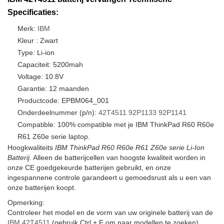
Specificaties:
Merk:
IBM
Kleur : Zwart
Type: Li-ion
Capaciteit: 5200mah
Voltage: 10.8V
Garantie: 12 maanden
Productcode: EPBM064_001
Onderdeelnummer (p/n):
42T4511
92P1133
92P1141
Compatible: 100% compatible met je IBM ThinkPad R60 R60e
R61 Z60e serie laptop.
Hoogkwaliteits
IBM ThinkPad R60 R60e R61 Z60e serie Li-Ion
Batterij
. Alleen de batterijcellen van hoogste kwaliteit worden in
onze CE goedgekeurde batterijen gebruikt, en onze
ingespannene controle garandeert u gemoedsrust als u een van
onze batterijen koopt.
Opmerking:
Controleer het model en de vorm van uw originele batterij van de
IBM 42T4511
(gebruik Ctrl + F om naar modellen te zoeken).