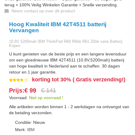
terug + 100% Veilig Winkelen Garantie + Snelle verzending.
Neem contact op over dit product
Hoog Kwaliteit IBM 42T4511 batterij
Vervangen
10.8V 5200mah IBM ThinkPad R60 R60e R61 Z60e serie Batterij
Kopen
U kunt genieten van de beste prijs en een langere levensduur
om een gloednieuwe IBM 42T4511 (10.8V,5200mah) batterij
van hoge kwaliteit in Nederland aan te schaffen. 30 dagen
retour en 1 jaar garantie.
korting tot 30% ( Gratis verzending!)
Prijs:€ 99
€ 141
Voorraad:
Niet op voorraad !
Alle artikelen worden binnen 1 - 2 werkdagen na ontvangst van
de betaling verzonden.
Conditie: Nieuw
Merk:
IBM