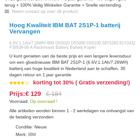
terug + 100% Veilig Winkelen Garantie + Snelle verzending.
Neem contact op over dit product
Hoog Kwaliteit IBM BAT 2S1P-1 batterij
Vervangen
6.6V 1.1Ah/7.26WH IBM DS5020 DS5000 DS5100 59Y5260 81Y2432
P36539-06-A Rackmount Battery Batterij Kopen
U kunt genieten van de beste prijs en een langere levensduur
om een gloednieuwe IBM BAT 2S1P-1 (6.6V,1.1Ah/7.26WH)
batterij van hoge kwaliteit in Nederland aan te schaffen. 30
dagen retour en 1 jaar garantie.
korting tot 30% ( Gratis verzending!)
Prijs:€ 129
€ 184
Voorraad:
Op voorraad !
Alle artikelen worden binnen 1 - 2 werkdagen na ontvangst van
de betaling verzonden.
Conditie: Nieuw
Merk:
IBM