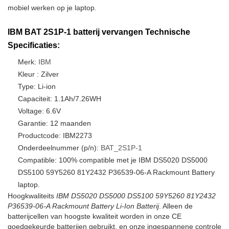
mobiel werken op je laptop.
IBM BAT 2S1P-1 batterij vervangen Technische
Specificaties:
Merk:
IBM
Kleur : Zilver
Type: Li-ion
Capaciteit: 1.1Ah/7.26WH
Voltage: 6.6V
Garantie: 12 maanden
Productcode: IBM2273
Onderdeelnummer (p/n):
BAT_2S1P-1
Compatible: 100% compatible met je IBM DS5020 DS5000
DS5100 59Y5260 81Y2432 P36539-06-A Rackmount Battery
laptop.
Hoogkwaliteits
IBM DS5020 DS5000 DS5100 59Y5260 81Y2432
P36539-06-A Rackmount Battery Li-Ion Batterij
. Alleen de
batterijcellen van hoogste kwaliteit worden in onze CE
goedgekeurde batterijen gebruikt, en onze ingespannene controle