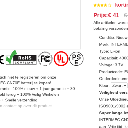
korti
Prijs:€ 41
€
Alle artikelen wor
betaling verzonden
Conditie: Nieuw
Merk:
INTERM
Type: Li-ion
Capaciteit: 40
Voltage: 3.7V
Productcode:
E
zich niet te registreren om onze
Onderdeelnumm
C CN70E batterij te kopen!
Kleur:
antie: 100% nieuw + 1 jaar garantie + 30
Veiligheid eers
ld terug + 100% Veilig Winkelen
Onze Gloednieu
 + Snelle verzending.
contact op over dit product
ISO9001/9002 en
Super lange le
INTERMEC CN70E
aan: Vrije tijd