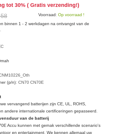
ng tot 30% ( Gratis verzending!)
Voorraad:
Op voorraad !
 58
den binnen 1 - 2 werkdagen na ontvangst van de
.
EC
00mah
CNM10226_Oth
er (p/n):
CN70
CN70E
t
we vervangend batterijen zijn CE, UL, ROHS,
 andere internationale certificeringen gepasseerd.
vensduur van de batterij
 Accu kunnen met gemak verschillende scenario's
, kantoor en entertainment. We kennen allemaal uw