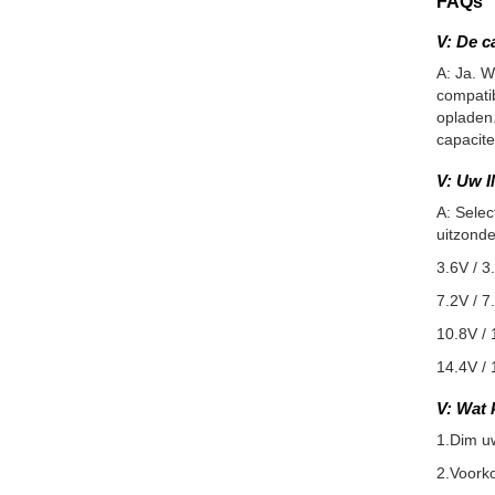
FAQs
V: De c
A: Ja. W
compatib
opladen.
capacite
V: Uw I
A: Selec
uitzonde
3.6V / 3
7.2V / 7
10.8V / 
14.4V / 
V: Wat 
1.Dim u
2.Voorko