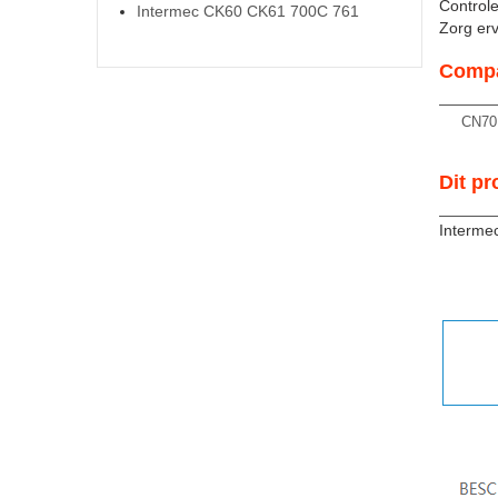
Controle
Intermec CK60 CK61 700C 761
Zorg ervo
Compa
CN70
Dit pr
Interme