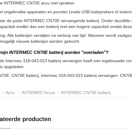
uw INTERMEC CN70E accu niet opraken.
l ongebruikte apparaten en poorten (zoals USB-luidsprekers of externe 
teer de juiste INTERMEC CN70E vervangende batterij. Onder dezelfde 
apaciteit sneller dan een batterij met een hogere capaciteit omdat de
g: Alle batterijen verslijten na verloop van tijd. Wanneer wordt vastgeste
ogelijk nieuwe batterijen worden gekocht.
 mijn INTERMEC CN70E batterij worden "overladen"?
de Intermec 318-043-023 batterij vervangen heeft een ingebouwde contr
 is opgeladen.
N70E, CN70E batterij, Intermec 318-043-023 batterij vervangen, CN7
Accu
INTERMEC Accus
INTERMEC CN70E batterij
ateerde producten