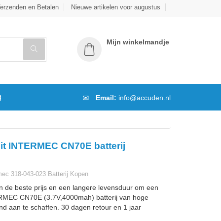
erzenden en Betalen
Nieuwe artikelen voor augustus
Mijn winkelmandje
g
Email:
info@accuden.nl
it INTERMEC CN70E batterij
ec 318-043-023 Batterij Kopen
n de beste prijs en een langere levensduur om een
RMEC CN70E (3.7V,4000mah) batterij van hoge
and aan te schaffen. 30 dagen retour en 1 jaar