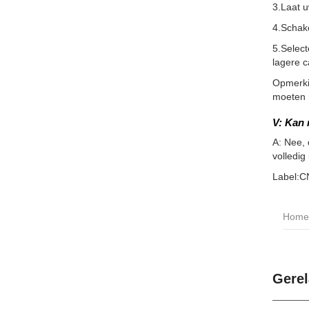
3.Laat 
4.Schake
5.Selec
lagere c
Opmerkin
moeten m
V: Kan
A: Nee, 
volledig
Label:C
Home
Gerel