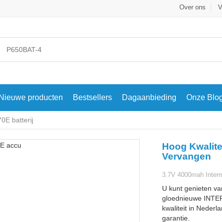
Over ons
V
Nieuwe producten
Bestsellers
Dagaanbieding
Onze Blo
E batterij
Hoog Kwalite
Vervangen
3.7V 4000mah Interm
U kunt genieten va
gloednieuwe INTE
kwaliteit in Nederl
garantie.