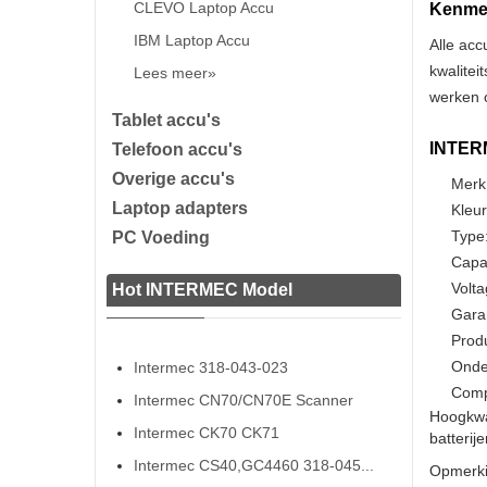
CLEVO Laptop Accu
Kenmer
IBM Laptop Accu
Alle acc
kwalitei
Lees meer»
werken o
Tablet accu's
INTERM
Telefoon accu's
Overige accu's
Merk
Laptop adapters
Kleur
Type:
PC Voeding
Capa
Volta
Hot INTERMEC Model
Gara
Prod
Onde
Intermec 318-043-023
Comp
Intermec CN70/CN70E Scanner
Hoogkwa
Intermec CK70 CK71
batterij
Intermec CS40,GC4460 318-045...
Opmerki