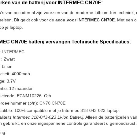
ken van de batterij voor INTERMEC CN70E:
u's van accuden.nl zijn voorzien van de moderne Lithium-Ion techniek
tseisen. Dit geldt ook voor de
accu voor INTERMEC CN70E
. Met een c
p je laptop.
EC CN70E batterij vervangen Technische Specificaties:
:
INTERMEC
 : Zwart
 Li-ion
citeit: 4000mah
ge: 3.7V
ntie: 12 maanden
uctcode: ECNM10226_Oth
rdeelnummer (p/n):
CN70
CN70E
atible: 100% compatible met je Intermec 318-043-023 laptop.
liteits
Intermec 318-043-023 Li-Ion Batterij
. Alleen de batterijcellen 
en gebruikt, en onze ingespannene controle garandeert u gemoedsrust a
ng: