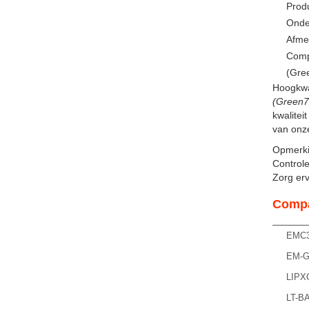
Prod
Onde
Afmet
Comp
(Gre
Hoogkwa
(Green7
kwalitei
van onze
Opmerki
Controle
Zorg ervo
Compa
EMC3
EM-G
LIPX
LT-B