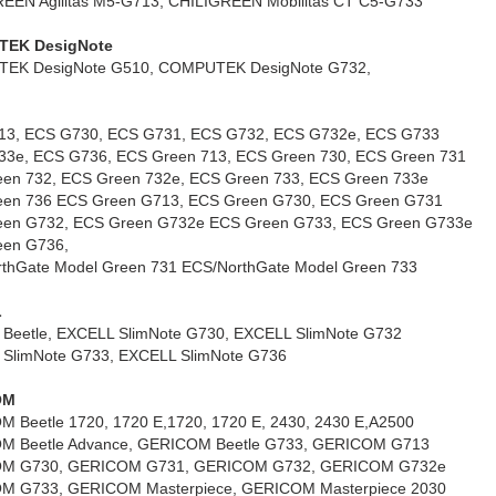
EEN Agilitas M5-G713, CHILIGREEN Mobilitas CT C5-G733
EK DesigNote
EK DesigNote G510, COMPUTEK DesigNote G732,
3, ECS G730, ECS G731, ECS G732, ECS G732e, ECS G733
3e, ECS G736, ECS Green 713, ECS Green 730, ECS Green 731
en 732, ECS Green 732e, ECS Green 733, ECS Green 733e
en 736 ECS Green G713, ECS Green G730, ECS Green G731
en G732, ECS Green G732e ECS Green G733, ECS Green G733e
een G736,
thGate Model Green 731 ECS/NorthGate Model Green 733
L
Beetle, EXCELL SlimNote G730, EXCELL SlimNote G732
SlimNote G733, EXCELL SlimNote G736
OM
 Beetle 1720, 1720 E,1720, 1720 E, 2430, 2430 E,A2500
M Beetle Advance, GERICOM Beetle G733, GERICOM G713
M G730, GERICOM G731, GERICOM G732, GERICOM G732e
M G733, GERICOM Masterpiece, GERICOM Masterpiece 2030