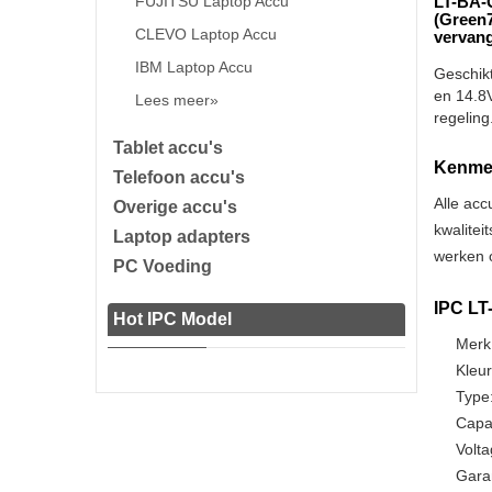
FUJITSU Laptop Accu
LT-BA-
(Green
CLEVO Laptop Accu
vervan
IBM Laptop Accu
Geschik
en 14.8V
Lees meer»
regeling
Tablet accu's
Kenmer
Telefoon accu's
Alle acc
Overige accu's
kwalitei
Laptop adapters
werken o
PC Voeding
IPC LT
Hot IPC Model
Merk
Kleur
Type:
Capa
Volta
Gara