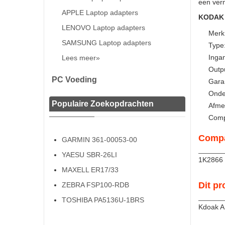
een ver
APPLE Laptop adapters
KODAK A
LENOVO Laptop adapters
Merk
SAMSUNG Laptop adapters
Type
Inga
Lees meer»
Outpu
PC Voeding
Gara
Onde
Populaire Zoekopdrachten
Afme
Comp
Compa
GARMIN 361-00053-00
YAESU SBR-26LI
1K2866
MAXELL ER17/33
Dit pr
ZEBRA FSP100-RDB
TOSHIBA PA5136U-1BRS
Kdoak 