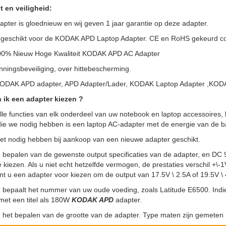
t en veiligheid:
pter is gloednieuw en wij geven 1 jaar garantie op deze adapter.
 geschikt voor de KODAK APD Laptop Adapter. CE en RoHS gekeurd conf
100% Nieuw Hoge Kwaliteit KODAK APD AC Adapter
ningsbeveiliging, over hittebescherming.
KODAK APD adapter, APD Adapter/Lader, KODAK Laptop Adapter ,KO
 ik een adapter kiezen ?
lle functies van elk onderdeel van uw notebook en laptop accessoires, 
ie we nodig hebben is een laptop AC-adapter met de energie van de batt
het nodig hebben bij aankoop van een nieuwe adapter geschikt.
, bepalen van de gewenste output specificaties van de adapter, en DC 
e kiezen. Als u niet echt hetzelfde vermogen, de prestaties verschil +\
nt u een adapter voor kiezen om de output van 17.5V \ 2.5A of 19.5V \ 
, bepaalt het nummer van uw oude voeding, zoals Latitude E6500. Indi
met een titel als 180W
KODAK APD
adapter.
, het bepalen van de grootte van de adapter. Type maten zijn gemeten i