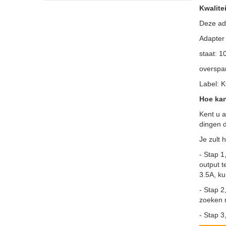
Kwalitei
Deze ada
Adapter
staat: 
overspan
Label: 
Hoe kan
Kent u a
dingen d
Je zult 
- Stap 1
output t
3.5A, ku
- Stap 2
zoeken 
- Stap 3