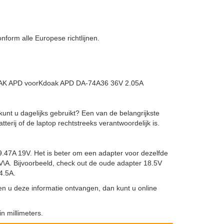
orm alle Europese richtlijnen.
DAK APD voorKdoak APD DA-74A36 36V 2.05A
kunt u dagelijks gebruikt? Een van de belangrijkste
erij of de laptop rechtstreeks verantwoordelijk is.
9.47A 19V. Het is beter om een adapter voor dezelfde
-1V\A. Bijvoorbeeld, check out de oude adapter 18.5V
4.5A.
en u deze informatie ontvangen, dan kunt u online
n millimeters.