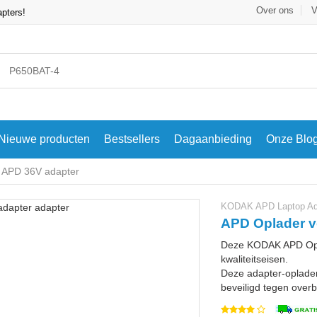
Over ons
V
apters!
Nieuwe producten
Bestsellers
Dagaanbieding
Onze Blo
APD 36V adapter
KODAK APD Laptop Ad
APD Oplader v
Deze KODAK APD Opla
kwaliteitseisen.
Deze adapter-oplader
beveiligd tegen overbe