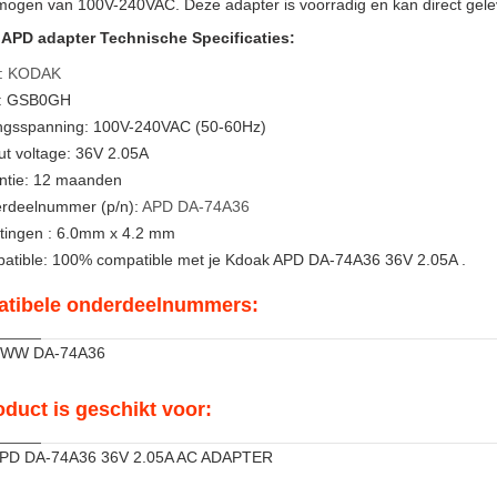
mogen van 100V-240VAC. Deze adapter is voorradig en kan direct gel
PD adapter Technische Specificaties:
:
KODAK
: GSB0GH
ngsspanning: 100V-240VAC (50-60Hz)
t voltage: 36V 2.05A
ntie: 12 maanden
rdeelnummer (p/n):
APD
DA-74A36
tingen : 6.0mm x 4.2 mm
atible: 100% compatible met je Kdoak APD DA-74A36 36V 2.05A .
tibele onderdeelnummers:
 WW DA-74A36
oduct is geschikt voor:
APD DA-74A36 36V 2.05A AC ADAPTER