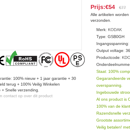
Prijs:€54
€77
Alle artikelen worde
verzonden.
Merk:
KODAK
Type: GSB0GH
Ingangsspanning:
Output voltage: 3
Productcode:
KDO
Onderdeelnummer
Staat: 100% compat
antie: 100% nieuw + 1 jaar garantie + 30
Gegarandeerde veil
ld terug + 100% Veilig Winkelen
overspanning.
 + Snelle verzending.
Ingebouwde stroomb
contact op over dit product
Al ons product is
100% van de klant
Razendsnelle verz
Grootste assortim
Veilig betalen! me