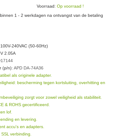
Voorraad:
Op voorraad !
n binnen 1 - 2 werkdagen na ontvangst van de betaling
 100V-240VAC (50-60Hz)
6V 2.05A
17144
 (p/n):
APD
DA-74A36
ibel als originele adapter.
igheid: bescherming tegen kortsluiting, overhitting en
eveiliging zorgt voor zowel veiligheid als stabiliteit.
 CE & ROHS gecertificeerd.
en lof.
ending en levering.
ent accu's en adapters.
t SSL verbinding.