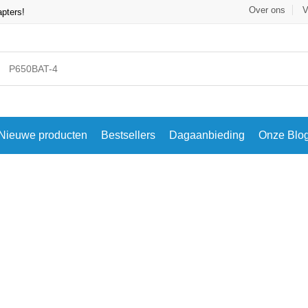
Over ons
V
apters!
Nieuwe producten
Bestsellers
Dagaanbieding
Onze Blo