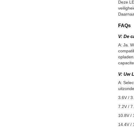
Deze LE
veiligh
Daarnaa
FAQs
V: De c
A: Ja. W
compatib
opladen.
capacite
V: Uw L
A: Selec
uitzonde
3.6V / 3
7.2V / 7
10.8V / 
14.4V / 