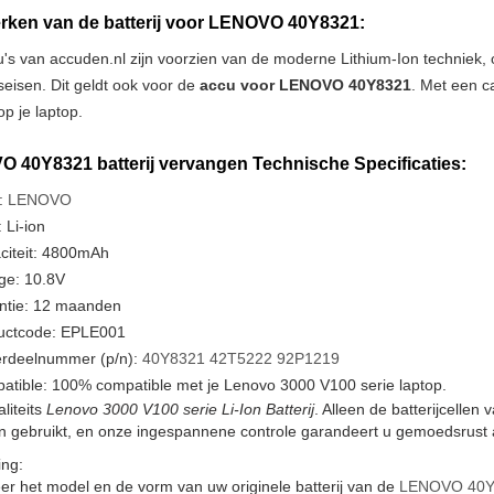
ken van de batterij voor LENOVO 40Y8321:
u's van accuden.nl zijn voorzien van de moderne Lithium-Ion techniek
tseisen. Dit geldt ook voor de
accu voor LENOVO 40Y8321
. Met een c
p je laptop.
 40Y8321 batterij vervangen Technische Specificaties:
:
LENOVO
 Li-ion
citeit: 4800mAh
ge: 10.8V
ntie: 12 maanden
uctcode: EPLE001
rdeelnummer (p/n):
40Y8321
42T5222
92P1219
atible: 100% compatible met je Lenovo 3000 V100 serie laptop.
liteits
Lenovo 3000 V100 serie Li-Ion Batterij
. Alleen de batterijcelle
en gebruikt, en onze ingespannene controle garandeert u gemoedsrust a
ng:
er het model en de vorm van uw originele batterij van de
LENOVO 40Y