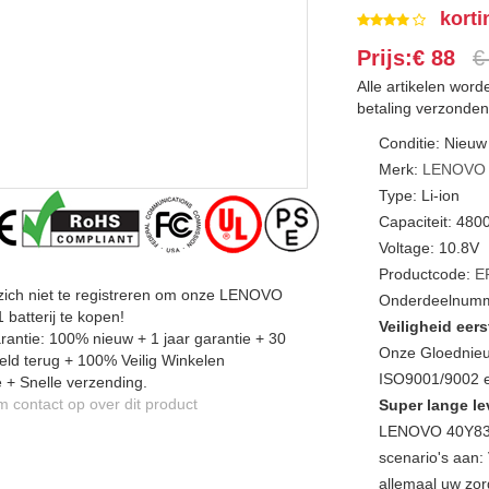
korti
Prijs:€ 88
€
Alle artikelen wor
betaling verzonden
Conditie: Nieuw
Merk:
LENOVO
Type: Li-ion
Capaciteit: 48
Voltage: 10.8V
Productcode:
E
zich niet te registreren om onze LENOVO
Onderdeelnumm
batterij te kopen!
Veiligheid eers
antie: 100% nieuw + 1 jaar garantie + 30
Onze Gloednieu
ld terug + 100% Veilig Winkelen
ISO9001/9002 en
 + Snelle verzending.
contact op over dit product
Super lange le
LENOVO 40Y832
scenario's aan: 
allemaal uw zor