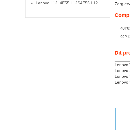
Lenovo L12L4E55 L12S4E55 L12...
Zorg ervo
Compa
40Y8
92P1
Dit pr
Lenovo 
Lenovo 
Lenovo 
Lenovo 