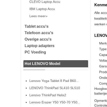
CLEVO Laptop Accu
Kenmer
IBM Laptop Accu
Alle acc
Lees meer»
kwalitei
werken o
Tablet accu's
Telefoon accu's
LENOVO
Overige accu's
Merk
Laptop adapters
Type:
PC Voeding
Capa
Volta
Hot LENOVO Model
Gara
Prod
Onde
Lenovo Yoga Tablet 8 Pad B60...
Comp
LENOVO ThinkPad SL410 SL510
Hoogkwa
batterij
Lenovo ThinkPad Helix2
Opmerki
Lenovo Erazer Y50 Y50-70 Y50...
Controle