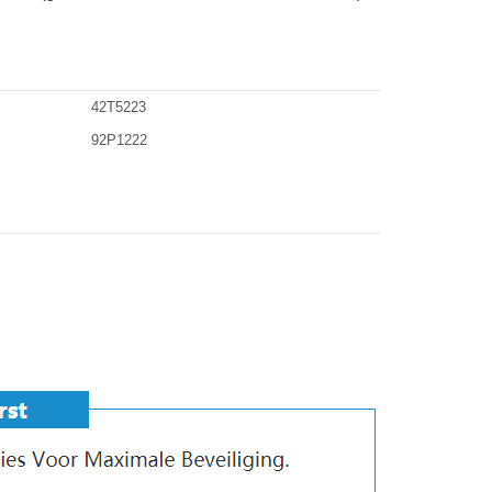
42T5223
92P1222