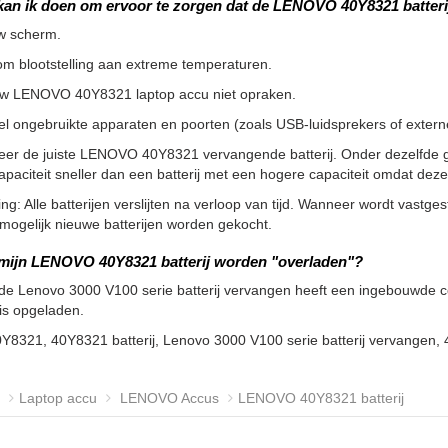
kan ik doen om ervoor te zorgen dat de LENOVO 40Y8321 batteri
w scherm.
m blootstelling aan extreme temperaturen.
uw LENOVO 40Y8321 laptop accu niet opraken.
l ongebruikte apparaten en poorten (zoals USB-luidsprekers of externe 
teer de juiste LENOVO 40Y8321 vervangende batterij. Onder dezelfde 
apaciteit sneller dan een batterij met een hogere capaciteit omdat de
g: Alle batterijen verslijten na verloop van tijd. Wanneer wordt vastgeste
ogelijk nieuwe batterijen worden gekocht.
mijn LENOVO 40Y8321 batterij worden "overladen"?
de Lenovo 3000 V100 serie batterij vervangen heeft een ingebouwde con
 is opgeladen.
0Y8321, 40Y8321 batterij, Lenovo 3000 V100 serie batterij vervange
Laptop accu
LENOVO Accus
LENOVO 40Y8321 batterij