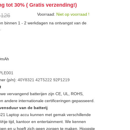
ng tot 30% ( Gratis verzending!)
Voorraad:
Niet op voorraad !
 126
den binnen 1 - 2 werkdagen na ontvangst van de
.
00mAh
PLE001
er (p/n):
40Y8321
42T5222
92P1219
t
we vervangend batterijen zijn CE, UL, ROHS,
 andere internationale certificeringen gepasseerd.
vensduur van de batterij
1 Laptop accu kunnen met gemak verschillende
Vrije tijd, kantoor en entertainment. We kennen
gen en u hoeft zich geen zorgen te maken, Hoogste