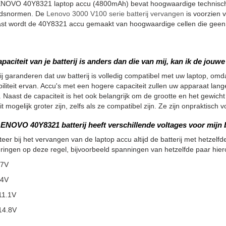
NOVO 40Y8321 laptop accu (4800mAh) bevat hoogwaardige technische 
eidsnormen. De
Lenovo 3000 V100 serie batterij vervangen
is voorzien v
st wordt de 40Y8321 accu gemaakt van hoogwaardige cellen die geen l
apaciteit van je batterij is anders dan die van mij, kan ik de jou
ij garanderen dat uw batterij is volledig compatibel met uw laptop, omdat
iliteit ervan. Accu's met een hogere capaciteit zullen uw apparaat la
 Naast de capaciteit is het ook belangrijk om de grootte en het gewicht
it mogelijk groter zijn, zelfs als ze compatibel zijn. Ze zijn onpraktisc
ENOVO 40Y8321 batterij heeft verschillende voltages voor mijn b
teer bij het vervangen van de laptop accu altijd de batterij met hetzelfde
ringen op deze regel, bijvoorbeeld spanningen van hetzelfde paar hier
.7V
.4V
11.1V
14.8V