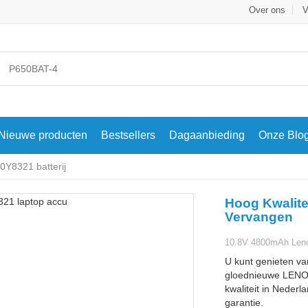
Over ons
V
Nieuwe producten
Bestsellers
Dagaanbieding
Onze Blo
Y8321 batterij
Hoog Kwalite
Vervangen
10.8V 4800mAh Lenov
U kunt genieten va
gloednieuwe LENO
kwaliteit in Nederl
garantie.