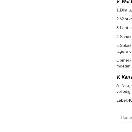
V: Wat 
1.Dim u
2.Voorko
3.Laat 
4.Schake
5.Selec
lagere c
Opmerkin
moeten m
V: Kan 
A: Nee, 
volledig
Label:4
Home