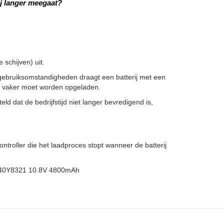
j langer meegaat?
schijven) uit.
gebruiksomstandigheden draagt een batterij met een
ze vaker moet worden opgeladen.
ld dat de bedrijfstijd niet langer bevredigend is,
troller die het laadproces stopt wanneer de batterij
n, 40Y8321 10.8V 4800mAh