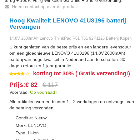
terug + 100% Veilig Winkelen Garantie + Snelle verzending.
Neem contact op over dit product
Hoog Kwaliteit LENOVO 41U3196 batterij
Vervangen
14.8V 2600mAh Lenovo ThinkPad R61 T61 92P1126 Batterij Kopen
U kunt genieten van de beste prijs en een langere levensduur
om een gloednieuwe LENOVO 41U3196 (14.8V,2600mAh)
batterij van hoge kwaliteit in Nederland aan te schaffen. 30
dagen retour en 1 jaar garantie.
korting tot 30% ( Gratis verzending!)
Prijs:€ 82
€ 117
Voorraad:
Op voorraad !
Alle artikelen worden binnen 1 - 2 werkdagen na ontvangst van
de betaling verzonden.
Conditie: Nieuw
Merk:
LENOVO
Type: Li-ion