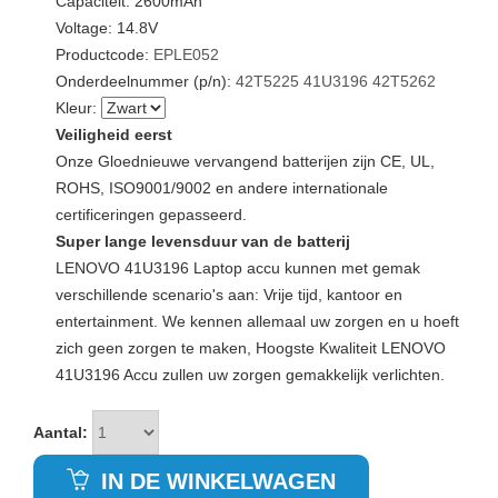
Capaciteit: 2600mAh
Voltage: 14.8V
Productcode:
EPLE052
Onderdeelnummer (p/n):
42T5225
41U3196
42T5262
Kleur:
Veiligheid eerst
Onze Gloednieuwe vervangend batterijen zijn CE, UL,
ROHS, ISO9001/9002 en andere internationale
certificeringen gepasseerd.
Super lange levensduur van de batterij
LENOVO 41U3196 Laptop accu kunnen met gemak
verschillende scenario's aan: Vrije tijd, kantoor en
entertainment. We kennen allemaal uw zorgen en u hoeft
zich geen zorgen te maken, Hoogste Kwaliteit LENOVO
41U3196 Accu zullen uw zorgen gemakkelijk verlichten.
Aantal:
IN DE WINKELWAGEN