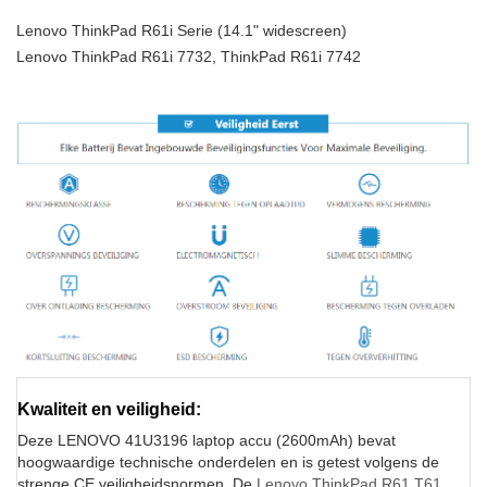
Lenovo ThinkPad R61i Serie (14.1" widescreen)
Lenovo ThinkPad R61i 7732, ThinkPad R61i 7742
Kwaliteit en veiligheid:
Deze LENOVO 41U3196 laptop accu (2600mAh) bevat
hoogwaardige technische onderdelen en is getest volgens de
strenge CE veiligheidsnormen. De
Lenovo ThinkPad R61 T61