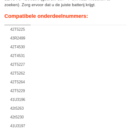
zoeken). Zorg ervoor dat u de juiste batterij krijgt.
Compatibele onderdeelnummers:
42T5225
43R2499
42T4530
42T4531
42T5227
42T5262
42T5264
42T5229
41U3196
42t5263
42t5230
41U3197