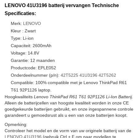
LENOVO 41U3196 batterij vervangen Technische
Specificaties:
Merk:
LENOVO
Kleur : Zwart
Type: Li-ion
Capaciteit: 2600mAh
Voltage: 14.8V
Garantie: 12 maanden
Productcode: EPLE052
Onderdeelnummer (p/n):
42T5225
41U3196
42T5262
Compatible: 100% compatible met je Lenovo ThinkPad R61
T61 92P1126 laptop.
Hoogkwaliteits
Lenovo ThinkPad R61 T61 92P1126 Li-Ion Batterij
.
Alleen de batterijcellen van hoogste kwaliteit worden in onze CE
goedgekeurde batterijen gebruikt, en onze ingespannene controle
garandeert u gemoedsrust als u een van onze batterijen koopt.
Opmerking:
Controleer het model en de vorm van uw originele batterij van de
LENOVO 41U3196
(gebruik Ctrl + F om naar modellen te