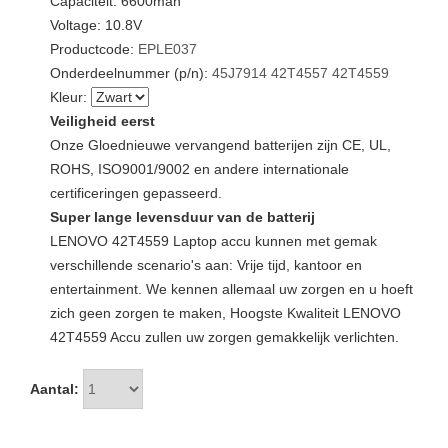
Capaciteit: 6600mah
Voltage: 10.8V
Productcode:
EPLE037
Onderdeelnummer (p/n):
45J7914
42T4557
42T4559
Kleur:
Veiligheid eerst
Onze Gloednieuwe vervangend batterijen zijn CE, UL,
ROHS, ISO9001/9002 en andere internationale
certificeringen gepasseerd.
Super lange levensduur van de batterij
LENOVO 42T4559 Laptop accu kunnen met gemak
verschillende scenario's aan: Vrije tijd, kantoor en
entertainment. We kennen allemaal uw zorgen en u hoeft
zich geen zorgen te maken, Hoogste Kwaliteit LENOVO
42T4559 Accu zullen uw zorgen gemakkelijk verlichten.
Aantal: