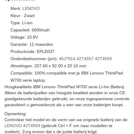
Merk:
LENOVO
Kleur : Zwart
Type: Li-ion
Capaciteit: 6600mah
Voltage: 10.8V
Garantie: 12 maanden
Productcode: EPLE037
Onderdeelnummer (p/n):
45J7914
42T4557
42T4559
Afmetingen: 207.60 x 92.00 x 20.10 mm
Compatible: 100% compatible met je IBM Lenovo ThinkPad
W700 serie laptop.
Hoogkwaliteits
IBM Lenovo ThinkPad W700 serie Li-Ion Batterij
.
Alleen de batterijcellen van hoogste kwaliteit worden in onze CE
goedgekeurde batterijen gebruikt, en onze ingespannene controle
garandeert u gemoedsrust als u een van onze batterijen koopt.
Opmerking:
Controleer het model en de vorm van uw originele batterij van de
LENOVO 42T4559
(gebruik Ctrl + F om naar modellen te
zoeken). Zorg ervoor dat u de juiste batterij krijgt.