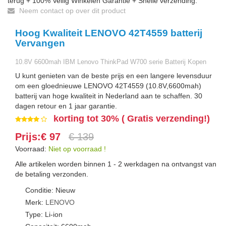
terug + 100% Veilig Winkelen Garantie + Snelle verzending.
Neem contact op over dit product
Hoog Kwaliteit LENOVO 42T4559 batterij
Vervangen
10.8V 6600mah IBM Lenovo ThinkPad W700 serie Batterij Kopen
U kunt genieten van de beste prijs en een langere levensduur
om een gloednieuwe LENOVO 42T4559 (10.8V,6600mah)
batterij van hoge kwaliteit in Nederland aan te schaffen. 30
dagen retour en 1 jaar garantie.
korting tot 30% ( Gratis verzending!)
Prijs:€ 97
€ 139
Voorraad:
Niet op voorraad !
Alle artikelen worden binnen 1 - 2 werkdagen na ontvangst van
de betaling verzonden.
Conditie: Nieuw
Merk:
LENOVO
Type: Li-ion