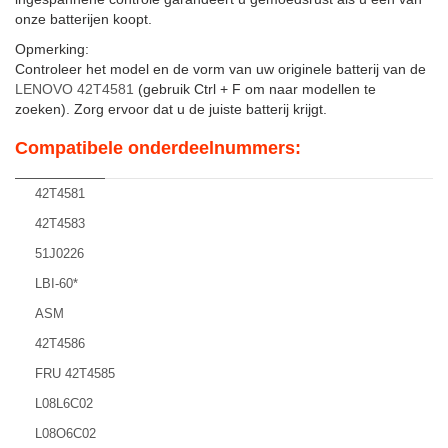
onze batterijen koopt.
Opmerking:
Controleer het model en de vorm van uw originele batterij van de
LENOVO 42T4581
(gebruik Ctrl + F om naar modellen te
zoeken). Zorg ervoor dat u de juiste batterij krijgt.
Compatibele onderdeelnummers:
42T4581
42T4583
51J0226
LBI-60*
ASM
42T4586
FRU 42T4585
L08L6C02
L08O6C02