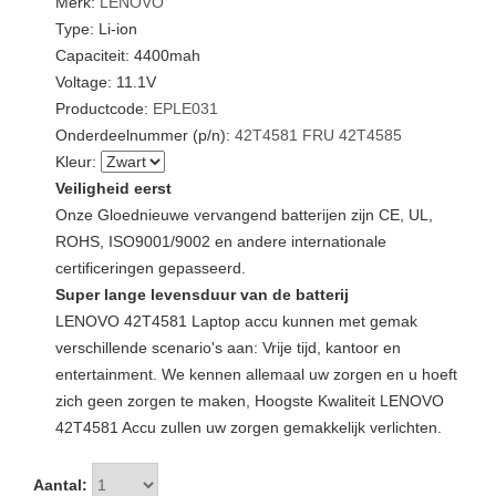
Merk:
LENOVO
Type: Li-ion
Capaciteit: 4400mah
Voltage: 11.1V
Productcode:
EPLE031
Onderdeelnummer (p/n):
42T4581
FRU
42T4585
Kleur:
Veiligheid eerst
Onze Gloednieuwe vervangend batterijen zijn CE, UL,
ROHS, ISO9001/9002 en andere internationale
certificeringen gepasseerd.
Super lange levensduur van de batterij
LENOVO 42T4581 Laptop accu kunnen met gemak
verschillende scenario's aan: Vrije tijd, kantoor en
entertainment. We kennen allemaal uw zorgen en u hoeft
zich geen zorgen te maken, Hoogste Kwaliteit LENOVO
42T4581 Accu zullen uw zorgen gemakkelijk verlichten.
Aantal: