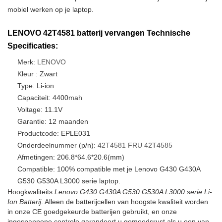
mobiel werken op je laptop.
LENOVO 42T4581 batterij vervangen Technische
Specificaties:
Merk:
LENOVO
Kleur : Zwart
Type: Li-ion
Capaciteit: 4400mah
Voltage: 11.1V
Garantie: 12 maanden
Productcode: EPLE031
Onderdeelnummer (p/n):
42T4581
FRU
42T4585
Afmetingen: 206.8*64.6*20.6(mm)
Compatible: 100% compatible met je Lenovo G430 G430A
G530 G530A L3000 serie laptop.
Hoogkwaliteits
Lenovo G430 G430A G530 G530A L3000 serie Li-
Ion Batterij
. Alleen de batterijcellen van hoogste kwaliteit worden
in onze CE goedgekeurde batterijen gebruikt, en onze
ingespannene controle garandeert u gemoedsrust als u een van