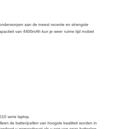
, onderworpen aan de meest recente en strengste
apaciteit van 4400mAh kun je weer ruime tijd mobiel
10 serie laptop.
Alleen de batterijcellen van hoogste kwaliteit worden in
andeert u gemoedsrust als u een van onze batterijen