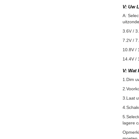
V: Uw L
A: Selec
uitzonde
3.6V / 3
7.2V / 7
10.8V / 
14.4V / 
V: Wat 
1.Dim u
2.Voorko
3.Laat 
4.Schake
5.Selec
lagere c
Opmerkin
moeten m