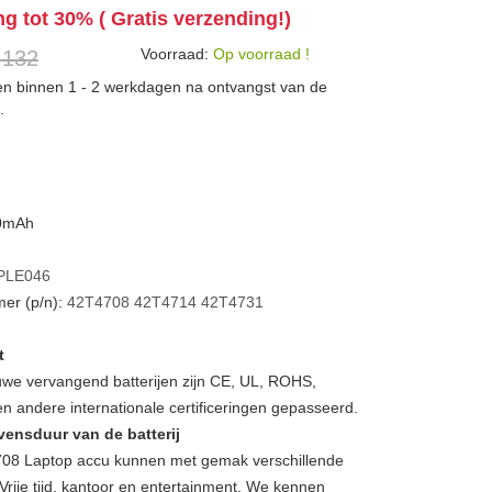
ng tot 30% ( Gratis verzending!)
Voorraad:
Op voorraad !
 132
den binnen 1 - 2 werkdagen na ontvangst van de
.
00mAh
PLE046
er (p/n):
42T4708
42T4714
42T4731
t
we vervangend batterijen zijn CE, UL, ROHS,
 andere internationale certificeringen gepasseerd.
vensduur van de batterij
8 Laptop accu kunnen met gemak verschillende
Vrije tijd, kantoor en entertainment. We kennen