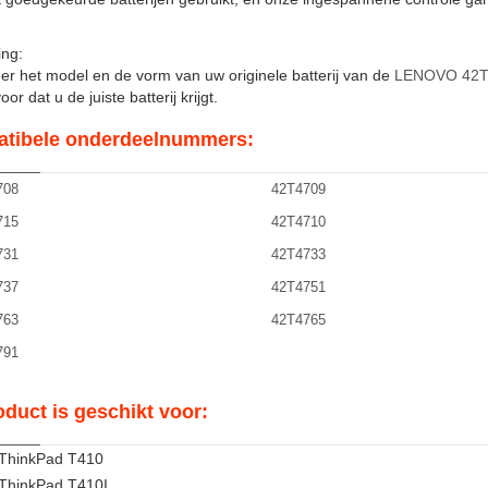
ng:
er het model en de vorm van uw originele batterij van de
LENOVO 42T
or dat u de juiste batterij krijgt.
tibele onderdeelnummers:
708
42T4709
715
42T4710
731
42T4733
737
42T4751
763
42T4765
791
oduct is geschikt voor:
ThinkPad T410
ThinkPad T410I