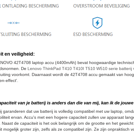
it en veiligheid:
NOVO 42T4708 laptop accu (4400mAh) bevat hoogwaardige technische 
eidsnormen. De
Lenovo ThinkPad T410 T410I T510 W510 serie batterij
luiting voorkomt. Daarnaast wordt de 42T4708 accu gemaakt van hoogw
n-effect'.
apaciteit van je batterij is anders dan die van mij, kan ik de jou
ij garanderen dat uw batterij is volledig compatibel met uw laptop, omdat
iliteit ervan. Accu's met een hogere capaciteit zullen uw apparaat la
 Naast de capaciteit is het ook belangrijk om de grootte en het gewicht
it mogelijk groter zijn, zelfs als ze compatibel zijn. Ze zijn onpraktisc