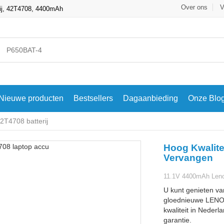
Over ons
V
ij, 42T4708, 4400mAh
Nieuwe producten
Bestsellers
Dagaanbieding
Onze Blo
T4708 batterij
Hoog Kwalite
Vervangen
11.1V 4400mAh Leno
U kunt genieten va
gloednieuwe LENO
kwaliteit in Nederl
garantie.