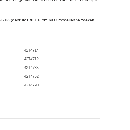
4708
(gebruik Ctrl + F om naar modellen te zoeken).
42T4714
42T4712
42T4735
42T4752
42T4790