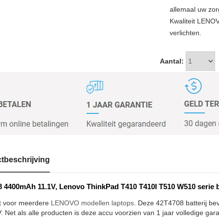
allemaal uw zor
Kwaliteit LENO
verlichten.
Aantal:
tbeschrijving
 4400mAh 11.1V, Lenovo ThinkPad T410 T410I T510 W510 serie b
t voor meerdere
LENOVO modellen laptops
. Deze 42T4708 batterij be
. Net als alle producten is deze accu voorzien van 1 jaar volledige gar