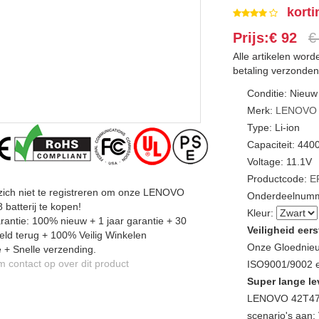
korti
Prijs:€ 92
€
Alle artikelen wor
betaling verzonden
Conditie: Nieuw
Merk:
LENOVO
Type: Li-ion
Capaciteit: 44
Voltage: 11.1V
Productcode:
E
zich niet te registreren om onze LENOVO
Onderdeelnumm
batterij te kopen!
Kleur:
antie: 100% nieuw + 1 jaar garantie + 30
Veiligheid eers
ld terug + 100% Veilig Winkelen
Onze Gloednieu
 + Snelle verzending.
contact op over dit product
ISO9001/9002 en
Super lange le
LENOVO 42T470
scenario's aan: 