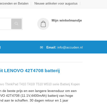
erzenden en Betalen
Nieuwe artikelen voor augustus
Mijn winkelmandje
g
Email:
info@accuden.nl
it LENOVO 42T4708 batterij
vo ThinkPad T410 T410I T510 W510 serie Batterij Kopen
n de beste prijs en een langere levensduur om een
VO 42T4708 (11.1V,4400mAh) batterij van hoge
and aan te schaffen. 30 dagen retour en 1 jaar