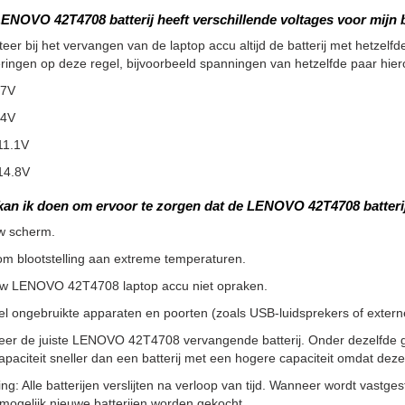
ENOVO 42T4708 batterij heeft verschillende voltages voor mijn b
teer bij het vervangen van de laptop accu altijd de batterij met hetzelfde
ringen op deze regel, bijvoorbeeld spanningen van hetzelfde paar hier
.7V
.4V
11.1V
14.8V
kan ik doen om ervoor te zorgen dat de LENOVO 42T4708 batteri
w scherm.
m blootstelling aan extreme temperaturen.
uw LENOVO 42T4708 laptop accu niet opraken.
l ongebruikte apparaten en poorten (zoals USB-luidsprekers of externe 
teer de juiste LENOVO 42T4708 vervangende batterij. Onder dezelfde 
apaciteit sneller dan een batterij met een hogere capaciteit omdat de
g: Alle batterijen verslijten na verloop van tijd. Wanneer wordt vastgeste
ogelijk nieuwe batterijen worden gekocht.