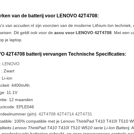
.
ken van de batterij voor LENOVO 42T4708:
u's van accuden.nl zijn voorzien van de moderne Lithium-Ion techniek
tseisen. Dit geldt ook voor de
accu voor LENOVO 42T4708
. Met een c
p je laptop.
 42T4708 batterij vervangen Technische Specificaties:
:
LENOVO
 : Zwart
 Li-ion
citeit: 4400mAh
ge: 11.1V
ntie: 12 maanden
uctcode: EPLE046
rdeelnummer (p/n):
42T4708
42T4714
42T4731
atible: 100% compatible met je Lenovo ThinkPad T410 T410I T510 W5
liteits
Lenovo ThinkPad T410 T410I T510 W510 serie Li-Ion Batterij
. 
goedgekeurde batterijen gebruikt, en onze ingespannene controle gar