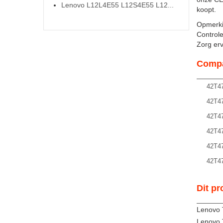
Lenovo L12L4E55 L12S4E55 L12...
koopt.
Opmerki
Controle
Zorg ervo
Compa
42T4
42T4
42T4
42T4
42T4
42T4
Dit pr
Lenovo 
Lenovo 