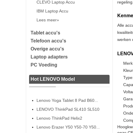
CLEVO Laptop Accu
regeling
IBM Laptop Accu
Kenmer
Lees meer»
Alle acc
kwalitei
Tablet accu's
werken o
Telefoon accu's
Overige accu's
LENOVO
Laptop adapters
Merk
PC Voeding
Kleur
Type:
Hot LENOVO Model
Capa
Volta
Gara
Lenovo Yoga Tablet 8 Pad B60...
Prod
LENOVO ThinkPad SL410 SL510
Onde
Lenovo ThinkPad Helix2
Comp
Hoogkwa
Lenovo Erazer Y50 Y50-70 Y50...
onze CE 