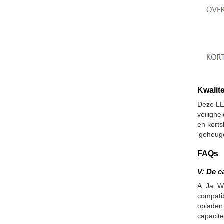
Kwalite
Deze LE
veiligh
en korts
'geheuge
FAQs
V: De c
A: Ja. W
compatib
opladen.
capacite