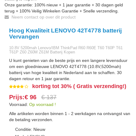
Onze garantie: 100% nieuw + 1 jaar garantie + 30 dagen geld
terug + 100% Veilig Winkelen Garantie + Snelle verzending.
Neem contact op over dit product
Hoog Kwaliteit LENOVO 42T4778 batterij
Vervangen
10.8V 5200mah Lenovo/IBM ThinkPad R60 R60E T60 T60P T61
T61P Z60 Z60M Z61M Batterij Kopen
U kunt genieten van de beste prijs en een langere levensduur
om een gloednieuwe LENOVO 42T4778 (10.8V,5200mah)
batterij van hoge kwaliteit in Nederland aan te schaffen. 30
dagen retour en 1 jaar garantie.
korting tot 30% ( Gratis verzending!)
Prijs:€ 96
€ 137
Voorraad:
Op voorraad !
Alle artikelen worden binnen 1 - 2 werkdagen na ontvangst van
de betaling verzonden.
Conditie: Nieuw