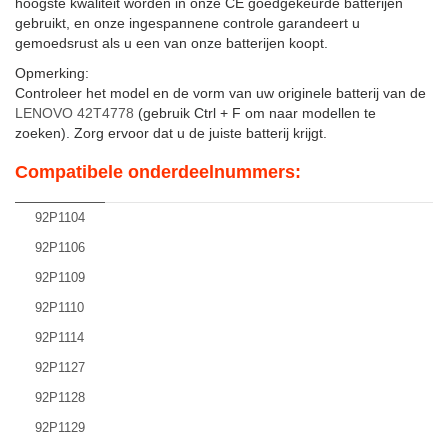
hoogste kwaliteit worden in onze CE goedgekeurde batterijen
gebruikt, en onze ingespannene controle garandeert u
gemoedsrust als u een van onze batterijen koopt.
Opmerking:
Controleer het model en de vorm van uw originele batterij van de
LENOVO 42T4778
(gebruik Ctrl + F om naar modellen te
zoeken). Zorg ervoor dat u de juiste batterij krijgt.
Compatibele onderdeelnummers:
92P1104
92P1106
92P1109
92P1110
92P1114
92P1127
92P1128
92P1129