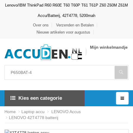
Lenovo/IBM ThinkPad R60 R60E T60 T60P T61 T61P Z60 Z60M Z61M
Accu/Batterij, 42T4778, 5200mah
Over ons
Verzenden en Betalen
Nieuwe artikelen voor augustus
Mijn winkelmandje
Kies een categorie
Home
Laptop accu
LENOVO Accus
LENOVO 42T4778 batterij