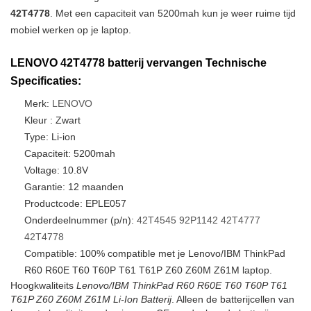
42T4778
. Met een capaciteit van 5200mah kun je weer ruime tijd
mobiel werken op je laptop.
LENOVO 42T4778 batterij vervangen Technische
Specificaties:
Merk:
LENOVO
Kleur : Zwart
Type: Li-ion
Capaciteit: 5200mah
Voltage: 10.8V
Garantie: 12 maanden
Productcode: EPLE057
Onderdeelnummer (p/n):
42T4545
92P1142
42T4777
42T4778
Compatible: 100% compatible met je Lenovo/IBM ThinkPad
R60 R60E T60 T60P T61 T61P Z60 Z60M Z61M laptop.
Hoogkwaliteits
Lenovo/IBM ThinkPad R60 R60E T60 T60P T61
T61P Z60 Z60M Z61M Li-Ion Batterij
. Alleen de batterijcellen van