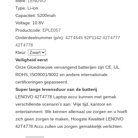
Merk:
LENOVO
Type: Li-ion
Capaciteit: 5200mah
Voltage: 10.8V
Productcode:
EPLE057
Onderdeelnummer (p/n):
42T4545
92P1142
42T4777
42T4778
Kleur:
Veiligheid eerst
Onze Gloednieuwe vervangend batterijen zijn CE, UL,
ROHS, ISO9001/9002 en andere internationale
certificeringen gepasseerd.
Super lange levensduur van de batterij
LENOVO 42T4778 Laptop accu kunnen met gemak
verschillende scenario's aan: Vrije tijd, kantoor en
entertainment. We kennen allemaal uw zorgen en u hoeft
zich geen zorgen te maken, Hoogste Kwaliteit LENOVO
42T4778 Accu zullen uw zorgen gemakkelijk verlichten.