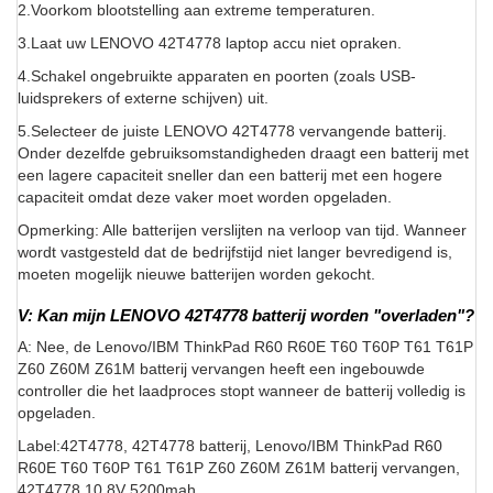
2.Voorkom blootstelling aan extreme temperaturen.
3.Laat uw LENOVO 42T4778 laptop accu niet opraken.
4.Schakel ongebruikte apparaten en poorten (zoals USB-
luidsprekers of externe schijven) uit.
5.Selecteer de juiste LENOVO 42T4778 vervangende batterij.
Onder dezelfde gebruiksomstandigheden draagt een batterij met
een lagere capaciteit sneller dan een batterij met een hogere
capaciteit omdat deze vaker moet worden opgeladen.
Opmerking: Alle batterijen verslijten na verloop van tijd. Wanneer
wordt vastgesteld dat de bedrijfstijd niet langer bevredigend is,
moeten mogelijk nieuwe batterijen worden gekocht.
V: Kan mijn LENOVO 42T4778 batterij worden "overladen"?
A: Nee, de Lenovo/IBM ThinkPad R60 R60E T60 T60P T61 T61P
Z60 Z60M Z61M batterij vervangen heeft een ingebouwde
controller die het laadproces stopt wanneer de batterij volledig is
opgeladen.
Label:42T4778, 42T4778 batterij, Lenovo/IBM ThinkPad R60
R60E T60 T60P T61 T61P Z60 Z60M Z61M batterij vervangen,
42T4778 10.8V 5200mah