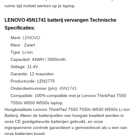
ruime tijd mobiel werken op je laptop.
LENOVO 45N1741 batterij vervangen Technische
Specificaties:
Merk:
LENOVO
Kleur : Zwart
Type: Li-ion
Capaciteit: 44WH / 3900mAh
Voltage: 11.4V
Garantie: 12 maanden
Productcode: LEN2775
Onderdeelnummer (p/n):
45N1741
Compatible: 100% compatible met je Lenovo ThinkPad T550
T550s W550 W550s laptop.
Hoogkwaliteits
Lenovo ThinkPad T550 T550s W550 W550s Li-Ion
Batterij
. Alleen de batterijcellen van hoogste kwaliteit worden in
onze CE goedgekeurde batterijen gebruikt, en onze
ingespannene controle garandeert u gemoedsrust als u een van
onze batterijen koopt.