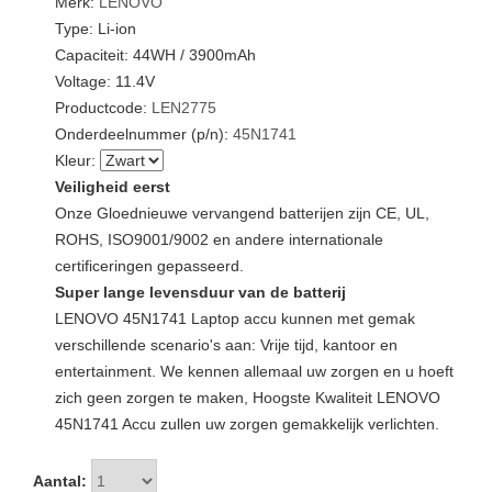
Merk:
LENOVO
Type: Li-ion
Capaciteit: 44WH / 3900mAh
Voltage: 11.4V
Productcode:
LEN2775
Onderdeelnummer (p/n):
45N1741
Kleur:
Veiligheid eerst
Onze Gloednieuwe vervangend batterijen zijn CE, UL,
ROHS, ISO9001/9002 en andere internationale
certificeringen gepasseerd.
Super lange levensduur van de batterij
LENOVO 45N1741 Laptop accu kunnen met gemak
verschillende scenario's aan: Vrije tijd, kantoor en
entertainment. We kennen allemaal uw zorgen en u hoeft
zich geen zorgen te maken, Hoogste Kwaliteit LENOVO
45N1741 Accu zullen uw zorgen gemakkelijk verlichten.
Aantal: