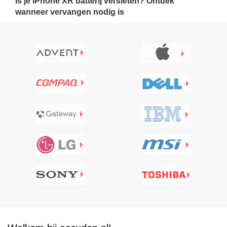
Is je iPhone XR batterij versleten? Ontdek
wanneer vervangen nodig is