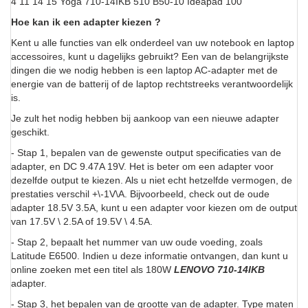
4 11 14 15 Yoga 710-14IKB 510 B50-10 Ideapad 100
Hoe kan ik een adapter kiezen ?
Kent u alle functies van elk onderdeel van uw notebook en laptop
accessoires, kunt u dagelijks gebruikt? Een van de belangrijkste
dingen die we nodig hebben is een laptop AC-adapter met de
energie van de batterij of de laptop rechtstreeks verantwoordelijk
is.
Je zult het nodig hebben bij aankoop van een nieuwe adapter
geschikt.
- Stap 1, bepalen van de gewenste output specificaties van de
adapter, en DC 9.47A 19V. Het is beter om een adapter voor
dezelfde output te kiezen. Als u niet echt hetzelfde vermogen, de
prestaties verschil +\-1V\A. Bijvoorbeeld, check out de oude
adapter 18.5V 3.5A, kunt u een adapter voor kiezen om de output
van 17.5V \ 2.5A of 19.5V \ 4.5A.
- Stap 2, bepaalt het nummer van uw oude voeding, zoals
Latitude E6500. Indien u deze informatie ontvangen, dan kunt u
online zoeken met een titel als 180W
LENOVO 710-14IKB
adapter.
- Stap 3, het bepalen van de grootte van de adapter. Type maten