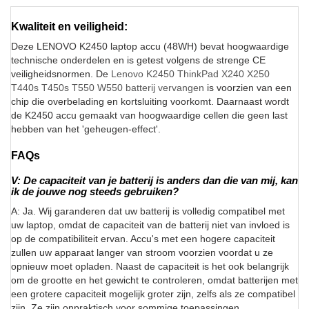
Kwaliteit en veiligheid:
Deze LENOVO K2450 laptop accu (48WH) bevat hoogwaardige
technische onderdelen en is getest volgens de strenge CE
veiligheidsnormen. De
Lenovo K2450 ThinkPad X240 X250
T440s T450s T550 W550 batterij vervangen
is voorzien van een
chip die overbelading en kortsluiting voorkomt. Daarnaast wordt
de K2450 accu gemaakt van hoogwaardige cellen die geen last
hebben van het 'geheugen-effect'.
FAQs
V: De capaciteit van je batterij is anders dan die van mij, kan
ik de jouwe nog steeds gebruiken?
A: Ja. Wij garanderen dat uw batterij is volledig compatibel met
uw laptop, omdat de capaciteit van de batterij niet van invloed is
op de compatibiliteit ervan. Accu's met een hogere capaciteit
zullen uw apparaat langer van stroom voorzien voordat u ze
opnieuw moet opladen. Naast de capaciteit is het ook belangrijk
om de grootte en het gewicht te controleren, omdat batterijen met
een grotere capaciteit mogelijk groter zijn, zelfs als ze compatibel
zijn. Ze zijn onpraktisch voor sommige toepassingen.