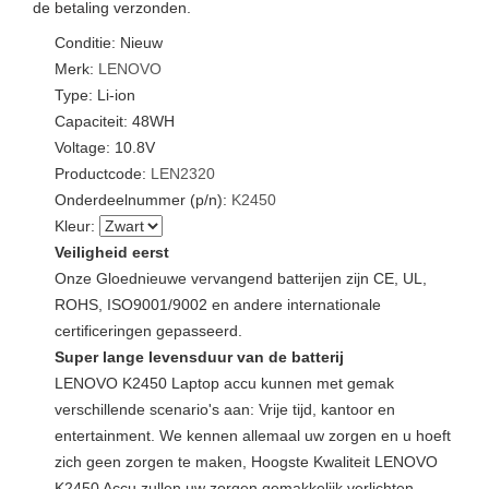
de betaling verzonden.
Conditie: Nieuw
Merk:
LENOVO
Type: Li-ion
Capaciteit: 48WH
Voltage: 10.8V
Productcode:
LEN2320
Onderdeelnummer (p/n):
K2450
Kleur:
Veiligheid eerst
Onze Gloednieuwe vervangend batterijen zijn CE, UL,
ROHS, ISO9001/9002 en andere internationale
certificeringen gepasseerd.
Super lange levensduur van de batterij
LENOVO K2450 Laptop accu kunnen met gemak
verschillende scenario's aan: Vrije tijd, kantoor en
entertainment. We kennen allemaal uw zorgen en u hoeft
zich geen zorgen te maken, Hoogste Kwaliteit LENOVO
K2450 Accu zullen uw zorgen gemakkelijk verlichten.