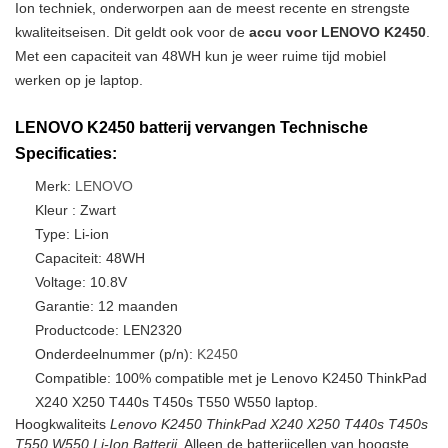
Ion techniek, onderworpen aan de meest recente en strengste
kwaliteitseisen. Dit geldt ook voor de
accu voor LENOVO K2450
.
Met een capaciteit van 48WH kun je weer ruime tijd mobiel
werken op je laptop.
LENOVO K2450 batterij vervangen Technische
Specificaties:
Merk:
LENOVO
Kleur : Zwart
Type: Li-ion
Capaciteit: 48WH
Voltage: 10.8V
Garantie: 12 maanden
Productcode: LEN2320
Onderdeelnummer (p/n):
K2450
Compatible: 100% compatible met je Lenovo K2450 ThinkPad
X240 X250 T440s T450s T550 W550 laptop.
Hoogkwaliteits
Lenovo K2450 ThinkPad X240 X250 T440s T450s
T550 W550 Li-Ion Batterij
. Alleen de batterijcellen van hoogste