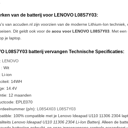
.
ken van de batterij voor LENOVO L08S7Y03:
u's van accuden.nl zijn voorzien van de moderne Lithium-Ion techniek
tseisen. Dit geldt ook voor de
accu voor LENOVO L08S7Y03
. Met een 
p je laptop.
 L08S7Y03 batterij vervangen Technische Specificaties:
:
LENOVO
 : Wit
 Li-ion
citeit: 14WH
ge: 14.4V
ntie: 12 maanden
uctcode: EPLE070
rdeelnummer (p/n):
L08S4X03
L08S7Y03
atible: 100% compatible met je Lenovo Ideapad U110 11306 2304 lapt
liteits
Lenovo Ideapad U110 11306 2304 Li-Ion Batterij
. Alleen de batt
urde batterijen gebruikt, en onze ingespannene controle garandeert u