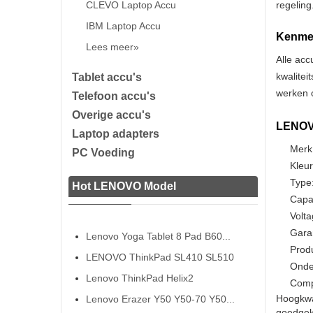
CLEVO Laptop Accu
regeling
IBM Laptop Accu
Kenmer
Lees meer»
Alle acc
kwalitei
Tablet accu's
werken o
Telefoon accu's
Overige accu's
LENOVO
Laptop adapters
Merk
PC Voeding
Kleur
Type:
Hot LENOVO Model
Capa
Volta
Gara
Lenovo Yoga Tablet 8 Pad B60...
Prod
LENOVO ThinkPad SL410 SL510
Onde
Lenovo ThinkPad Helix2
Comp
Hoogkwa
Lenovo Erazer Y50 Y50-70 Y50...
goedgeke