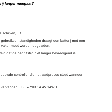
rij langer meegaat?
schijven) uit.
 gebruiksomstandigheden draagt een batterij met een
ze vaker moet worden opgeladen.
ld dat de bedrijfstijd niet langer bevredigend is,
bouwde controller die het laadproces stopt wanneer
ij vervangen, L08S7Y03 14.4V 14WH