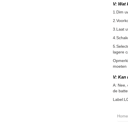
V: Wat 
1.Dim u
2.Voorko
3.Laat 
4.Schake
5.Selec
lagere c
Opmerkin
moeten m
V: Kan 
A: Nee, 
de batte
Label:L
Home