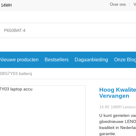
Over ons
V
, 14WH
Nieuwe producten
Bestsellers
Dagaanbieding
Onze Blo
8S7Y03 batterij
Hoog Kwalite
Vervangen
14.4V 14WH Lenovo 
U kunt genieten va
gloednieuwe LENO
kwaliteit in Nederl
garantie.