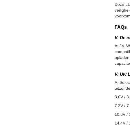
Deze LE
veiligh
voorkom
FAQs
V: De c
A: Ja. W
compatib
opladen.
capacite
V: Uw L
A: Selec
uitzonde
3.6V / 3
7.2V / 7
10.8V / 
14.4V / 