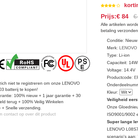
korti
Prijs:€ 84
€
Alle artikelen wor
betaling verzonden
Conditie: Nieuw
Merk:
LENOVO
Type: Li-ion
Capaciteit: 14
Voltage: 14.4V
Productcode:
E
zich niet te registreren om onze LENOVO
Onderdeelnumm
 batterij te kopen!
Kleur:
antie: 100% nieuw + 1 jaar garantie + 30
Veiligheid eers
ld terug + 100% Veilig Winkelen
Onze Gloednieu
 + Snelle verzending.
contact op over dit product
ISO9001/9002 en
Super lange le
LENOVO L08S7Y
scenario's aan: 