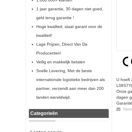
1.000.000+ klanten
1 jaar garantie, 30 dagen niet goed,
geld terug garantie !
Hoge kwaliteit, staat garant voor de
kwaliteit!
Lage Prijzen, Direct Van De
Producenten!
Veilig en makkelijk betalen
Snelle Levering, Met de beste
internationale logistieke bedrijven als
U hoeft 
L08S7Y03
partner, verzendt aan meer dan 200
Onze gar
landen wereldwijd.
dagen ge
Garantie
Neem 
Categorieën