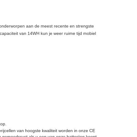
, onderworpen aan de meest recente en strengste
capaciteit van 14WH kun je weer ruime tijd mobiel
op.
erijcellen van hoogste kwaliteit worden in onze CE
 gemoedsrust als u een van onze batterijen koopt.