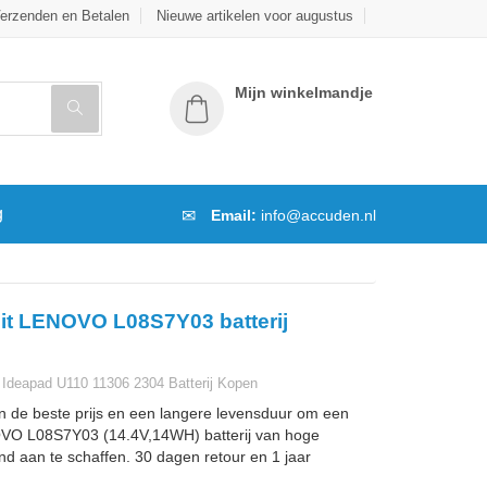
erzenden en Betalen
Nieuwe artikelen voor augustus
Mijn winkelmandje
g
Email:
info@accuden.nl
it LENOVO L08S7Y03 batterij
Ideapad U110 11306 2304 Batterij Kopen
n de beste prijs en een langere levensduur om een
VO L08S7Y03 (14.4V,14WH) batterij van hoge
and aan te schaffen. 30 dagen retour en 1 jaar