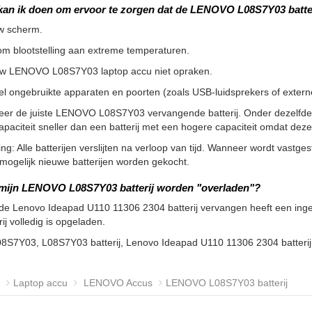
kan ik doen om ervoor te zorgen dat de LENOVO L08S7Y03 batte
w scherm.
m blootstelling aan extreme temperaturen.
uw LENOVO L08S7Y03 laptop accu niet opraken.
l ongebruikte apparaten en poorten (zoals USB-luidsprekers of externe 
teer de juiste LENOVO L08S7Y03 vervangende batterij. Onder dezelfde
apaciteit sneller dan een batterij met een hogere capaciteit omdat de
g: Alle batterijen verslijten na verloop van tijd. Wanneer wordt vastgeste
ogelijk nieuwe batterijen worden gekocht.
mijn LENOVO L08S7Y03 batterij worden "overladen"?
de Lenovo Ideapad U110 11306 2304 batterij vervangen heeft een inge
rij volledig is opgeladen.
08S7Y03, L08S7Y03 batterij, Lenovo Ideapad U110 11306 2304 batter
Laptop accu
LENOVO Accus
LENOVO L08S7Y03 batterij