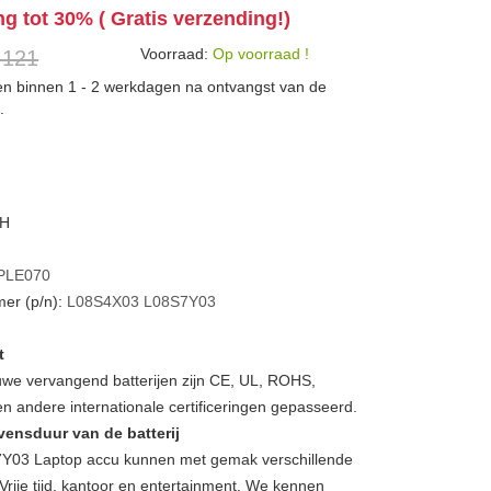
ng tot 30% ( Gratis verzending!)
Voorraad:
Op voorraad !
 121
den binnen 1 - 2 werkdagen na ontvangst van de
.
WH
PLE070
er (p/n):
L08S4X03
L08S7Y03
t
we vervangend batterijen zijn CE, UL, ROHS,
 andere internationale certificeringen gepasseerd.
vensduur van de batterij
03 Laptop accu kunnen met gemak verschillende
Vrije tijd, kantoor en entertainment. We kennen