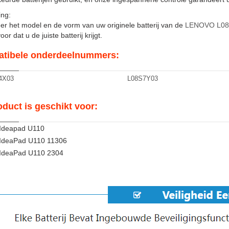
ng:
er het model en de vorm van uw originele batterij van de
LENOVO L08
or dat u de juiste batterij krijgt.
tibele onderdeelnummers:
4X03
L08S7Y03
oduct is geschikt voor:
Ideapad U110
IdeaPad U110 11306
IdeaPad U110 2304