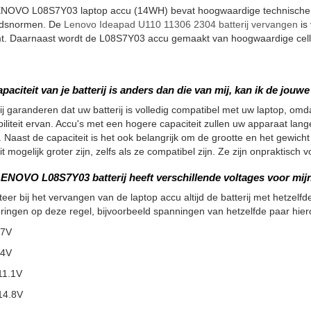
NOVO L08S7Y03 laptop accu (14WH) bevat hoogwaardige technische on
eidsnormen. De
Lenovo Ideapad U110 11306 2304 batterij vervangen
is 
t. Daarnaast wordt de L08S7Y03 accu gemaakt van hoogwaardige cellen
apaciteit van je batterij is anders dan die van mij, kan ik de jou
ij garanderen dat uw batterij is volledig compatibel met uw laptop, omdat
iliteit ervan. Accu's met een hogere capaciteit zullen uw apparaat la
 Naast de capaciteit is het ook belangrijk om de grootte en het gewicht
it mogelijk groter zijn, zelfs als ze compatibel zijn. Ze zijn onpraktisc
ENOVO L08S7Y03 batterij heeft verschillende voltages voor mijn 
teer bij het vervangen van de laptop accu altijd de batterij met hetzelfde
ringen op deze regel, bijvoorbeeld spanningen van hetzelfde paar hier
.7V
.4V
11.1V
14.8V