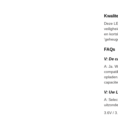
Kwalite
Deze LE
veiligh
en kort
'geheuge
FAQs
V: De c
A: Ja. W
compatib
opladen.
capacite
V: Uw L
A: Selec
uitzonde
3.6V / 3