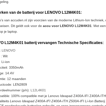
geling.
ken van de batterij voor LENOVO L12M4K01:
u's van accuden.nl zijn voorzien van de moderne Lithium-Ion techniek
tseisen. Dit geldt ook voor de
accu voor LENOVO L12M4K01
. Met een
p je laptop.
 L12M4K01 batterij vervangen Technische Specificaties:
:
LENOVO
 : Wit
 Li-ion
citeit: 3350mAh
ge: 14.4V
ntie: 12 maanden
uctcode: LEN2809
rdeelnummer (p/n):
L12L4K01
atible: 100% compatible met je Lenovo Ideapad Z400A-IFI Z400A-ITH 
liteits
Lenovo Ideapad Z400A-IFI Z400A-ITH Z500A-IFI Li-Ion Batterij
CE goedgekeurde batterijen gebruikt, en onze ingespannene controle 