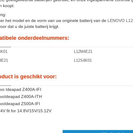
en koopt.
ng:
er het model en de vorm van uw originele batterij van de
LENOVO L1
or dat u de juiste batterij krijgt.
tibele onderdeelnummers:
4K01
L12M4E21
4E21
L12S4K01
oduct is geschikt voor:
ovo Ideapad Z400A-IFI
ovoIdeapad Z400A-ITH
ovoIdeapad Z500A-IFI
4V fit for 14.8V/15V/15.12V