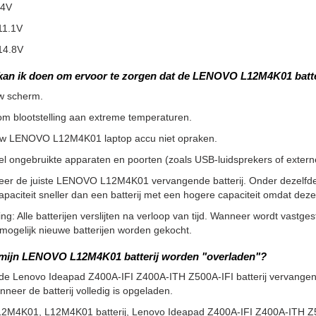
.4V
11.1V
14.8V
kan ik doen om ervoor te zorgen dat de LENOVO L12M4K01 batte
w scherm.
m blootstelling aan extreme temperaturen.
uw LENOVO L12M4K01 laptop accu niet opraken.
l ongebruikte apparaten en poorten (zoals USB-luidsprekers of externe 
teer de juiste LENOVO L12M4K01 vervangende batterij. Onder dezelfde
apaciteit sneller dan een batterij met een hogere capaciteit omdat de
g: Alle batterijen verslijten na verloop van tijd. Wanneer wordt vastgeste
ogelijk nieuwe batterijen worden gekocht.
 mijn LENOVO L12M4K01 batterij worden "overladen"?
de Lenovo Ideapad Z400A-IFI Z400A-ITH Z500A-IFI batterij vervangen 
nneer de batterij volledig is opgeladen.
12M4K01, L12M4K01 batterij, Lenovo Ideapad Z400A-IFI Z400A-ITH Z5