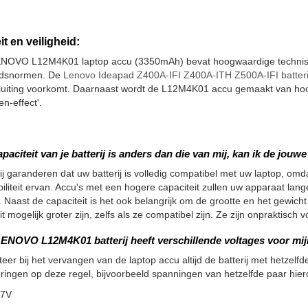
it en veiligheid:
NOVO L12M4K01 laptop accu (3350mAh) bevat hoogwaardige technisch
eidsnormen. De
Lenovo Ideapad Z400A-IFI Z400A-ITH Z500A-IFI batteri
sluiting voorkomt. Daarnaast wordt de L12M4K01 accu gemaakt van hoo
n-effect'.
apaciteit van je batterij is anders dan die van mij, kan ik de jou
ij garanderen dat uw batterij is volledig compatibel met uw laptop, omdat
iliteit ervan. Accu's met een hogere capaciteit zullen uw apparaat la
 Naast de capaciteit is het ook belangrijk om de grootte en het gewicht
it mogelijk groter zijn, zelfs als ze compatibel zijn. Ze zijn onpraktisc
ENOVO L12M4K01 batterij heeft verschillende voltages voor mijn
teer bij het vervangen van de laptop accu altijd de batterij met hetzelfde
ringen op deze regel, bijvoorbeeld spanningen van hetzelfde paar hier
.7V