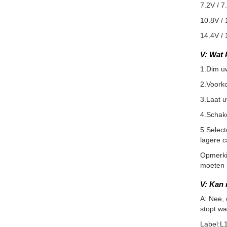
7.2V / 7
10.8V / 
14.4V / 
V: Wat 
1.Dim u
2.Voorko
3.Laat 
4.Schake
5.Selec
lagere c
Opmerkin
moeten m
V: Kan
A: Nee, 
stopt wa
Label:L