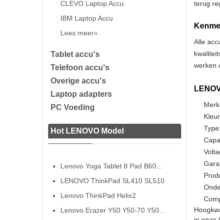
CLEVO Laptop Accu
terug re
IBM Laptop Accu
Kenmer
Lees meer»
Alle acc
kwalitei
Tablet accu's
werken o
Telefoon accu's
Overige accu's
LENOVO
Laptop adapters
Merk
PC Voeding
Kleur
Type:
Hot LENOVO Model
Capa
Volta
Gara
Lenovo Yoga Tablet 8 Pad B60...
Prod
LENOVO ThinkPad SL410 SL510
Onde
Lenovo ThinkPad Helix2
Comp
Hoogkwa
Lenovo Erazer Y50 Y50-70 Y50...
in onze 