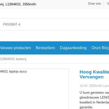
Over ons
V
terij, L12M4K01, 3350mAh
Nieuwe producten
Bestsellers
Dagaanbieding
Onze Blo
2M4K01 batterij
Hoog Kwalite
Vervangen
14.4V 3350mAh Leno
U kunt genieten va
gloednieuwe LENO
kwaliteit in Nederl
garantie.