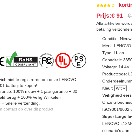
korti
Prijs:€ 91
€
Alle artikelen wor
betaling verzonden
Conditie: Nieuw
Merk:
LENOVO
Type: Li-ion
Capaciteit: 33
Voltage: 14.4V
Productcode:
L
zich niet te registreren om onze LENOVO
Onderdeelnumm
 batterij te kopen!
Kleur:
antie: 100% nieuw + 1 jaar garantie + 30
Veiligheid eers
ld terug + 100% Veilig Winkelen
Onze Gloednieu
 + Snelle verzending.
contact op over dit product
ISO9001/9002 en
Super lange le
LENOVO L12M4K
scenario's aan: 