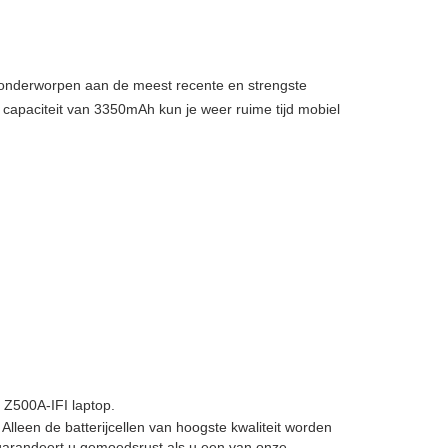
, onderworpen aan de meest recente en strengste
 capaciteit van 3350mAh kun je weer ruime tijd mobiel
Z500A-IFI laptop.
. Alleen de batterijcellen van hoogste kwaliteit worden
garandeert u gemoedsrust als u een van onze