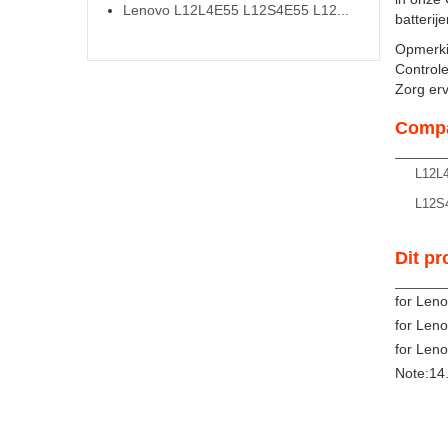
Lenovo L12L4E55 L12S4E55 L12...
batterij
Opmerki
Controle
Zorg ervo
Compa
L12L
L12S
Dit pr
for Len
for Len
for Len
Note:14.