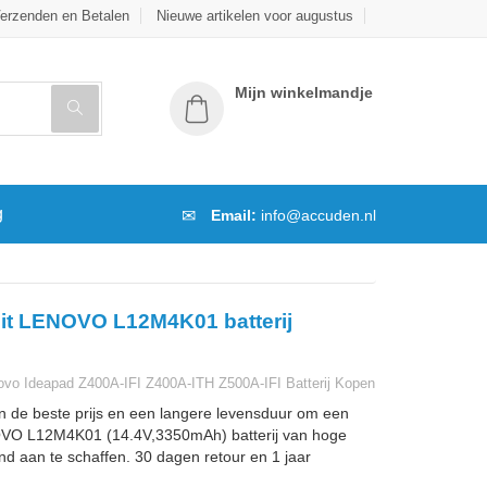
erzenden en Betalen
Nieuwe artikelen voor augustus
Mijn winkelmandje
g
Email:
info@accuden.nl
it LENOVO L12M4K01 batterij
vo Ideapad Z400A-IFI Z400A-ITH Z500A-IFI Batterij Kopen
n de beste prijs en een langere levensduur om een
VO L12M4K01 (14.4V,3350mAh) batterij van hoge
and aan te schaffen. 30 dagen retour en 1 jaar