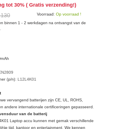
ng tot 30% ( Gratis verzending!)
Voorraad:
Op voorraad !
 130
den binnen 1 - 2 werkdagen na ontvangst van de
.
50mAh
EN2809
er (p/n):
L12L4K01
t
we vervangend batterijen zijn CE, UL, ROHS,
 andere internationale certificeringen gepasseerd.
vensduur van de batterij
01 Laptop accu kunnen met gemak verschillende
Vrije tijd, kantoor en entertainment. We kennen