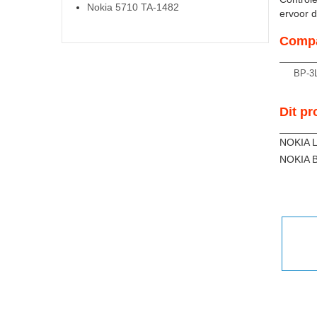
Nokia 5710 TA-1482
ervoor da
Compa
BP-3
Dit pr
NOKIA L
NOKIA B