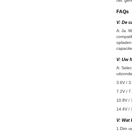
het 'geh
FAQs
V: De c
A: Ja. W
compatib
opladen.
capacite
V: Uw N
A: Selec
uitzonde
3.6V / 3
7.2V / 7
10.8V / 
14.4V / 
V: Wat 
1.Dim u