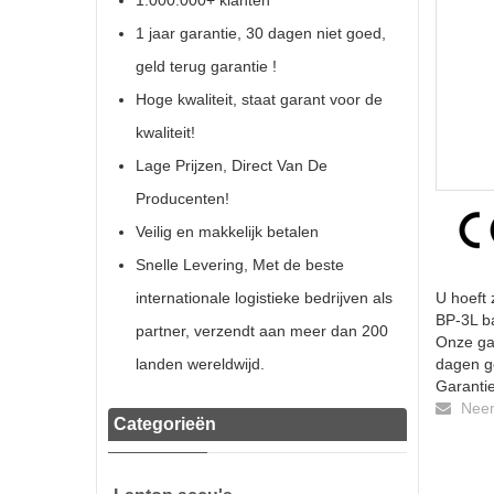
1.000.000+ klanten
1 jaar garantie, 30 dagen niet goed,
geld terug garantie !
Hoge kwaliteit, staat garant voor de
kwaliteit!
Lage Prijzen, Direct Van De
Producenten!
Veilig en makkelijk betalen
Snelle Levering, Met de beste
internationale logistieke bedrijven als
U hoeft 
BP-3L ba
partner, verzendt aan meer dan 200
Onze gar
landen wereldwijd.
dagen ge
Garantie
Neem 
Categorieën