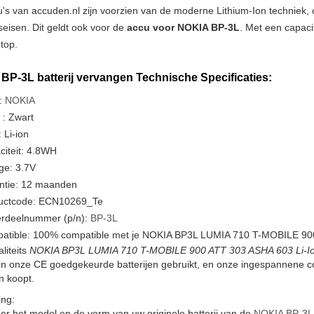
u's van accuden.nl zijn voorzien van de moderne Lithium-Ion techniek
tseisen. Dit geldt ook voor de
accu voor NOKIA BP-3L
. Met een capaci
ptop.
BP-3L batterij vervangen Technische Specificaties:
:
NOKIA
 : Zwart
 Li-ion
citeit: 4.8WH
ge: 3.7V
ntie: 12 maanden
uctcode: ECN10269_Te
rdeelnummer (p/n):
BP-3L
atible: 100% compatible met je NOKIA BP3L LUMIA 710 T-MOBILE 900
liteits
NOKIA BP3L LUMIA 710 T-MOBILE 900 ATT 303 ASHA 603 Li-Ion
in onze CE goedgekeurde batterijen gebruikt, en onze ingespannene c
en koopt.
ng:
er het model en de vorm van uw originele batterij van de
NOKIA BP-3L