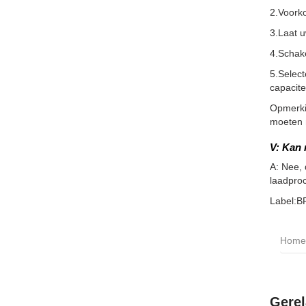
2.Voorko
3.Laat 
4.Schake
5.Select
capacite
Opmerkin
moeten m
V: Kan 
A: Nee,
laadproc
Label:B
Home
Gerel