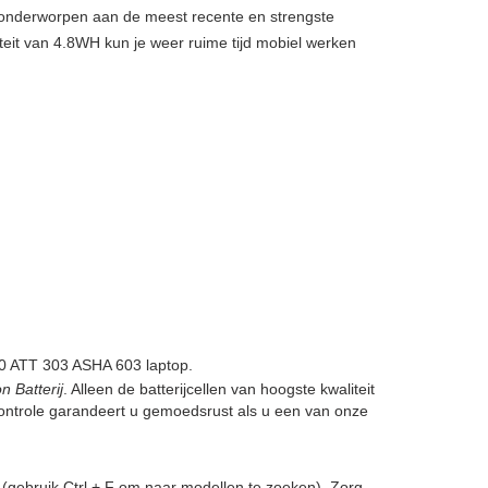
, onderworpen aan de meest recente en strengste
teit van 4.8WH kun je weer ruime tijd mobiel werken
 ATT 303 ASHA 603 laptop.
 Batterij
. Alleen de batterijcellen van hoogste kwaliteit
ontrole garandeert u gemoedsrust als u een van onze
(gebruik Ctrl + F om naar modellen te zoeken). Zorg