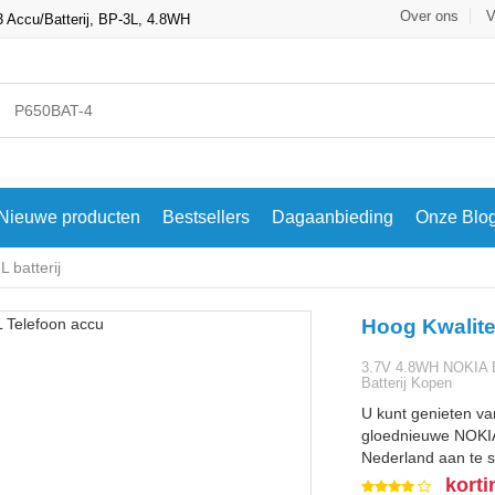
Over ons
V
ccu/Batterij, BP-3L, 4.8WH
Nieuwe producten
Bestsellers
Dagaanbieding
Onze Blo
 batterij
Hoog Kwalite
3.7V 4.8WH NOKIA 
Batterij Kopen
U kunt genieten va
gloednieuwe NOKIA 
Nederland aan te s
korti