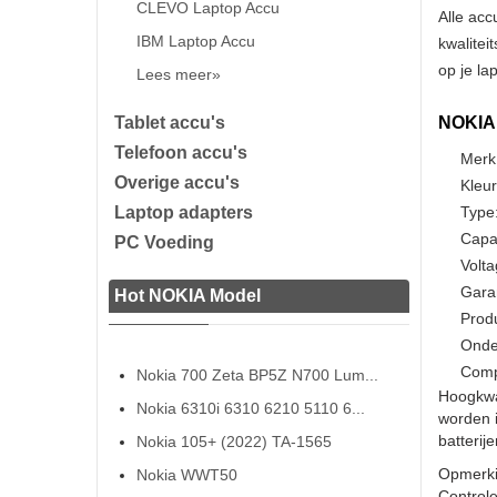
CLEVO Laptop Accu
Alle acc
IBM Laptop Accu
kwalitei
op je la
Lees meer»
Tablet accu's
NOKIA 
Telefoon accu's
Merk
Overige accu's
Kleur
Laptop adapters
Type:
Capa
PC Voeding
Volta
Gara
Hot NOKIA Model
Prod
Onde
Comp
Nokia 700 Zeta BP5Z N700 Lum...
Hoogkwa
Nokia 6310i 6310 6210 5110 6...
worden 
batterij
Nokia 105+ (2022) TA-1565
Opmerki
Nokia WWT50
Controle