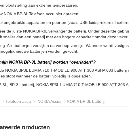
m blootstelling aan extreme temperaturen.
uw NOKIA BP-3L Telefoon accu niet opraken.
l ongebruikte apparaten en poorten (zoals USB-luidsprekers of externe 
eer de juiste NOKIA BP-3L vervangende batterij. Onder dezelfde gebru
it sneller dan een batterij met een hogere capaciteit omdat deze vak
g: Alle batterijen verslijten na verloop van tijd. Wanneer wordt vastgeste
ogelijk nieuwe batterijen worden gekocht.
mijn NOKIA BP-3L batterij worden "overladen"?
 de NOKIA BP3L LUMIA 710 T-MOBILE 900 ATT 303 ASHA 603 batterij ve
es stopt wanneer de batterij volledig is opgeladen.
P-3L, BP-3L batterij, NOKIA BP3L LUMIA 710 T-MOBILE 900 ATT 303 A
Telefoon accu
NOKIA Accus
NOKIA BP-3L batterij
ateerde producten