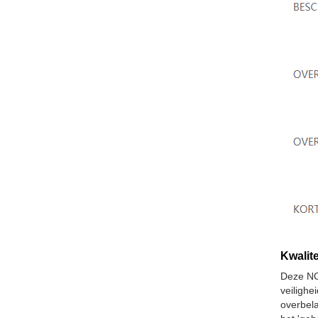
Kwalite
Deze NO
veiligh
overbela