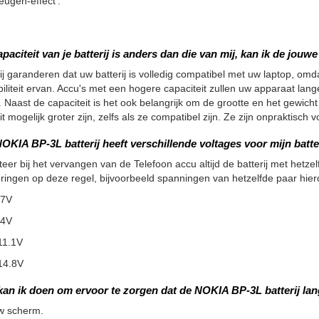
eugen-effect'.
apaciteit van je batterij is anders dan die van mij, kan ik de jou
ij garanderen dat uw batterij is volledig compatibel met uw laptop, omdat
iliteit ervan. Accu's met een hogere capaciteit zullen uw apparaat la
 Naast de capaciteit is het ook belangrijk om de grootte en het gewicht
it mogelijk groter zijn, zelfs als ze compatibel zijn. Ze zijn onpraktisc
OKIA BP-3L batterij heeft verschillende voltages voor mijn batte
teer bij het vervangen van de Telefoon accu altijd de batterij met hetzelf
ringen op deze regel, bijvoorbeeld spanningen van hetzelfde paar hier
.7V
.4V
11.1V
14.8V
kan ik doen om ervoor te zorgen dat de NOKIA BP-3L batterij la
w scherm.