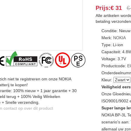
Prijs:€ 31
€
Alle artikelen wor
betaling verzonden
Conditie: Nieuw
Merk:
NOKIA
Type: Li-ion
Capaciteit: 4.8
Voltage: 3.7V
Productcode:
E
Onderdeelnumm
zich niet te registreren om onze NOKIA
Kleur:
tterij te kopen!
Veiligheid eers
antie: 100% nieuw + 1 jaar garantie + 30
Onze Gloednieu
ld terug + 100% Veilig Winkelen
ISO9001/9002 en
 + Snelle verzending.
Super lange le
contact op over dit product
NOKIA BP-3L Te
scenario's aan: 
allemaal uw zor