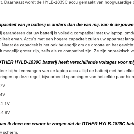
t. Daarnaast wordt de HYLB-1839C accu gemaakt van hoogwaardige cell
apaciteit van je batterij is anders dan die van mij, kan ik de jou
ij garanderen dat uw batterij is volledig compatibel met uw laptop, omdat
iliteit ervan. Accu's met een hogere capaciteit zullen uw apparaat la
 Naast de capaciteit is het ook belangrijk om de grootte en het gewicht
it mogelijk groter zijn, zelfs als ze compatibel zijn. Ze zijn onpraktisc
THER HYLB-1839C batterij heeft verschillende voltages voor mij
teer bij het vervangen van de laptop accu altijd de batterij met hetzelfde
ringen op deze regel, bijvoorbeeld spanningen van hetzelfde paar hier
.7V
.4V
11.1V
14.8V
kan ik doen om ervoor te zorgen dat de OTHER HYLB-1839C batt
w scherm.