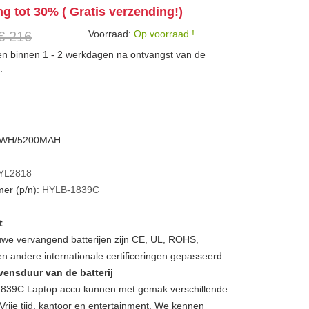
ng tot 30% ( Gratis verzending!)
Voorraad:
Op voorraad !
€ 216
den binnen 1 - 2 werkdagen na ontvangst van de
.
6.2WH/5200MAH
YL2818
er (p/n):
HYLB-1839C
t
we vervangend batterijen zijn CE, UL, ROHS,
 andere internationale certificeringen gepasseerd.
vensduur van de batterij
39C Laptop accu kunnen met gemak verschillende
Vrije tijd, kantoor en entertainment. We kennen