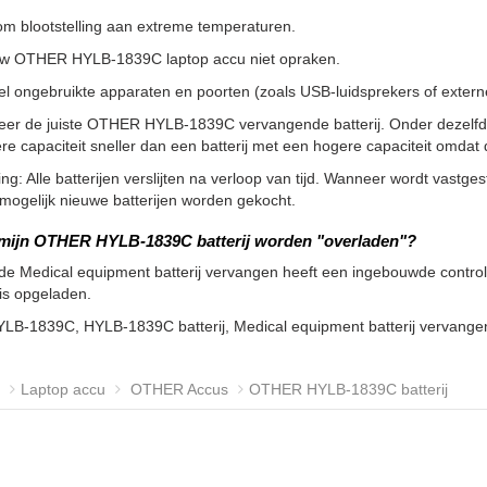
m blootstelling aan extreme temperaturen.
uw OTHER HYLB-1839C laptop accu niet opraken.
l ongebruikte apparaten en poorten (zoals USB-luidsprekers of externe 
teer de juiste OTHER HYLB-1839C vervangende batterij. Onder dezelfd
re capaciteit sneller dan een batterij met een hogere capaciteit omd
g: Alle batterijen verslijten na verloop van tijd. Wanneer wordt vastgeste
ogelijk nieuwe batterijen worden gekocht.
 mijn OTHER HYLB-1839C batterij worden "overladen"?
de Medical equipment batterij vervangen heeft een ingebouwde controll
 is opgeladen.
YLB-1839C, HYLB-1839C batterij, Medical equipment batterij verva
Laptop accu
OTHER Accus
OTHER HYLB-1839C batterij