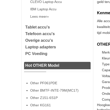
CLEVO Laptop Accu
geld ter
IBM Laptop Accu
Kenmer
Lees meer»
Alle acc
kwalitei
Tablet accu's
tijd mob
Telefoon accu's
Overige accu's
OTHER 
Laptop adapters
Merk
PC Voeding
Kleur
Type:
Hot OTHER Model
Capa
Volta
Gara
Other PF061PDE
Prod
Other BMTF-INTE-79M(MC17)
Onde
Other Z151-6S1P
Comp
Hoogkwa
Other KG161
batterij