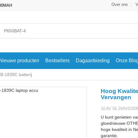
Over ons
V
200MAH
Nieuwe producten
Bestsellers
Dagaanbieding
Onze Blo
-1839C batterij
Hoog Kwalite
Vervangen
10.8V 56.2WH/5200M
U kunt genieten va
gloednieuwe OTHE
hoge kwaliteit in N
garantie.