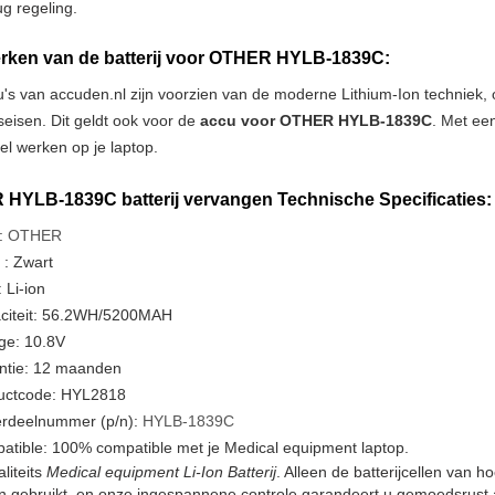
ug regeling.
ken van de batterij voor OTHER HYLB-1839C:
u's van accuden.nl zijn voorzien van de moderne Lithium-Ion techniek
tseisen. Dit geldt ook voor de
accu voor OTHER HYLB-1839C
. Met ee
iel werken op je laptop.
HYLB-1839C batterij vervangen Technische Specificaties:
:
OTHER
 : Zwart
 Li-ion
citeit: 56.2WH/5200MAH
ge: 10.8V
ntie: 12 maanden
uctcode: HYL2818
rdeelnummer (p/n):
HYLB-1839C
atible: 100% compatible met je Medical equipment laptop.
liteits
Medical equipment Li-Ion Batterij
. Alleen de batterijcellen van
en gebruikt, en onze ingespannene controle garandeert u gemoedsrust a