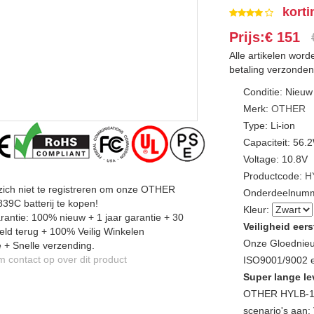
korti
Prijs:€ 151
Alle artikelen wor
betaling verzonden
Conditie: Nieuw
Merk:
OTHER
Type: Li-ion
Capaciteit: 5
Voltage: 10.8V
Productcode:
H
zich niet te registreren om onze OTHER
Onderdeelnumm
9C batterij te kopen!
Kleur:
antie: 100% nieuw + 1 jaar garantie + 30
Veiligheid eers
ld terug + 100% Veilig Winkelen
Onze Gloednieu
 + Snelle verzending.
contact op over dit product
ISO9001/9002 en
Super lange le
OTHER HYLB-18
scenario's aan: 