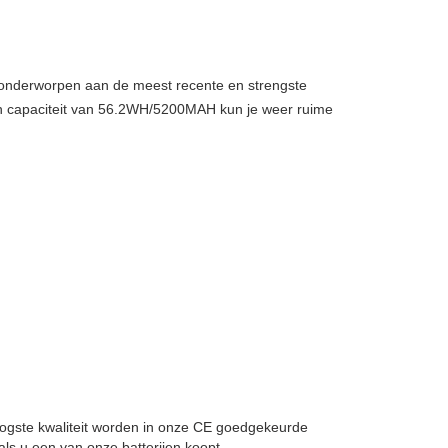
, onderworpen aan de meest recente en strengste
n capaciteit van 56.2WH/5200MAH kun je weer ruime
 hoogste kwaliteit worden in onze CE goedgekeurde
ls u een van onze batterijen koopt.