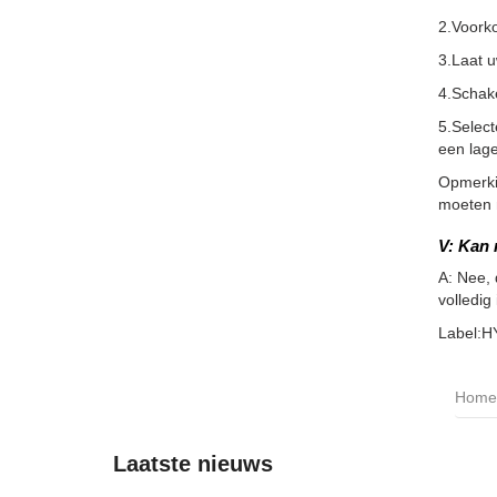
2.Voorko
3.Laat 
4.Schake
5.Selec
een lage
Opmerkin
moeten m
V: Kan
A: Nee, 
volledig
Label:H
Home
Laatste nieuws