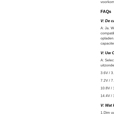
voorkom
FAQs
V: De c
A: Ja. W
compatib
opladen.
capacite
V: Uw O
A: Selec
uitzonde
3.6V / 3
7.2V / 7
10.8V / 
14.4V / 
V: Wat 
1.Dim u