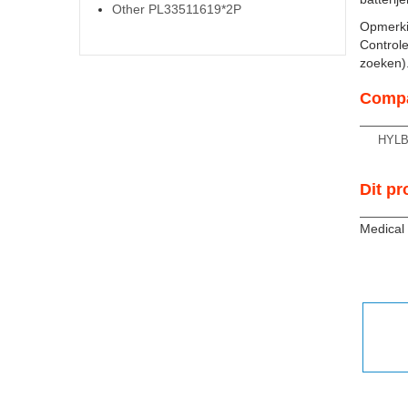
Other PL33511619*2P
Opmerki
Controle
zoeken). 
Compa
HYLB
Dit pr
Medical