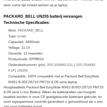
weer ruime tijd mobiel werken op je laptop.
PACKARD_BELL UN255 batterij vervangen
Technische Specificaties:
Merk:
PACKARD_BELL
Type: Li-ion
Capaciteit: 4400mah
Voltage: 11.1V
Garantie: 12 maanden
Productcode: EPPB014
Onderdeelnummer (p/n):
255-3S4400-G1L1
255-3S4400-
F1P1
UN255
Compatible: 100% compatible met je Packard Bell EasyNote
MX61-B-003 D5710 PM710 & D5 serie laptop.
Hoogkwaliteits
Packard Bell EasyNote MX61-B-003 D5710 PM710
& D5 serie Li-Ion Batterij
. Alleen de batterijcellen van hoogste
kwaliteit worden in onze CE goedgekeurde batterijen gebruikt, en
onze ingespannene controle garandeert u gemoedsrust als u een
van onze batterijen koopt.