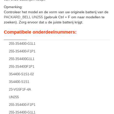
Opmerking:
Controleer het model en de vorm van uw originele batterij van de
PACKARD_BELL UN255
(gebruik Ctrl + F om naar modellen te
zoeken). Zorg ervoor dat u de juiste batterij krijgt.
Compatibele onderdeelnummers:
255-3S4400-G1L1
255-3S4400-F1P1
255-3S4400G1L1
255-3S4400F1P1
3S4400-S1S1-02
3S4400-S1S1
23-VG5F1F-4A
UN255
255-3S4400-F1P1
255-3S4400-G1L1