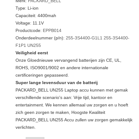
Merk:
PACKARD_BELL
Type: Li-ion
Capaciteit: 4400mah
Voltage: 11.1V
Productcode:
EPPB014
Onderdeelnummer (p/n):
255-3S4400-G1L1
255-3S4400-
F1P1
UN255
Veiligheid eerst
Onze Gloednieuwe vervangend batterijen zijn CE, UL,
ROHS, ISO9001/9002 en andere internationale
certificeringen gepasseerd.
Super lange levensduur van de batterij
PACKARD_BELL UN255 Laptop accu kunnen met gemak
verschillende scenario's aan: Vrije tijd, kantoor en
entertainment. We kennen allemaal uw zorgen en u hoeft
zich geen zorgen te maken, Hoogste Kwaliteit
PACKARD_BELL UN255 Accu zullen uw zorgen gemakkelijk
verlichten.