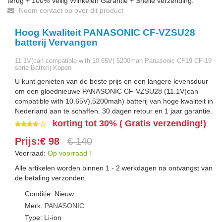
terug + 100% Veilig Winkelen Garantie + Snelle verzending.
Neem contact op over dit product
Hoog Kwaliteit PANASONIC CF-VZSU28
batterij Vervangen
11.1V(can compatible with 10.65V) 5200mah Panasonic CF19 CF-19
serie Batterij Kopen
U kunt genieten van de beste prijs en een langere levensduur
om een gloednieuwe PANASONIC CF-VZSU28 (11.1V(can
compatible with 10.65V),5200mah) batterij van hoge kwaliteit in
Nederland aan te schaffen. 30 dagen retour en 1 jaar garantie.
korting tot 30% ( Gratis verzending!)
Prijs:€ 98
€ 140
Voorraad:
Op voorraad !
Alle artikelen worden binnen 1 - 2 werkdagen na ontvangst van
de betaling verzonden.
Conditie: Nieuw
Merk:
PANASONIC
Type: Li-ion