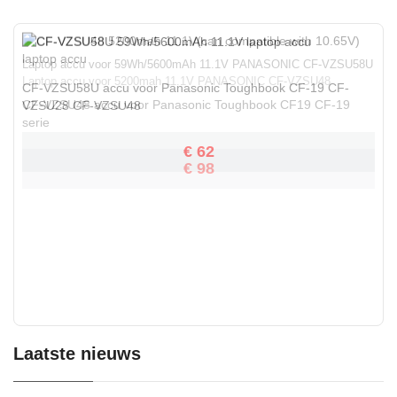
Laptop accu voor 59Wh/5600mAh 11.1V PANASONIC CF-VZSU58U
Laptop accu voor 5200mah 11.1V PANASONIC CF-VZSU48
CF-VZSU58U accu voor Panasonic Toughbook CF-19 CF-
CF-VZSU48 accu voor Panasonic Toughbook CF19 CF-19
VZSU28 CF-VZSU48
serie
€ 62
€ 98
Laatste nieuws