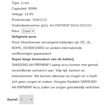
Type: Li-ion
Capaciteit: 65Wh
Voltage: 14.8V
Productcode:
SAM2124
Onderdeelnummer (p/n):
AA-PBPN8NP
BA43-00322A
Kleur:
Veiligheid eerst
Onze Gloednieuwe vervangend batterijen zijn CE, UL,
ROHS, ISO9001/9002 en andere internationale
certificeringen gepasseerd.
Super lange levensduur van de batterij
SAMSUNG AA-PBPN8NP Laptop accu kunnen met gemak
verschillende scenario's aan: Vrije tijd, kantoor en
entertainment. We kennen allemaal uw zorgen en u hoeft
zich geen zorgen te maken, Hoogste Kwaliteit SAMSUNG
AA-PBPN8NP Accu zullen uw zorgen gemakkelijk verlichten.
Aantal: