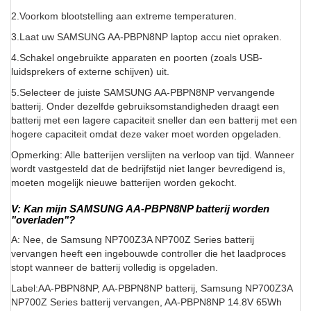
2.Voorkom blootstelling aan extreme temperaturen.
3.Laat uw SAMSUNG AA-PBPN8NP laptop accu niet opraken.
4.Schakel ongebruikte apparaten en poorten (zoals USB-
luidsprekers of externe schijven) uit.
5.Selecteer de juiste SAMSUNG AA-PBPN8NP vervangende
batterij. Onder dezelfde gebruiksomstandigheden draagt een
batterij met een lagere capaciteit sneller dan een batterij met een
hogere capaciteit omdat deze vaker moet worden opgeladen.
Opmerking: Alle batterijen verslijten na verloop van tijd. Wanneer
wordt vastgesteld dat de bedrijfstijd niet langer bevredigend is,
moeten mogelijk nieuwe batterijen worden gekocht.
V: Kan mijn SAMSUNG AA-PBPN8NP batterij worden
"overladen"?
A: Nee, de Samsung NP700Z3A NP700Z Series batterij
vervangen heeft een ingebouwde controller die het laadproces
stopt wanneer de batterij volledig is opgeladen.
Label:AA-PBPN8NP, AA-PBPN8NP batterij, Samsung NP700Z3A
NP700Z Series batterij vervangen, AA-PBPN8NP 14.8V 65Wh