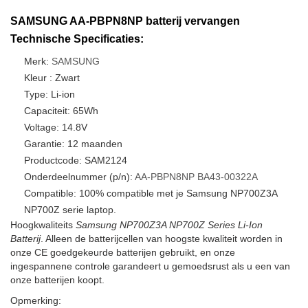
SAMSUNG AA-PBPN8NP batterij vervangen
Technische Specificaties:
Merk:
SAMSUNG
Kleur : Zwart
Type: Li-ion
Capaciteit: 65Wh
Voltage: 14.8V
Garantie: 12 maanden
Productcode: SAM2124
Onderdeelnummer (p/n):
AA-PBPN8NP
BA43-00322A
Compatible: 100% compatible met je Samsung NP700Z3A
NP700Z serie laptop.
Hoogkwaliteits
Samsung NP700Z3A NP700Z Series Li-Ion
Batterij
. Alleen de batterijcellen van hoogste kwaliteit worden in
onze CE goedgekeurde batterijen gebruikt, en onze
ingespannene controle garandeert u gemoedsrust als u een van
onze batterijen koopt.
Opmerking: