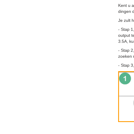
Kent u a
dingen d
Je zult 
- Stap 1
output t
3.5A, ku
- Stap 2
zoeken 
- Stap 3