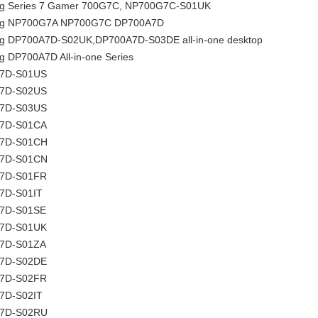
g Series 7 Gamer 700G7C, NP700G7C-S01UK
g NP700G7A NP700G7C DP700A7D
 DP700A7D-S02UK,DP700A7D-S03DE all-in-one desktop
 DP700A7D All-in-one Series
7D-S01US
7D-S02US
7D-S03US
7D-S01CA
7D-S01CH
7D-S01CN
7D-S01FR
7D-S01IT
7D-S01SE
7D-S01UK
7D-S01ZA
7D-S02DE
7D-S02FR
7D-S02IT
7D-S02RU