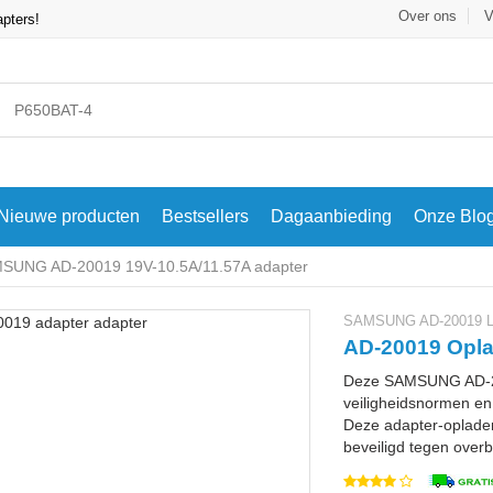
Over ons
V
apters!
Nieuwe producten
Bestsellers
Dagaanbieding
Onze Blo
SUNG AD-20019 19V-10.5A/11.57A adapter
SAMSUNG AD-20019 La
AD-20019 Opla
Deze SAMSUNG AD-20
veiligheidsnormen en 
Deze adapter-oplader
beveiligd tegen overbe