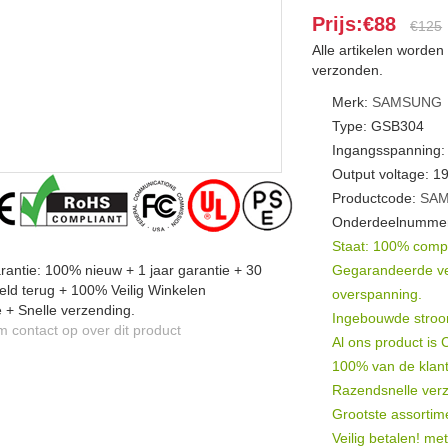
Prijs:€88
€125
Alle artikelen worde
verzonden.
Merk:
SAMSUNG
Type: GSB304
Ingangsspanning:
Output voltage: 
Productcode:
SAM
Onderdeelnummer
Staat: 100% compat
antie: 100% nieuw + 1 jaar garantie + 30
Gegarandeerde veil
ld terug + 100% Veilig Winkelen
overspanning.
 + Snelle verzending.
Ingebouwde stroomb
contact op over dit product
Al ons product is
100% van de klant
Razendsnelle verz
Grootste assortim
Veilig betalen! me