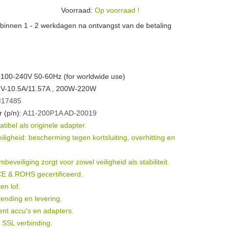
Voorraad:
Op voorraad !
n binnen 1 - 2 werkdagen na ontvangst van de betaling
 100-240V 50-60Hz (for worldwide use)
19V-10.5A/11.57A , 200W-220W
17485
 (p/n):
A11-200P1A
AD-20019
ibel als originele adapter.
igheid: bescherming tegen kortsluiting, overhitting en
eveiliging zorgt voor zowel veiligheid als stabiliteit.
 CE & ROHS gecertificeerd.
en lof.
ending en levering.
ent accu's en adapters.
t SSL verbinding.