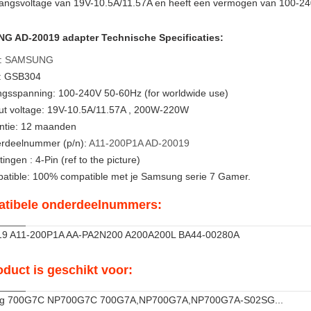
angsvoltage van 19V-10.5A/11.57A en heeft een vermogen van 100-240V
 AD-20019 adapter Technische Specificaties:
:
SAMSUNG
: GSB304
ngsspanning: 100-240V 50-60Hz (for worldwide use)
ut voltage: 19V-10.5A/11.57A , 200W-220W
ntie: 12 maanden
rdeelnummer (p/n):
A11-200P1A
AD-20019
ingen : 4-Pin (ref to the picture)
atible: 100% compatible met je Samsung serie 7 Gamer.
tibele onderdeelnummers:
19 A11-200P1A AA-PA2N200 A200A200L BA44-00280A
oduct is geschikt voor:
g 700G7C NP700G7C 700G7A,NP700G7A,NP700G7A-S02SG...