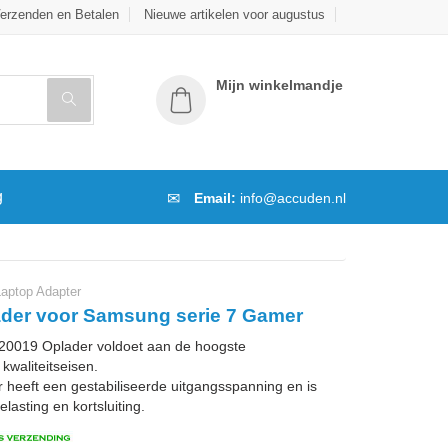
erzenden en Betalen
Nieuwe artikelen voor augustus
Mijn winkelmandje
g
Email:
info@accuden.nl
ptop Adapter
der voor Samsung serie 7 Gamer
019 Oplader voldoet aan de hoogste
kwaliteitseisen.
 heeft een gestabiliseerde uitgangsspanning en is
lasting en kortsluiting.