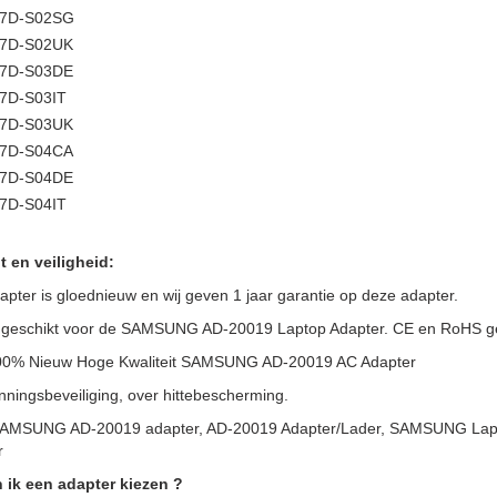
7D-S02SG
7D-S02UK
7D-S03DE
7D-S03IT
7D-S03UK
7D-S04CA
7D-S04DE
7D-S04IT
t en veiligheid:
pter is gloednieuw en wij geven 1 jaar garantie op deze adapter.
 geschikt voor de SAMSUNG AD-20019 Laptop Adapter. CE en RoHS geke
100% Nieuw Hoge Kwaliteit SAMSUNG AD-20019 AC Adapter
ningsbeveiliging, over hittebescherming.
SAMSUNG AD-20019 adapter, AD-20019 Adapter/Lader, SAMSUNG Lap
r
 ik een adapter kiezen ?