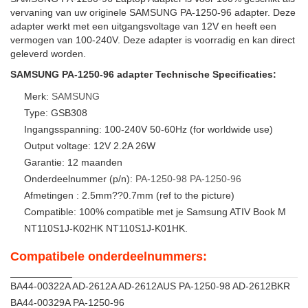
vervaning van uw originele SAMSUNG PA-1250-96 adapter. Deze
adapter werkt met een uitgangsvoltage van 12V en heeft een
vermogen van 100-240V. Deze adapter is voorradig en kan direct
geleverd worden.
SAMSUNG PA-1250-96 adapter Technische Specificaties:
Merk:
SAMSUNG
Type: GSB308
Ingangsspanning: 100-240V 50-60Hz (for worldwide use)
Output voltage: 12V 2.2A 26W
Garantie: 12 maanden
Onderdeelnummer (p/n):
PA-1250-98
PA-1250-96
Afmetingen : 2.5mm??0.7mm (ref to the picture)
Compatible: 100% compatible met je Samsung ATIV Book M
NT110S1J-K02HK NT110S1J-K01HK.
Compatibele onderdeelnummers:
BA44-00322A AD-2612A AD-2612AUS PA-1250-98 AD-2612BKR
BA44-00329A PA-1250-96