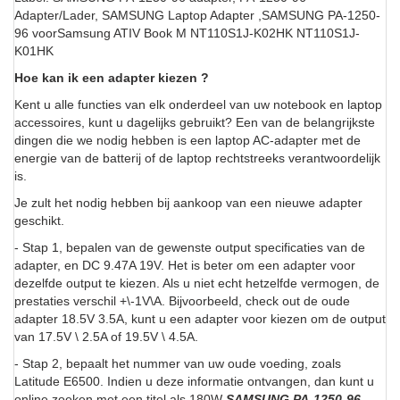
Adapter/Lader, SAMSUNG Laptop Adapter ,SAMSUNG PA-1250-
96 voorSamsung ATIV Book M NT110S1J-K02HK NT110S1J-
K01HK
Hoe kan ik een adapter kiezen ?
Kent u alle functies van elk onderdeel van uw notebook en laptop
accessoires, kunt u dagelijks gebruikt? Een van de belangrijkste
dingen die we nodig hebben is een laptop AC-adapter met de
energie van de batterij of de laptop rechtstreeks verantwoordelijk
is.
Je zult het nodig hebben bij aankoop van een nieuwe adapter
geschikt.
- Stap 1, bepalen van de gewenste output specificaties van de
adapter, en DC 9.47A 19V. Het is beter om een adapter voor
dezelfde output te kiezen. Als u niet echt hetzelfde vermogen, de
prestaties verschil +\-1V\A. Bijvoorbeeld, check out de oude
adapter 18.5V 3.5A, kunt u een adapter voor kiezen om de output
van 17.5V \ 2.5A of 19.5V \ 4.5A.
- Stap 2, bepaalt het nummer van uw oude voeding, zoals
Latitude E6500. Indien u deze informatie ontvangen, dan kunt u
online zoeken met een titel als 180W
SAMSUNG PA-1250-96