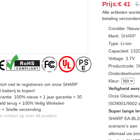
Prijs:€ 41
€
Alle artikelen wor
betaling verzonden
Conditie: Nieuw
Merk:
SHARP
Type: Li-ion
Capaciteit: 13
Voltage: 3.7V
Productcode:
S
Onderdeelnumm
Kleur:
zich niet te registreren om onze SHARP
Veiligheid eers
batterij te kopen!
Onze Gloednieu
antie: 100% nieuw + 1 jaar garantie + 30
ld terug + 100% Veilig Winkelen
ISO9001/9002 en
 + Snelle verzending.
Super lange le
contact op over dit product
SHARP EA-BL28 
scenario's aan: 
allemaal uw zor