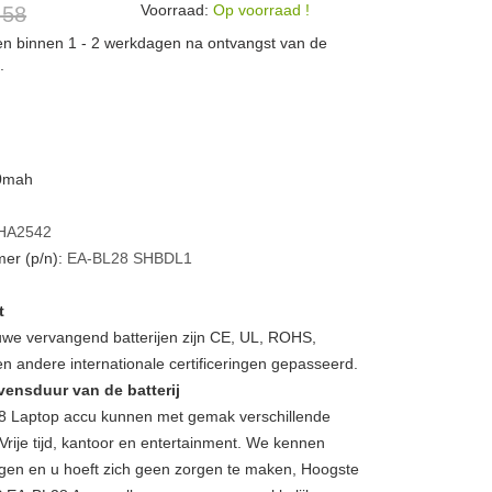
Voorraad:
Op voorraad !
 58
den binnen 1 - 2 werkdagen na ontvangst van de
.
20mah
HA2542
er (p/n):
EA-BL28
SHBDL1
t
we vervangend batterijen zijn CE, UL, ROHS,
 andere internationale certificeringen gepasseerd.
vensduur van de batterij
Laptop accu kunnen met gemak verschillende
Vrije tijd, kantoor en entertainment. We kennen
gen en u hoeft zich geen zorgen te maken, Hoogste