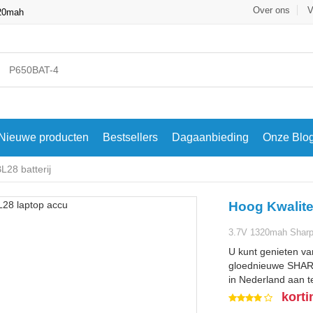
Over ons
V
320mah
Nieuwe producten
Bestsellers
Dagaanbieding
Onze Blo
28 batterij
Hoog Kwalite
3.7V 1320mah Sharp
U kunt genieten va
gloednieuwe SHARP
in Nederland aan te
korti