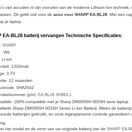
u's van accuden.nl zijn voorzien van de moderne Lithium-Ion techniek
tseisen. Dit geldt ook voor de
accu voor SHARP EA-BL28
. Met een cap
p je laptop.
EA-BL28 batterij vervangen Technische Specificaties:
:
SHARP
 : Wit
 Li-ion
citeit: 1320mah
ge: 3.7V
ntie: 12 maanden
uctcode: SHA2542
rdeelnummer (p/n):
EA-BL28
SHBDL1
atible: 100% compatible met je Sharp DM009SH 003SH serie laptop.
liteits
Sharp DM009SH 003SH Series Li-Ion Batterij
. Alleen de batteri
urde batterijen gebruikt, en onze ingespannene controle garandeert u
ng:
er het model en de vorm van uw originele batterij van de
SHARP EA-B