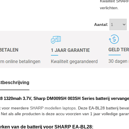
Kwaliteit SHAR
verlichten.
Aantal:
tbeschrijving
 1320mah 3.7V, Sharp DM009SH 003SH Series batterij vervang
t voor meerdere
SHARP modellen laptops
. Deze EA-BL28 batterij beva
 Net als alle producten is deze accu voorzien van 1 jaar volledige garan
ken van de batterij voor SHARP EA-BL28: