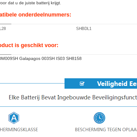
or dat u de juiste batterij krijgt.
tibele onderdeelnummers:
L28
SHBDL1
oduct is geschikt voor:
DM009SH Galapagos 003SH IS03 SH8158