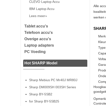
CLEVO Laptop Accu
Alle acc
IBM Laptop Accu
kwalitei
Lees meer»
werken o
Tablet accu's
SHARP 
Telefoon accu's
Merk
Overige accu's
Kleur
Laptop adapters
Type:
PC Voeding
Capa
Volta
Hot SHARP Model
Gara
Prod
Onde
Sharp Mebius PC Mr40J MR80J
Comp
Hoogkwa
Sharp DM009SH 003SH Series
goedgeke
Sharp BY-5SB2
Opmerki
for Sharp BY-5SB25
Controle