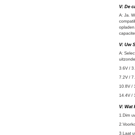
V: De c
A: Ja. W
compatib
opladen.
capacite
V: Uw S
A: Selec
uitzonde
3.6V / 3
7.2V / 7
10.8V / 
14.4V / 
V: Wat 
1.Dim u
2.Voorko
3.Laat 