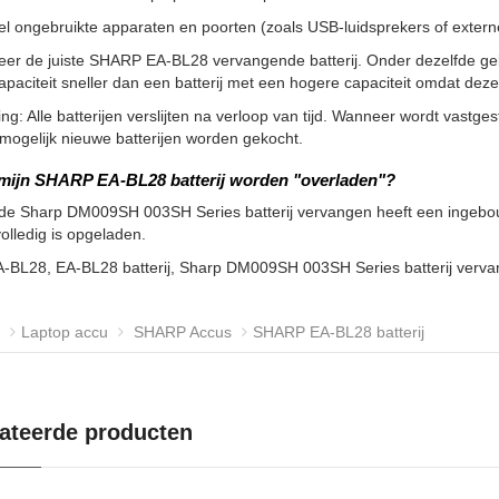
l ongebruikte apparaten en poorten (zoals USB-luidsprekers of externe 
eer de juiste SHARP EA-BL28 vervangende batterij. Onder dezelfde ge
apaciteit sneller dan een batterij met een hogere capaciteit omdat de
g: Alle batterijen verslijten na verloop van tijd. Wanneer wordt vastgeste
ogelijk nieuwe batterijen worden gekocht.
mijn SHARP EA-BL28 batterij worden "overladen"?
 de Sharp DM009SH 003SH Series batterij vervangen heeft een ingebou
volledig is opgeladen.
A-BL28, EA-BL28 batterij, Sharp DM009SH 003SH Series batterij ver
Laptop accu
SHARP Accus
SHARP EA-BL28 batterij
ateerde producten