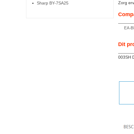
Zorg ervo
Sharp BY-7SA25
Compa
EA-B
Dit pr
003SH 