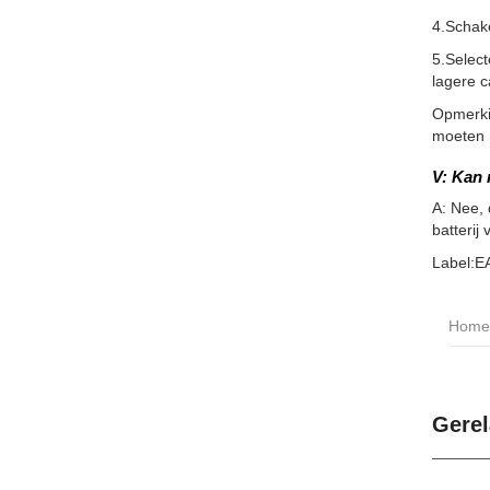
4.Schake
5.Select
lagere c
Opmerkin
moeten m
V: Kan 
A: Nee,
batterij 
Label:E
Home
Gerel