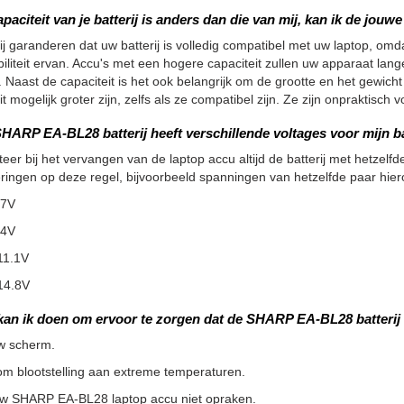
apaciteit van je batterij is anders dan die van mij, kan ik de jou
ij garanderen dat uw batterij is volledig compatibel met uw laptop, omdat
iliteit ervan. Accu's met een hogere capaciteit zullen uw apparaat la
 Naast de capaciteit is het ook belangrijk om de grootte en het gewicht
it mogelijk groter zijn, zelfs als ze compatibel zijn. Ze zijn onpraktisc
HARP EA-BL28 batterij heeft verschillende voltages voor mijn ba
teer bij het vervangen van de laptop accu altijd de batterij met hetzelfde
ringen op deze regel, bijvoorbeeld spanningen van hetzelfde paar hier
.7V
.4V
11.1V
14.8V
kan ik doen om ervoor te zorgen dat de SHARP EA-BL28 batterij
w scherm.
m blootstelling aan extreme temperaturen.
uw SHARP EA-BL28 laptop accu niet opraken.