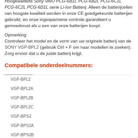
Hoogkwaliteits
Sony VAIO PCG-6B1L PCG-6B2L PCG-6C1L
PCG-6C2L PCG-6D1L serie Li-Ion Batterij
. Alleen de batterijcellen
van hoogste kwaliteit worden in onze CE goedgekeurde batterijen
gebruikt, en onze ingespannene controle garandeert u
gemoedsrust als u een van onze batterijen koopt.
Opmerking:
Controleer het model en de vorm van uw originele batterij van de
SONY VGP-BPL2
(gebruik Ctrl + F om naar modellen te zoeken).
Zorg ervoor dat u de juiste batterij krijgt.
Compatibele onderdeelnummers:
VGP-BPL2
VGP-BPL2A
VGP-BPL2B
VGP-BPL2C
VGP-BPS2
VGP-BPS2A
VGP-BPS2B