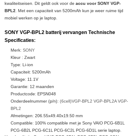
kwaliteitseisen. Dit geldt ook voor de
accu voor SONY VGP-
BPL2
. Met een capaciteit van 5200mAh kun je weer ruime tijd
mobiel werken op je laptop.
SONY VGP-BPL2 batterij vervangen Technische
Specificaties:
Merk:
SONY
Kleur : Zwart
Type: Li-ion
Capaciteit: 5200mAh
Voltage: 11.1V
Garantie: 12 maanden
Productcode: EPSN048
Onderdeelnummer (p/n):
(6cell)VGP-BPL2
VGP-BPL2A
VGP-
BPL2
Afmetingen: 206.55x49.40x19.50 mm
Compatible: 100% compatible met je Sony VAIO PCG-6B1L
PCG-6B2L PCG-6C1L PCG-6C2L PCG-6D1L serie laptop.