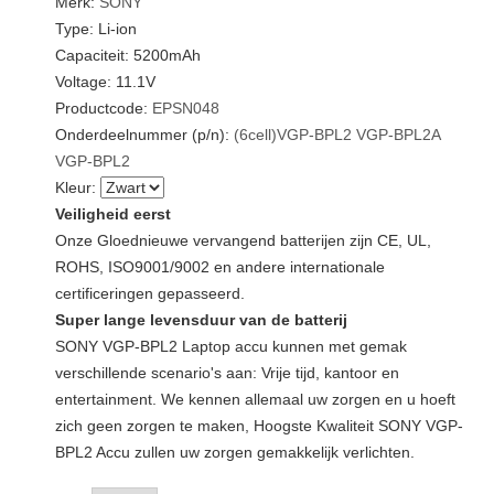
Merk:
SONY
Type: Li-ion
Capaciteit: 5200mAh
Voltage: 11.1V
Productcode:
EPSN048
Onderdeelnummer (p/n):
(6cell)VGP-BPL2
VGP-BPL2A
VGP-BPL2
Kleur:
Veiligheid eerst
Onze Gloednieuwe vervangend batterijen zijn CE, UL,
ROHS, ISO9001/9002 en andere internationale
certificeringen gepasseerd.
Super lange levensduur van de batterij
SONY VGP-BPL2 Laptop accu kunnen met gemak
verschillende scenario's aan: Vrije tijd, kantoor en
entertainment. We kennen allemaal uw zorgen en u hoeft
zich geen zorgen te maken, Hoogste Kwaliteit SONY VGP-
BPL2 Accu zullen uw zorgen gemakkelijk verlichten.