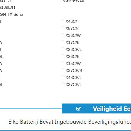
17T/H
VGN-FW19
139E/H
GN TX Serie
B
TX46C/T
N
TX57CN
T
TX36C/W
W
TX17C/B
B
TX28CP/L
/L
TX26C/B
W
TX15C/W
W
TX37CP/B
T
TX48CP/L
/L
TX37CP/L