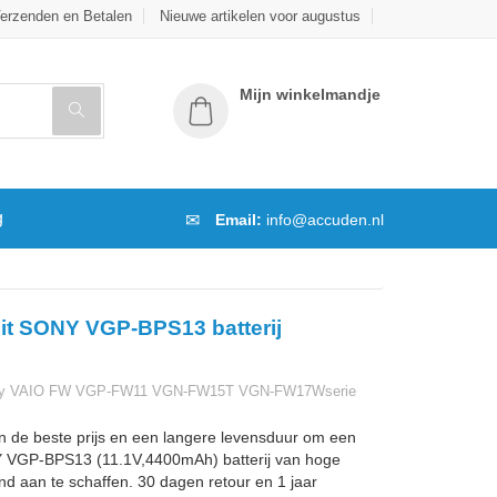
erzenden en Betalen
Nieuwe artikelen voor augustus
Mijn winkelmandje
g
Email:
info@accuden.nl
it SONY VGP-BPS13 batterij
ny VAIO FW VGP-FW11 VGN-FW15T VGN-FW17Wserie
n de beste prijs en een langere levensduur om een
 VGP-BPS13 (11.1V,4400mAh) batterij van hoge
and aan te schaffen. 30 dagen retour en 1 jaar