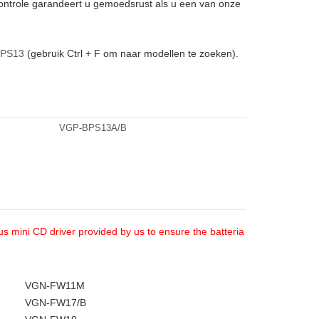
ontrole garandeert u gemoedsrust als u een van onze
PS13
(gebruik Ctrl + F om naar modellen te zoeken).
VGP-BPS13A/B
us mini CD driver provided by us to ensure the batteria
VGN-FW11M
VGN-FW17/B