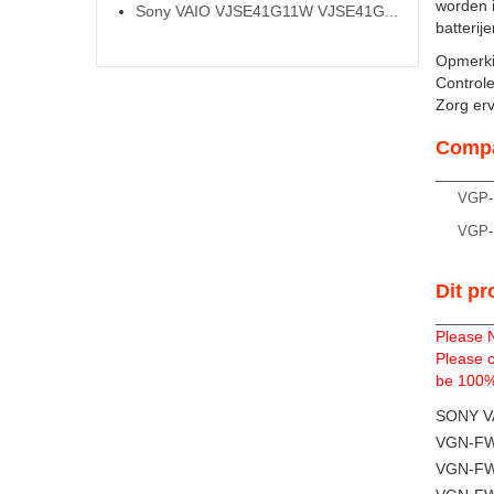
worden 
Sony VAIO VJSE41G11W VJSE41G...
batterij
Opmerki
Controle
Zorg ervo
Compa
VGP-
VGP-
Dit pr
Please 
Please c
be 100% 
SONY V
VGN-F
VGN-F