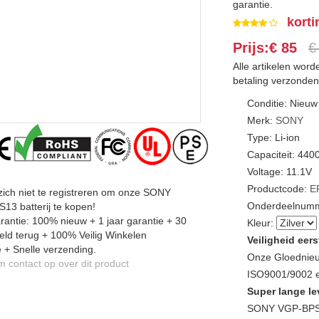
garantie.
korti
Prijs:€ 85
€
Alle artikelen wor
betaling verzonden
Conditie: Nieuw
Merk:
SONY
Type: Li-ion
Capaciteit: 44
Voltage: 11.1V
Productcode:
E
zich niet te registreren om onze SONY
Onderdeelnumm
3 batterij te kopen!
antie: 100% nieuw + 1 jaar garantie + 30
Kleur:
ld terug + 100% Veilig Winkelen
Veiligheid eers
 + Snelle verzending.
Onze Gloednieu
contact op over dit product
ISO9001/9002 en
Super lange le
SONY VGP-BPS1