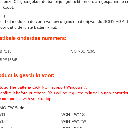
in onze CE goedgekeurde batterijen gebruikt, en onze ingespannene c
en koopt.
ng:
er het model en de vorm van uw originele batterij van de
SONY VGP-B
or dat u de juiste batterij krijgt.
tibele onderdeelnummers:
BPS13
VGP-BSP13/S
BPS13B/B
oduct is geschikt voor:
Note: The batteria CAN NOT support Windows 7.
onfirm it before purchase. You will be required to install a non-hazardo
compatible with your laptop.
AIO FW Serie
W11
VGN-FW11S
W15T
VGN-FW17W