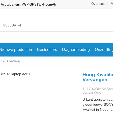
Over ons
V
ccu/Batterij, VGP-BPS13, 4400mAh
Nieuwe producten
Bestsellers
Dagaanbieding
Onze Blo
13 batterij
Hoog Kwalite
Vervangen
11.1V 4400mAh So
Batterij Kopen
U kunt genieten va
gloednieuwe SONY
kwaliteit in Nederl