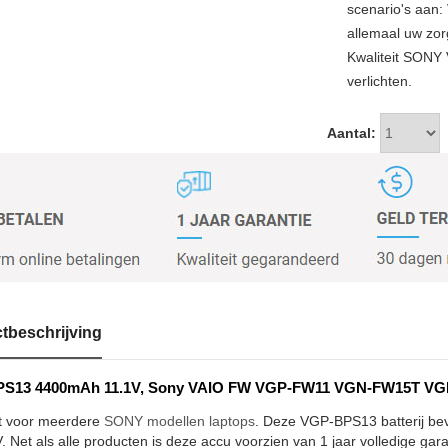
scenario's aan: 
allemaal uw zor
Kwaliteit SONY
verlichten.
Aantal:
tbeschrijving
S13 4400mAh 11.1V, Sony VAIO FW VGP-FW11 VGN-FW15T VGN-
t voor meerdere
SONY modellen laptops
. Deze VGP-BPS13 batterij bev
. Net als alle producten is deze accu voorzien van 1 jaar volledige gar