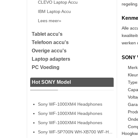
CLEVO Laptop Accu
regeling
IBM Laptop Accu
Kenmer
Lees meer»
Alle acc
Tablet accu's
kwalitei
Telefoon accu's
werken o
Overige accu's
SONY V
Laptop adapters
PC Voeding
Merk
Kleur
Hot SONY Model
Type:
Capa
Volta
Sony WF-1000XM4 Headphones
Gara
Prod
Sony WF-1000XM4 Headphones
Onde
Sony WF-1000XM4 Headphones
Comp
Sony WF-SP700N WH-XB700 WF-H...
Hoogkwa