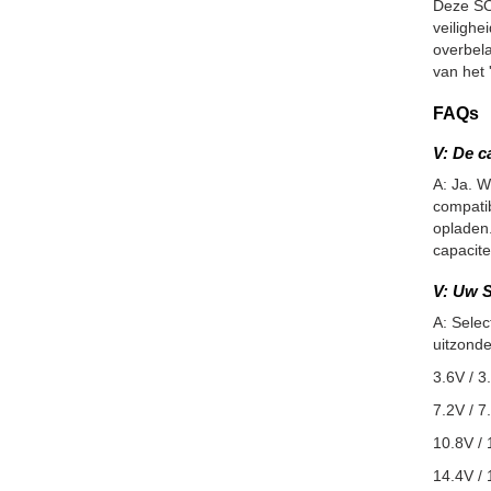
Deze SO
veiligh
overbel
van het 
FAQs
V: De c
A: Ja. W
compatib
opladen.
capacite
V: Uw S
A: Selec
uitzonde
3.6V / 3
7.2V / 7
10.8V / 
14.4V / 