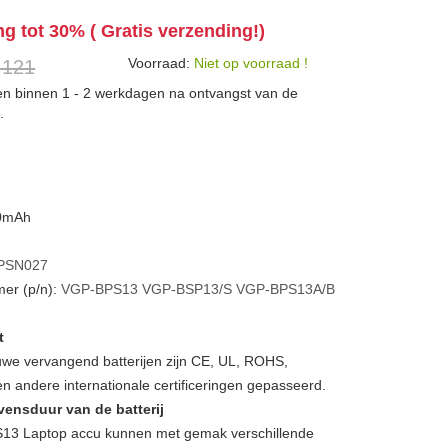
ng tot 30% ( Gratis verzending!)
Voorraad:
Niet op voorraad !
 121
den binnen 1 - 2 werkdagen na ontvangst van de
.
00mAh
PSN027
er (p/n):
VGP-BPS13
VGP-BSP13/S
VGP-BPS13A/B
t
we vervangend batterijen zijn CE, UL, ROHS,
 andere internationale certificeringen gepasseerd.
vensduur van de batterij
3 Laptop accu kunnen met gemak verschillende