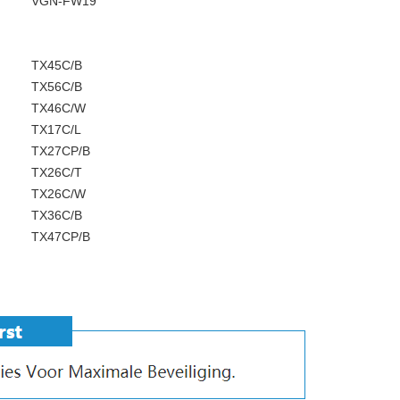
VGN-FW19
TX45C/B
TX56C/B
TX46C/W
TX17C/L
TX27CP/B
TX26C/T
TX26C/W
TX36C/B
TX47CP/B