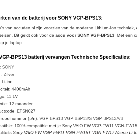
.
ken van de batterij voor SONY VGP-BPS13:
u's van accuden.nl zijn voorzien van de moderne Lithium-Ion techniek
tseisen. Dit geldt ook voor de
accu voor SONY VGP-BPS13
. Met een c
p je laptop.
GP-BPS13 batterij vervangen Technische Specificaties:
:
SONY
 : Zilver
 Li-ion
citeit: 4400mAh
ge: 11.1V
ntie: 12 maanden
uctcode: EPSN027
rdeelnummer (p/n):
VGP-BPS13
VGP-BSP13/S
VGP-BPS13A/B
atible: 100% compatible met je Sony VAIO FW VGP-FW11 VGN-FW15
liteits
Sony VAIO FW VGP-FW11 VGN-FW15T VGN-FW17Wserie Li-Ion 