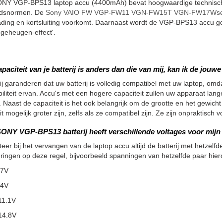
NY VGP-BPS13 laptop accu (4400mAh) bevat hoogwaardige technische
eidsnormen. De
Sony VAIO FW VGP-FW11 VGN-FW15T VGN-FW17Wserie
ading en kortsluiting voorkomt. Daarnaast wordt de VGP-BPS13 accu g
'geheugen-effect'.
apaciteit van je batterij is anders dan die van mij, kan ik de jou
ij garanderen dat uw batterij is volledig compatibel met uw laptop, omdat
iliteit ervan. Accu's met een hogere capaciteit zullen uw apparaat la
 Naast de capaciteit is het ook belangrijk om de grootte en het gewicht
it mogelijk groter zijn, zelfs als ze compatibel zijn. Ze zijn onpraktisc
ONY VGP-BPS13 batterij heeft verschillende voltages voor mijn b
teer bij het vervangen van de laptop accu altijd de batterij met hetzelfde
ringen op deze regel, bijvoorbeeld spanningen van hetzelfde paar hier
.7V
.4V
11.1V
14.8V