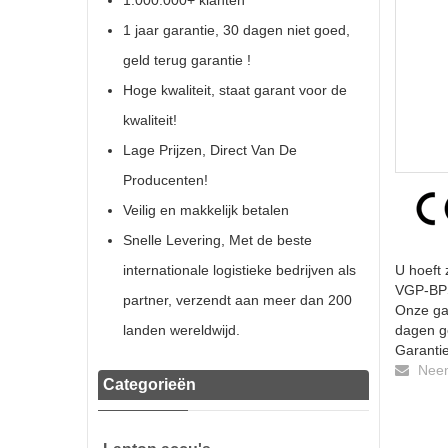
1.000.000+ klanten
1 jaar garantie, 30 dagen niet goed,
geld terug garantie !
Hoge kwaliteit, staat garant voor de
kwaliteit!
Lage Prijzen, Direct Van De
Producenten!
Veilig en makkelijk betalen
Snelle Levering, Met de beste
internationale logistieke bedrijven als
U hoeft 
VGP-BPS1
partner, verzendt aan meer dan 200
Onze gar
landen wereldwijd.
dagen ge
Garantie
Neem 
Categorieën