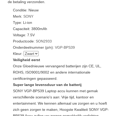
de betaling verzonden.
Conditie: Nieuw
Merk:
SONY
Type: Li-ion
Capaciteit: 3800mAh
Voltage: 7.5V
Productcode:
SON2933
Onderdeelnummer (p/n):
VGP-BPS39
Kleur:
Veiligheid eerst
Onze Gloednieuwe vervangend batterijen zijn CE, UL,
ROHS, ISO9001/9002 en andere internationale
certificeringen gepasseerd.
Super lange levensduur van de batterij
SONY VGP-BPS39 Laptop accu kunnen met gemak
verschillende scenario's aan: Vrije tijd, kantoor en
entertainment. We kennen allemaal uw zorgen en u hoeft
zich geen zorgen te maken, Hoogste Kwaliteit SONY VGP-
BPS39 Accu zullen uw zorgen gemakkelijk verlichten.