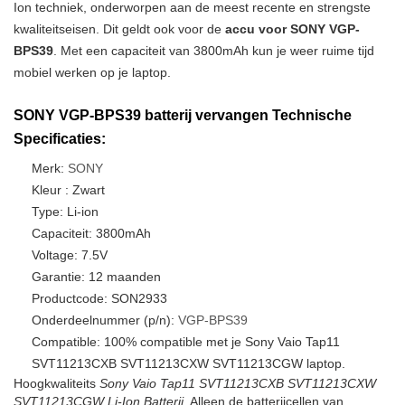
Ion techniek, onderworpen aan de meest recente en strengste
kwaliteitseisen. Dit geldt ook voor de
accu voor SONY VGP-
BPS39
. Met een capaciteit van 3800mAh kun je weer ruime tijd
mobiel werken op je laptop.
SONY VGP-BPS39 batterij vervangen Technische
Specificaties:
Merk:
SONY
Kleur : Zwart
Type: Li-ion
Capaciteit: 3800mAh
Voltage: 7.5V
Garantie: 12 maanden
Productcode: SON2933
Onderdeelnummer (p/n):
VGP-BPS39
Compatible: 100% compatible met je Sony Vaio Tap11
SVT11213CXB SVT11213CXW SVT11213CGW laptop.
Hoogkwaliteits
Sony Vaio Tap11 SVT11213CXB SVT11213CXW
SVT11213CGW Li-Ion Batterij
. Alleen de batterijcellen van