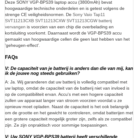
Deze SONY VGP-BPS39 laptop accu (3800mAh) bevat
hoogwaardige technische onderdelen en is getest volgens de
strenge CE veiligheidsnormen. De
Sony Vaio Tap11
SVT11213CXB SVT11213CXW SVT11213CGW batterij
vervangen
is voorzien van een chip die overbelading en
kortsluiting voorkomt. Daarnaast wordt de VGP-BPS39 accu
gemaakt van hoogwaardige cellen die geen last hebben van het
'geheugen-effect'.
FAQs
V: De capaciteit van je batterij is anders dan die van mij, kan
ik de jouwe nog steeds gebruiken?
A: Ja. Wij garanderen dat uw batterij is volledig compatibel met
uw laptop, omdat de capaciteit van de batterij niet van invloed is
op de compatibiliteit ervan. Accu's met een hogere capaciteit
zullen uw apparaat langer van stroom voorzien voordat u ze
opnieuw moet opladen. Naast de capaciteit is het ook belangrijk
om de grootte en het gewicht te controleren, omdat batterijen met
een grotere capaciteit mogelijk groter zijn, zelfs als ze compatibel
zijn. Ze zijn onpraktisch voor sommige toepassingen.
V: Uw SONY VGP-BPS39 batterij heeft verschillende