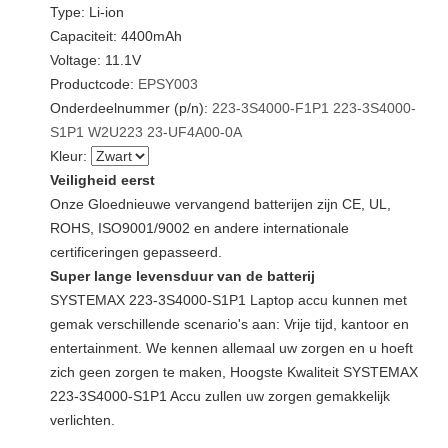
Type: Li-ion
Capaciteit: 4400mAh
Voltage: 11.1V
Productcode:
EPSY003
Onderdeelnummer (p/n):
223-3S4000-F1P1
223-3S4000-
S1P1
W2U223
23-UF4A00-0A
Kleur:
Veiligheid eerst
Onze Gloednieuwe vervangend batterijen zijn CE, UL,
ROHS, ISO9001/9002 en andere internationale
certificeringen gepasseerd.
Super lange levensduur van de batterij
SYSTEMAX 223-3S4000-S1P1 Laptop accu kunnen met
gemak verschillende scenario's aan: Vrije tijd, kantoor en
entertainment. We kennen allemaal uw zorgen en u hoeft
zich geen zorgen te maken, Hoogste Kwaliteit SYSTEMAX
223-3S4000-S1P1 Accu zullen uw zorgen gemakkelijk
verlichten.