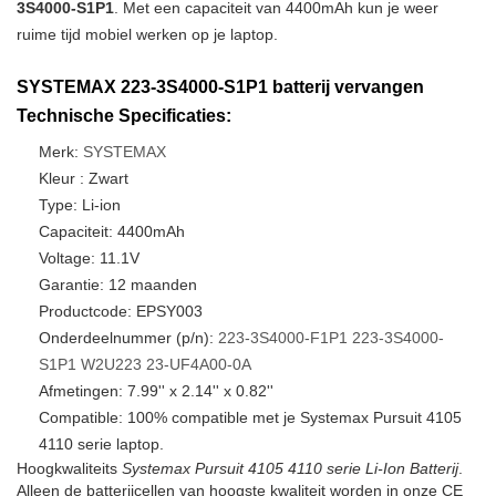
3S4000-S1P1
. Met een capaciteit van 4400mAh kun je weer
ruime tijd mobiel werken op je laptop.
SYSTEMAX 223-3S4000-S1P1 batterij vervangen
Technische Specificaties:
Merk:
SYSTEMAX
Kleur : Zwart
Type: Li-ion
Capaciteit: 4400mAh
Voltage: 11.1V
Garantie: 12 maanden
Productcode: EPSY003
Onderdeelnummer (p/n):
223-3S4000-F1P1
223-3S4000-
S1P1
W2U223
23-UF4A00-0A
Afmetingen: 7.99'' x 2.14'' x 0.82''
Compatible: 100% compatible met je Systemax Pursuit 4105
4110 serie laptop.
Hoogkwaliteits
Systemax Pursuit 4105 4110 serie Li-Ion Batterij
.
Alleen de batterijcellen van hoogste kwaliteit worden in onze CE