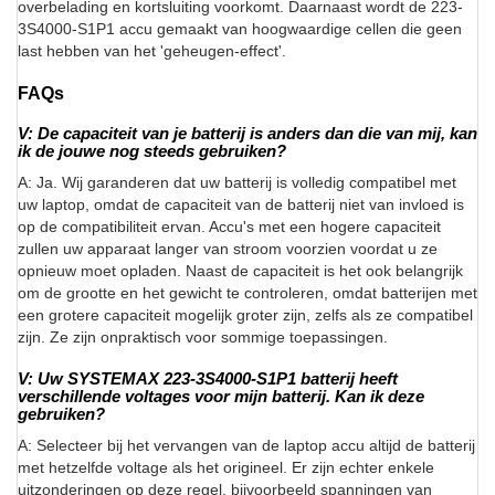
overbelading en kortsluiting voorkomt. Daarnaast wordt de 223-
3S4000-S1P1 accu gemaakt van hoogwaardige cellen die geen
last hebben van het 'geheugen-effect'.
FAQs
V: De capaciteit van je batterij is anders dan die van mij, kan
ik de jouwe nog steeds gebruiken?
A: Ja. Wij garanderen dat uw batterij is volledig compatibel met
uw laptop, omdat de capaciteit van de batterij niet van invloed is
op de compatibiliteit ervan. Accu's met een hogere capaciteit
zullen uw apparaat langer van stroom voorzien voordat u ze
opnieuw moet opladen. Naast de capaciteit is het ook belangrijk
om de grootte en het gewicht te controleren, omdat batterijen met
een grotere capaciteit mogelijk groter zijn, zelfs als ze compatibel
zijn. Ze zijn onpraktisch voor sommige toepassingen.
V: Uw SYSTEMAX 223-3S4000-S1P1 batterij heeft
verschillende voltages voor mijn batterij. Kan ik deze
gebruiken?
A: Selecteer bij het vervangen van de laptop accu altijd de batterij
met hetzelfde voltage als het origineel. Er zijn echter enkele
uitzonderingen op deze regel, bijvoorbeeld spanningen van