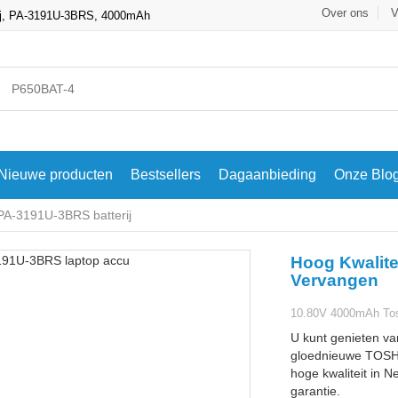
Over ons
V
ij, PA-3191U-3BRS, 4000mAh
Nieuwe producten
Bestsellers
Dagaanbieding
Onze Blo
A-3191U-3BRS batterij
Hoog Kwalite
Vervangen
10.80V 4000mAh Tos
U kunt genieten va
gloednieuwe TOSH
hoge kwaliteit in N
garantie.