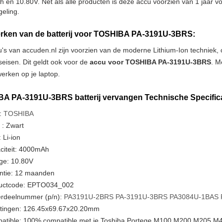
en 10.80V. Net als alle producten is deze accu voorzien van 1 jaar vol
geling.
ken van de batterij voor TOSHIBA PA-3191U-3BRS:
u's van accuden.nl zijn voorzien van de moderne Lithium-Ion techniek
tseisen. Dit geldt ook voor de
accu voor TOSHIBA PA-3191U-3BRS
. M
erken op je laptop.
A PA-3191U-3BRS batterij vervangen Technische Specifica
:
TOSHIBA
 : Zwart
 Li-ion
citeit: 4000mAh
ge: 10.80V
ntie: 12 maanden
uctcode: EPTO034_002
rdeelnummer (p/n):
PA3191U-2BRS
PA-3191U-3BRS
PA3084U-1BAS
tingen: 126.45x69.67x20.20mm
atible: 100% compatible met je Toshiba Portege M100 M200 M205 M40