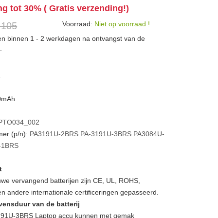
ng tot 30% ( Gratis verzending!)
Voorraad:
Niet op voorraad !
 105
den binnen 1 - 2 werkdagen na ontvangst van de
.
A
00mAh
PTO034_002
er (p/n):
PA3191U-2BRS
PA-3191U-3BRS
PA3084U-
-1BRS
t
we vervangend batterijen zijn CE, UL, ROHS,
 andere internationale certificeringen gepasseerd.
vensduur van de batterij
91U-3BRS Laptop accu kunnen met gemak