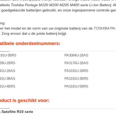
liteits
Toshiba Portege M100 M200 M205 M400 serie Li-Ion Batterij
. A
goedgekeurde batterijen gebruikt, en onze ingespannene controle gar
ng:
er het model en de vorm van uw originele batterij van de
TOSHIBA PA
Zorg ervoor dat u de juiste batterij krijgt.
tibele onderdeelnummers:
191U-3BRS
PA3084U-1BAS
28U-1BRS
PA3176U-1BAS
91U-1BAS
PA3191U-1BRS
91U-3BAS
PA3191U-3BRS
91U-4BRS
PA3191U-5BRS
oduct is geschikt voor:
 Satellite R10 serie