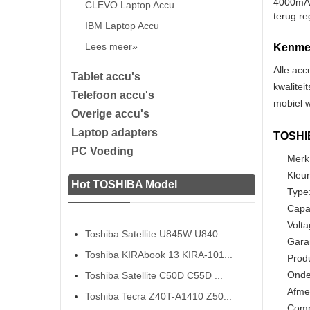
4000mAh 
CLEVO Laptop Accu
terug re
IBM Laptop Accu
Lees meer»
Kenmer
Alle acc
Tablet accu's
kwalitei
Telefoon accu's
mobiel w
Overige accu's
Laptop adapters
TOSHIB
PC Voeding
Merk
Kleur
Hot TOSHIBA Model
Type:
Capa
Volta
Toshiba Satellite U845W U840...
Gara
Toshiba KIRAbook 13 KIRA-101...
Prod
Onde
Toshiba Satellite C50D C55D ...
Afme
Toshiba Tecra Z40T-A1410 Z50...
Comp