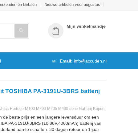
erzenden en Betalen
Nieuwe artikelen voor augustus
Mijn winkelmandje
g
Email:
info@accuden.nl
it TOSHIBA PA-3191U-3BRS batterij
hiba Portege M100 M200 M205 M400 serie Batterij Kopen
n de beste prijs en een langere levensduur om een
IBA PA-3191U-3BRS (10.80V,4000mAh) batterij van
ederland aan te schaffen. 30 dagen retour en 1 jaar