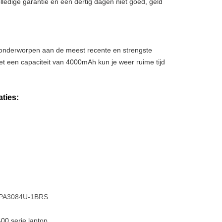
ledige garantie en een dertig dagen niet goed, geld
, onderworpen aan de meest recente en strengste
et een capaciteit van 4000mAh kun je weer ruime tijd
ties:
PA3084U-1BRS
0 serie laptop.