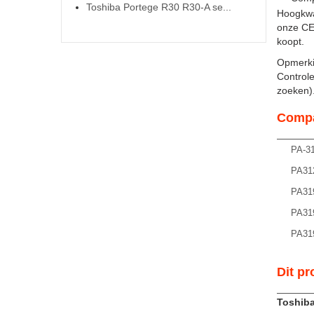
Toshiba Portege R30 R30-A se...
Hoogkwa
onze CE 
koopt.
Opmerki
Controle
zoeken). 
Compa
PA-3
PA31
PA31
PA31
PA31
Dit pr
Toshiba