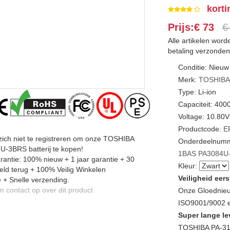
korti
Prijs:€ 73
€
Alle artikelen wor
betaling verzonden
Conditie: Nieuw
Merk:
TOSHIB
Type: Li-ion
Capaciteit: 40
Voltage: 10.80V
Productcode:
E
zich niet te registreren om onze TOSHIBA
Onderdeelnumm
U-3BRS batterij te kopen!
1BAS
PA3084U
antie: 100% nieuw + 1 jaar garantie + 30
Kleur:
ld terug + 100% Veilig Winkelen
Veiligheid eers
 + Snelle verzending.
contact op over dit product
Onze Gloednieu
ISO9001/9002 en
Super lange le
TOSHIBA PA-31