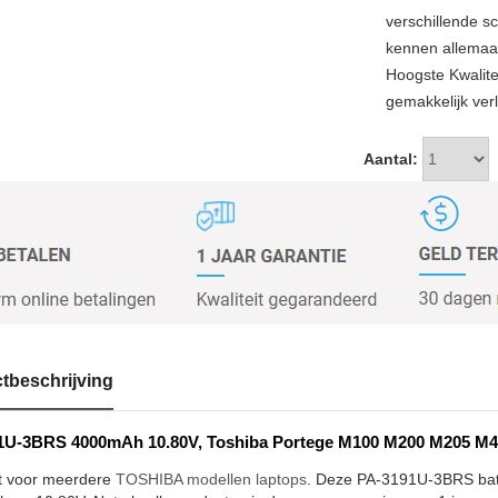
verschillende sc
kennen allemaal
Hoogste Kwalit
gemakkelijk verl
Aantal:
tbeschrijving
U-3BRS 4000mAh 10.80V, Toshiba Portege M100 M200 M205 M400
t voor meerdere
TOSHIBA modellen laptops
. Deze PA-3191U-3BRS batte