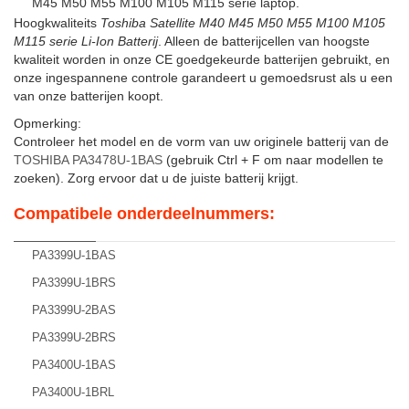
M45 M50 M55 M100 M105 M115 serie laptop.
Hoogkwaliteits
Toshiba Satellite M40 M45 M50 M55 M100 M105
M115 serie Li-Ion Batterij
. Alleen de batterijcellen van hoogste
kwaliteit worden in onze CE goedgekeurde batterijen gebruikt, en
onze ingespannene controle garandeert u gemoedsrust als u een
van onze batterijen koopt.
Opmerking:
Controleer het model en de vorm van uw originele batterij van de
TOSHIBA PA3478U-1BAS
(gebruik Ctrl + F om naar modellen te
zoeken). Zorg ervoor dat u de juiste batterij krijgt.
Compatibele onderdeelnummers:
PA3399U-1BAS
PA3399U-1BRS
PA3399U-2BAS
PA3399U-2BRS
PA3400U-1BAS
PA3400U-1BRL