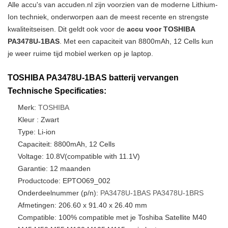
Alle accu's van accuden.nl zijn voorzien van de moderne Lithium-
Ion techniek, onderworpen aan de meest recente en strengste
kwaliteitseisen. Dit geldt ook voor de
accu voor TOSHIBA
PA3478U-1BAS
. Met een capaciteit van 8800mAh, 12 Cells kun
je weer ruime tijd mobiel werken op je laptop.
TOSHIBA PA3478U-1BAS batterij vervangen
Technische Specificaties:
Merk:
TOSHIBA
Kleur : Zwart
Type: Li-ion
Capaciteit: 8800mAh, 12 Cells
Voltage: 10.8V(compatible with 11.1V)
Garantie: 12 maanden
Productcode: EPTO069_002
Onderdeelnummer (p/n):
PA3478U-1BAS
PA3478U-1BRS
Afmetingen: 206.60 x 91.40 x 26.40 mm
Compatible: 100% compatible met je Toshiba Satellite M40