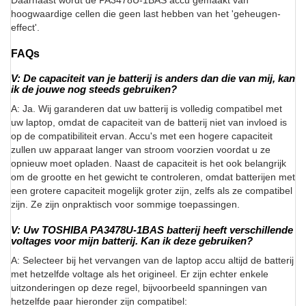
Daarnaast wordt de PA3478U-1BAS accu gemaakt van
hoogwaardige cellen die geen last hebben van het 'geheugen-
effect'.
FAQs
V: De capaciteit van je batterij is anders dan die van mij, kan
ik de jouwe nog steeds gebruiken?
A: Ja. Wij garanderen dat uw batterij is volledig compatibel met
uw laptop, omdat de capaciteit van de batterij niet van invloed is
op de compatibiliteit ervan. Accu's met een hogere capaciteit
zullen uw apparaat langer van stroom voorzien voordat u ze
opnieuw moet opladen. Naast de capaciteit is het ook belangrijk
om de grootte en het gewicht te controleren, omdat batterijen met
een grotere capaciteit mogelijk groter zijn, zelfs als ze compatibel
zijn. Ze zijn onpraktisch voor sommige toepassingen.
V: Uw TOSHIBA PA3478U-1BAS batterij heeft verschillende
voltages voor mijn batterij. Kan ik deze gebruiken?
A: Selecteer bij het vervangen van de laptop accu altijd de batterij
met hetzelfde voltage als het origineel. Er zijn echter enkele
uitzonderingen op deze regel, bijvoorbeeld spanningen van
hetzelfde paar hieronder zijn compatibel: