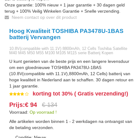
Onze garantie: 100% nieuw + 1 jaar garantie + 30 dagen geld
terug + 100% Veilig Winkelen Garantie + Snelle verzending.
Neem contact op over dit product
Hoog Kwaliteit TOSHIBA PA3478U-1BAS
batterij Vervangen
10.8V(compatible with 11.1V) 8800mAh, 12 Cells Toshiba Satellite
M40 M45 M50 M55 M100 M105 M115 serie Batterij Kopen
U kunt genieten van de beste prijs en een langere levensduur
om een gloednieuwe TOSHIBA PA3478U-1BAS
(10.8V(compatible with 11.1V),8800mAh, 12 Cells) batterij van
hoge kwaliteit in Nederland aan te schaffen. 30 dagen retour en
1 jaar garantie.
korting tot 30% ( Gratis verzending!)
Prijs:€ 94
€ 134
Voorraad:
Op voorraad !
Alle artikelen worden binnen 1 - 2 werkdagen na ontvangst van
de betaling verzonden.
Conditie: Nieuw