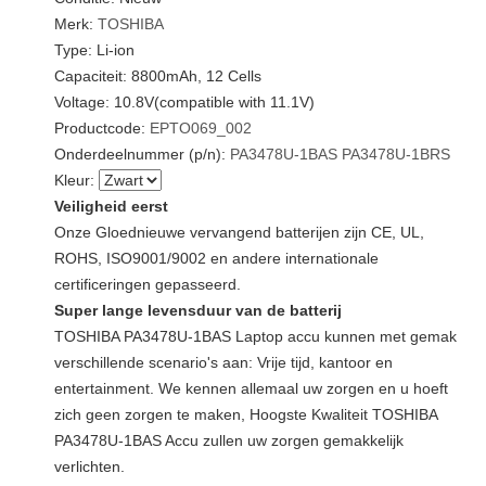
Merk:
TOSHIBA
Type: Li-ion
Capaciteit: 8800mAh, 12 Cells
Voltage: 10.8V(compatible with 11.1V)
Productcode:
EPTO069_002
Onderdeelnummer (p/n):
PA3478U-1BAS
PA3478U-1BRS
Kleur:
Veiligheid eerst
Onze Gloednieuwe vervangend batterijen zijn CE, UL,
ROHS, ISO9001/9002 en andere internationale
certificeringen gepasseerd.
Super lange levensduur van de batterij
TOSHIBA PA3478U-1BAS Laptop accu kunnen met gemak
verschillende scenario's aan: Vrije tijd, kantoor en
entertainment. We kennen allemaal uw zorgen en u hoeft
zich geen zorgen te maken, Hoogste Kwaliteit TOSHIBA
PA3478U-1BAS Accu zullen uw zorgen gemakkelijk
verlichten.