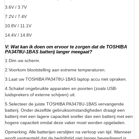
3.6V / 3.7V
7.2V / 7.4V
10.8V / 11.1V
14.4V / 14.8V
V: Wat kan ik doen om ervoor te zorgen dat de TOSHIBA
PA3478U-1BAS batterij langer meegaat?
1.Dim uw scherm.
2.Voorkom blootstelling aan extreme temperaturen.
3.Laat uw TOSHIBA PA3478U-1BAS laptop accu niet opraken.
4.Schakel ongebruikte apparaten en poorten (zoals USB-
luidsprekers of externe schijven) uit.
5.Selecteer de juiste TOSHIBA PA3478U-1BAS vervangende
batterij. Onder dezelfde gebruiksomstandigheden draagt een
batterij met een lagere capaciteit sneller dan een batterij met een
hogere capaciteit omdat deze vaker moet worden opgeladen.
Opmerking: Alle batterijen verslijten na verloop van tijd. Wanneer
wordt vastgesteld dat de bedrijfstijd niet langer bevredigend is,