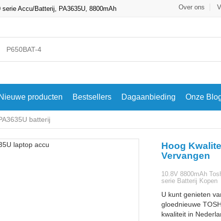
Over ons
V
 serie Accu/Batterij, PA3635U, 8800mAh
Nieuwe producten
Bestsellers
Dagaanbieding
Onze Blo
A3635U batterij
Hoog Kwalite
Vervangen
10.8V 8800mAh Tosh
serie Batterij Kopen
U kunt genieten va
gloednieuwe TOSHI
kwaliteit in Nederl