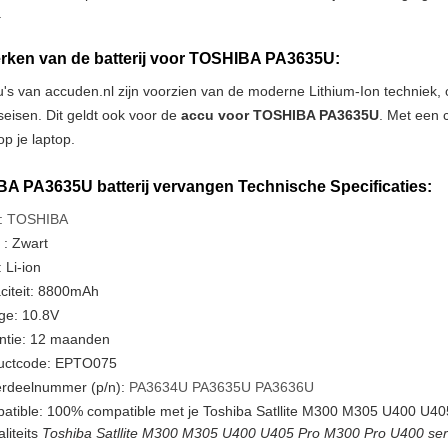
.
ken van de batterij voor TOSHIBA PA3635U:
u's van accuden.nl zijn voorzien van de moderne Lithium-Ion techniek
tseisen. Dit geldt ook voor de
accu voor TOSHIBA PA3635U
. Met een 
p je laptop.
A PA3635U batterij vervangen Technische Specificaties:
:
TOSHIBA
 : Zwart
 Li-ion
citeit: 8800mAh
ge: 10.8V
ntie: 12 maanden
uctcode: EPTO075
rdeelnummer (p/n):
PA3634U
PA3635U
PA3636U
atible: 100% compatible met je Toshiba Satllite M300 M305 U400 U40
liteits
Toshiba Satllite M300 M305 U400 U405 Pro M300 Pro U400 serie 