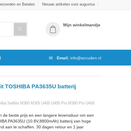
erzenden en Betalen
Nieuwe artikelen voor augustus
Mijn winkelmandje
g
Email:
info@accuden.nl
it TOSHIBA PA3635U batterij
iba Satllite M300 M305 U400 U405 Pro M300 Pro U400
n de beste prijs en een langere levensduur om een
BA PA3635U (10.8V,8800mAh) batterij van hoge
and aan te schaffen. 30 dagen retour en 1 jaar