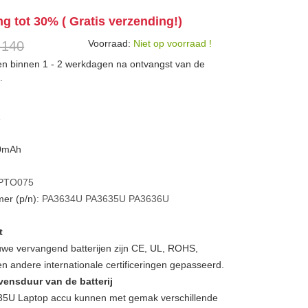
ng tot 30% ( Gratis verzending!)
Voorraad:
Niet op voorraad !
 140
den binnen 1 - 2 werkdagen na ontvangst van de
.
A
00mAh
PTO075
er (p/n):
PA3634U
PA3635U
PA3636U
t
we vervangend batterijen zijn CE, UL, ROHS,
 andere internationale certificeringen gepasseerd.
vensduur van de batterij
5U Laptop accu kunnen met gemak verschillende