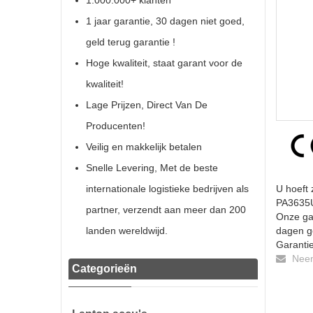
1.000.000+ klanten
1 jaar garantie, 30 dagen niet goed,
geld terug garantie !
Hoge kwaliteit, staat garant voor de
kwaliteit!
Lage Prijzen, Direct Van De
Producenten!
Veilig en makkelijk betalen
Snelle Levering, Met de beste
internationale logistieke bedrijven als
U hoeft 
PA3635U 
partner, verzendt aan meer dan 200
Onze gar
landen wereldwijd.
dagen ge
Garantie
Neem 
Categorieën