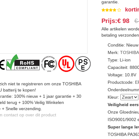
garantie.
korti
Prijs:€ 98
€
Alle artikelen wor
betaling verzonden
Conditie: Nieuw
Merk:
TOSHIB
Type: Li-ion
Capaciteit: 88
Voltage: 10.8V
Productcode:
E
zich niet te registreren om onze TOSHIBA
Onderdeelnumm
batterij te kopen!
antie: 100% nieuw + 1 jaar garantie + 30
Kleur:
ld terug + 100% Veilig Winkelen
Veiligheid eers
 + Snelle verzending.
Onze Gloednieu
contact op over dit product
ISO9001/9002 en
Super lange le
TOSHIBA PA363