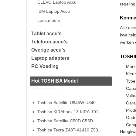
CLEVO Laptop Accu
regeling
IBM Laptop Accu
Kenmer
Lees meer»
Alle acc
Tablet accu's
kwalitei
Telefoon accu's
werken o
Overige accu's
TOSHIB
Laptop adapters
PC Voeding
Merk
Kleur
Hot TOSHIBA Model
Type:
Capa
Volta
Toshiba Satellite U845W U840...
Gara
Prod
Toshiba KIRAbook 13 KIRA-101...
Onde
Toshiba Satellite C50D C55D ...
Comp
Toshiba Tecra Z40T-A1410 Z50...
Hoogkwa