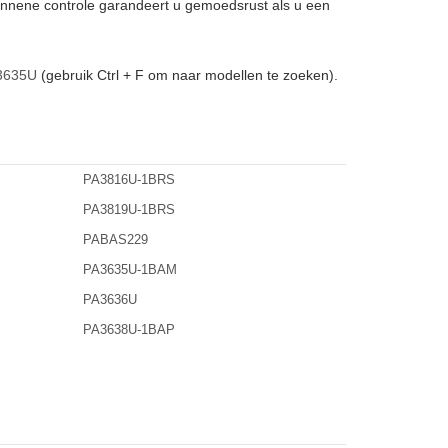
annene controle garandeert u gemoedsrust als u een
3635U
(gebruik Ctrl + F om naar modellen te zoeken).
PA3816U-1BRS
PA3819U-1BRS
PABAS229
PA3635U-1BAM
PA3636U
PA3638U-1BAP