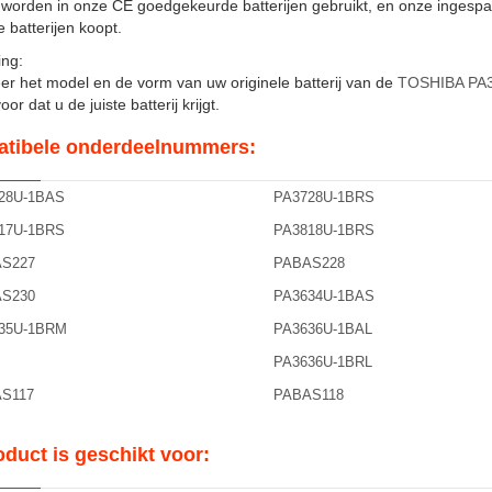
t worden in onze CE goedgekeurde batterijen gebruikt, en onze ingesp
 batterijen koopt.
ng:
er het model en de vorm van uw originele batterij van de
TOSHIBA PA
or dat u de juiste batterij krijgt.
tibele onderdeelnummers:
28U-1BAS
PA3728U-1BRS
17U-1BRS
PA3818U-1BRS
S227
PABAS228
S230
PA3634U-1BAS
35U-1BRM
PA3636U-1BAL
PA3636U-1BRL
S117
PABAS118
oduct is geschikt voor: