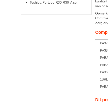
kwalitei
Toshiba Portege R30 R30-A se...
van onze
Opmerki
Controle
Zorg ervo
Compa
PA37
PA38
PABA
PABA
PA36
1BRL
PABA
Dit pr