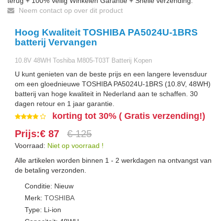
terug + 100% Veilig Winkelen Garantie + Snelle verzending.
Neem contact op over dit product
Hoog Kwaliteit TOSHIBA PA5024U-1BRS
batterij Vervangen
10.8V 48WH Toshiba M805-T03T Batterij Kopen
U kunt genieten van de beste prijs en een langere levensduur
om een gloednieuwe TOSHIBA PA5024U-1BRS (10.8V, 48WH)
batterij van hoge kwaliteit in Nederland aan te schaffen. 30
dagen retour en 1 jaar garantie.
korting tot 30% ( Gratis verzending!)
Prijs:€ 87
€ 125
Voorraad:
Niet op voorraad !
Alle artikelen worden binnen 1 - 2 werkdagen na ontvangst van
de betaling verzonden.
Conditie: Nieuw
Merk:
TOSHIBA
Type: Li-ion