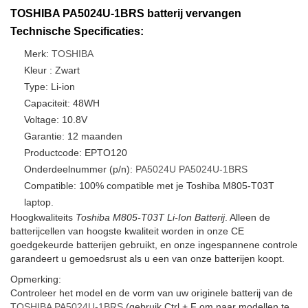
TOSHIBA PA5024U-1BRS batterij vervangen
Technische Specificaties:
Merk:
TOSHIBA
Kleur : Zwart
Type: Li-ion
Capaciteit: 48WH
Voltage: 10.8V
Garantie: 12 maanden
Productcode: EPTO120
Onderdeelnummer (p/n):
PA5024U
PA5024U-1BRS
Compatible: 100% compatible met je Toshiba M805-T03T
laptop.
Hoogkwaliteits
Toshiba M805-T03T Li-Ion Batterij
. Alleen de
batterijcellen van hoogste kwaliteit worden in onze CE
goedgekeurde batterijen gebruikt, en onze ingespannene controle
garandeert u gemoedsrust als u een van onze batterijen koopt.
Opmerking:
Controleer het model en de vorm van uw originele batterij van de
TOSHIBA PA5024U-1BRS
(gebruik Ctrl + F om naar modellen te