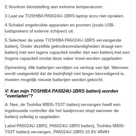
2.Voorkom blootstelling aan extreme temperaturen.
3.Laat uw TOSHIBA PA5024U-1BRS laptop accu niet opraken.
4.Schakel ongebruikte apparaten en poorten (zoals USB-
luidsprekers of externe schijven) uit.
5.Selecteer de juiste TOSHIBA PA5024U-1BRS vervangende
batterij. Onder dezelfde gebruiksomstandigheden draagt een
batterij met een lagere capaciteit sneller dan een batterij met een
hogere capaciteit omdat deze vaker moet worden opgeladen.
Opmerking: Alle batterijen verslijten na verloop van tijd. Wanneer
wordt vastgesteld dat de bedrijfstijd niet langer bevredigend is,
moeten mogelijk nieuwe batterijen worden gekocht.
V: Kan mijn TOSHIBA PA5024U-1BRS batterij worden
"overladen"?
A: Nee, de Toshiba M805-T03T batterij vervangen heeft een
ingebouwde controller die het laadproces stopt wanneer de
batterij volledig is opgeladen.
Label:PA5024U-1BRS, PA5024U-1BRS batterij, Toshiba M805-
T03T batterij vervangen, PA5024U-1BRS 10.8V 48WH