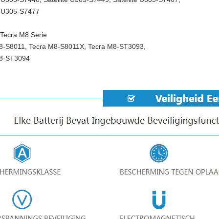
te U305-S7477
 Tecra M8 Serie
8-S8011, Tecra M8-S8011X, Tecra M8-ST3093,
8-ST3094