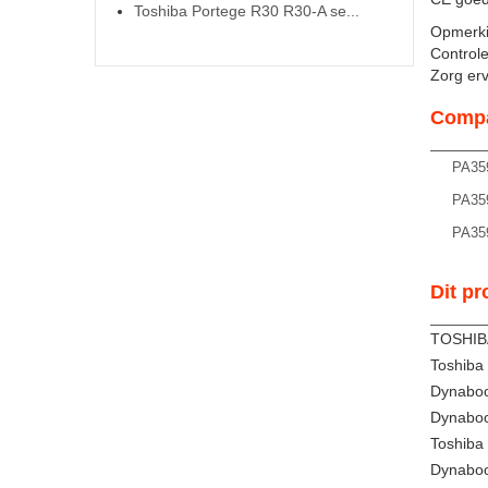
Toshiba Portege R30 R30-A se...
Opmerki
Controle
Zorg ervo
Compa
PA35
PA35
PA35
Dit pr
TOSHIB
Toshiba
Dynaboo
Dynaboo
Toshiba
Dynaboo