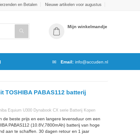
erzenden en Betalen
Nieuwe artikelen voor augustus
Mijn winkelmandje
g
Email:
info@accuden.nl
it TOSHIBA PABAS112 batterij
iba Equium U300 Dynabook CX serie Batterij Kopen
n de beste prijs en een langere levensduur om een
BA PABAS112 (10.8V,7800mAh) batterij van hoge
and aan te schaffen. 30 dagen retour en 1 jaar