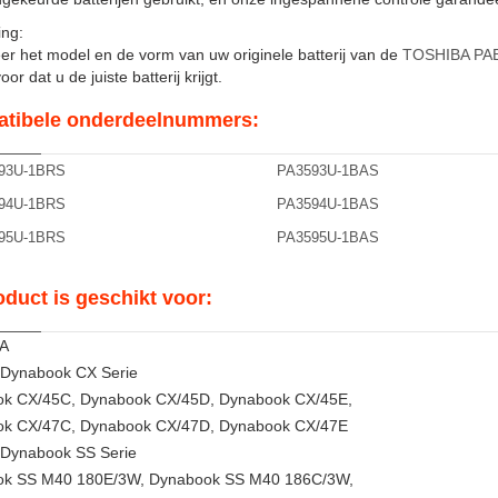
ng:
er het model en de vorm van uw originele batterij van de
TOSHIBA PA
or dat u de juiste batterij krijgt.
tibele onderdeelnummers:
93U-1BRS
PA3593U-1BAS
94U-1BRS
PA3594U-1BAS
95U-1BRS
PA3595U-1BAS
oduct is geschikt voor:
A
 Dynabook CX Serie
k CX/45C, Dynabook CX/45D, Dynabook CX/45E,
k CX/47C, Dynabook CX/47D, Dynabook CX/47E
 Dynabook SS Serie
k SS M40 180E/3W, Dynabook SS M40 186C/3W,