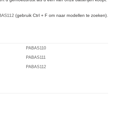
BAS112
(gebruik Ctrl + F om naar modellen te zoeken).
PABAS110
PABAS111
PABAS112