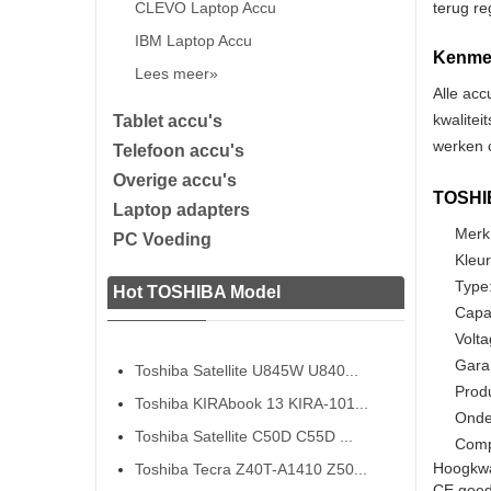
CLEVO Laptop Accu
terug re
IBM Laptop Accu
Kenmer
Lees meer»
Alle acc
kwalitei
Tablet accu's
werken o
Telefoon accu's
Overige accu's
TOSHIB
Laptop adapters
Merk
PC Voeding
Kleur
Type:
Hot TOSHIBA Model
Capa
Volta
Gara
Toshiba Satellite U845W U840...
Prod
Toshiba KIRAbook 13 KIRA-101...
Onde
Toshiba Satellite C50D C55D ...
Comp
Hoogkwa
Toshiba Tecra Z40T-A1410 Z50...
CE goedg