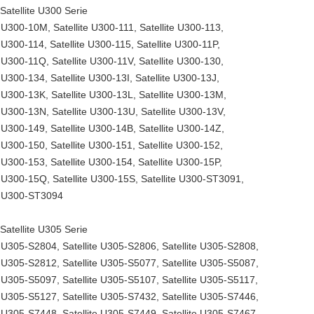
Satellite U300 Serie
e U300-10M, Satellite U300-111, Satellite U300-113,
e U300-114, Satellite U300-115, Satellite U300-11P,
e U300-11Q, Satellite U300-11V, Satellite U300-130,
e U300-134, Satellite U300-13I, Satellite U300-13J,
e U300-13K, Satellite U300-13L, Satellite U300-13M,
e U300-13N, Satellite U300-13U, Satellite U300-13V,
e U300-149, Satellite U300-14B, Satellite U300-14Z,
e U300-150, Satellite U300-151, Satellite U300-152,
e U300-153, Satellite U300-154, Satellite U300-15P,
e U300-15Q, Satellite U300-15S, Satellite U300-ST3091,
te U300-ST3094
Satellite U305 Serie
e U305-S2804, Satellite U305-S2806, Satellite U305-S2808,
e U305-S2812, Satellite U305-S5077, Satellite U305-S5087,
e U305-S5097, Satellite U305-S5107, Satellite U305-S5117,
e U305-S5127, Satellite U305-S7432, Satellite U305-S7446,
e U305-S7448, Satellite U305-S7449, Satellite U305-S7467,