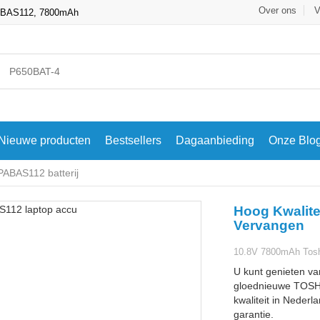
Over ons
V
PABAS112, 7800mAh
Nieuwe producten
Bestsellers
Dagaanbieding
Onze Blo
ABAS112 batterij
Hoog Kwalite
Vervangen
10.8V 7800mAh Tosh
U kunt genieten va
gloednieuwe TOSHI
kwaliteit in Nederl
garantie.