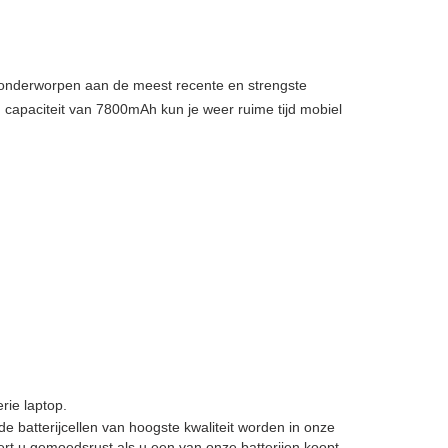
, onderworpen aan de meest recente en strengste
 capaciteit van 7800mAh kun je weer ruime tijd mobiel
ie laptop.
 de batterijcellen van hoogste kwaliteit worden in onze
t u gemoedsrust als u een van onze batterijen koopt.