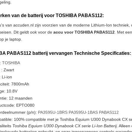
geling.
ken van de batterij voor TOSHIBA PABAS112:
u's van accuden.nl zijn voorzien van de moderne Lithium-Ion techniek
tseisen. Dit geldt ook voor de
accu voor TOSHIBA PABAS112
. Met een
p je laptop.
A PABAS112 batterij vervangen Technische Specificaties:
:
TOSHIBA
 : Zwart
 Li-ion
citeit: 7800mAh
ge: 10.8V
ntie: 12 maanden
uctcode: EPTO080
rdeelnummer (p/n):
PA3595U-1BRS
PA3595U-1BAS
PABAS112
atible: 100% compatible met je Toshiba Equium U300 Dynabook CX ser
liteits
Toshiba Equium U300 Dynabook CX serie Li-Ion Batterij
. Alleen
ekeurde batterijen gebruikt, en onze ingespannene controle garandeer