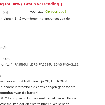
ng tot 30% ( Gratis verzending!)
Voorraad:
Op voorraad !
 128
den binnen 1 - 2 werkdagen na ontvangst van de
.
A
00mAh
PTO080
er (p/n):
PA3595U-1BRS
PA3595U-1BAS
PABAS112
t
we vervangend batterijen zijn CE, UL, ROHS,
 andere internationale certificeringen gepasseerd.
vensduur van de batterij
112 Laptop accu kunnen met gemak verschillende
Vrije tijd, kantoor en entertainment. We kennen