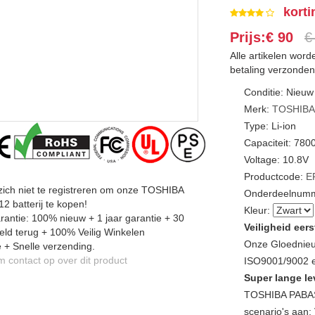
korti
Prijs:€ 90
€
Alle artikelen wor
betaling verzonden
Conditie: Nieuw
Merk:
TOSHIB
Type: Li-ion
Capaciteit: 78
Voltage: 10.8V
Productcode:
E
zich niet te registreren om onze TOSHIBA
Onderdeelnumm
 batterij te kopen!
Kleur:
antie: 100% nieuw + 1 jaar garantie + 30
Veiligheid eers
ld terug + 100% Veilig Winkelen
Onze Gloednieu
 + Snelle verzending.
contact op over dit product
ISO9001/9002 en
Super lange le
TOSHIBA PABAS
scenario's aan: 