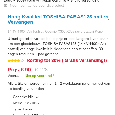
terug + 100% Veilig Winkelen Garantie + Snelle verzending.
Neem contact op over dit product
Hoog Kwaliteit TOSHIBA PABAS123 batterij
Vervangen
14.4V 4400mAh Toshiba Qosmio X300 X305 serie Batterij Kopen
U kunt genieten van de beste prijs en een langere levensduur
om een gloednieuwe TOSHIBA PABAS123 (14.4V,4400mAh)
batterij van hoge kwaliteit in Nederland aan te schaffen. 30
dagen retour en 1 jaar garantie.
korting tot 30% ( Gratis verzending!)
Prijs:€ 90
€ 128
Voorraad:
Niet op voorraad !
Alle artikelen worden binnen 1 - 2 werkdagen na ontvangst van
de betaling verzonden.
Conditie: Nieuw
Merk:
TOSHIBA
Type: Li-ion