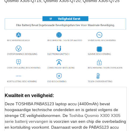
Qosmio X305-Q715, Qosmio X305-Q720, Qosmio X305-Q725
Kwaliteit en veiligheid:
Deze TOSHIBA PABAS123 laptop accu (4400mAh) bevat
hoogwaardige technische onderdelen en is getest volgens de
strenge CE veiligheidsnormen. De
Toshiba Qosmio X300 X305
serie batterij vervangen
is voorzien van een chip die overbelading
en kortsluiting voorkomt. Daarnaast wordt de PABAS123 accu