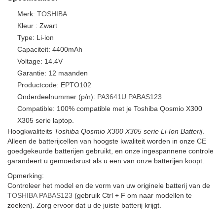
Merk:
TOSHIBA
Kleur : Zwart
Type: Li-ion
Capaciteit: 4400mAh
Voltage: 14.4V
Garantie: 12 maanden
Productcode: EPTO102
Onderdeelnummer (p/n):
PA3641U
PABAS123
Compatible: 100% compatible met je Toshiba Qosmio X300
X305 serie laptop.
Hoogkwaliteits
Toshiba Qosmio X300 X305 serie Li-Ion Batterij
.
Alleen de batterijcellen van hoogste kwaliteit worden in onze CE
goedgekeurde batterijen gebruikt, en onze ingespannene controle
garandeert u gemoedsrust als u een van onze batterijen koopt.
Opmerking:
Controleer het model en de vorm van uw originele batterij van de
TOSHIBA PABAS123
(gebruik Ctrl + F om naar modellen te
zoeken). Zorg ervoor dat u de juiste batterij krijgt.