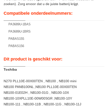
zoeken). Zorg ervoor dat u de juiste batterij krijgt.
Compatibele onderdeelnummers:
PA3689U-1BAS
PA3689U-1BRS
PABAS155
PABAS156
Dit product is geschikt voor:
Toshiba
N270 PLL10E-00X00TEN , NB100 , NB100 mini
NB100 PANB100NL ,NB100 PLL10E-00X00TEN
NB100-01E02H , NB100-01G , NB100-10X
NB100-10XPLL10E-00W00SGR ,NB100-10Y
NB100-111 , NB100-11B , NB100-11G , NB100-11J