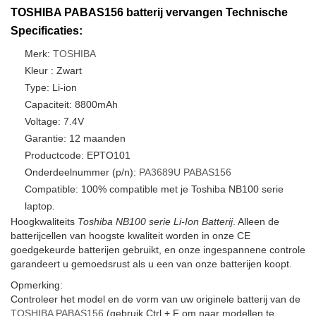
TOSHIBA PABAS156 batterij vervangen Technische
Specificaties:
Merk:
TOSHIBA
Kleur : Zwart
Type: Li-ion
Capaciteit: 8800mAh
Voltage: 7.4V
Garantie: 12 maanden
Productcode: EPTO101
Onderdeelnummer (p/n):
PA3689U
PABAS156
Compatible: 100% compatible met je Toshiba NB100 serie
laptop.
Hoogkwaliteits
Toshiba NB100 serie Li-Ion Batterij
. Alleen de
batterijcellen van hoogste kwaliteit worden in onze CE
goedgekeurde batterijen gebruikt, en onze ingespannene controle
garandeert u gemoedsrust als u een van onze batterijen koopt.
Opmerking:
Controleer het model en de vorm van uw originele batterij van de
TOSHIBA PABAS156
(gebruik Ctrl + F om naar modellen te