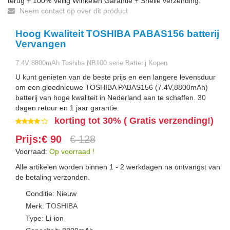
terug + 100% Veilig Winkelen Garantie + Snelle verzending.
Neem contact op over dit product
Hoog Kwaliteit TOSHIBA PABAS156 batterij
Vervangen
7.4V 8800mAh Toshiba NB100 serie Batterij Kopen
U kunt genieten van de beste prijs en een langere levensduur
om een gloednieuwe TOSHIBA PABAS156 (7.4V,8800mAh)
batterij van hoge kwaliteit in Nederland aan te schaffen. 30
dagen retour en 1 jaar garantie.
korting tot 30% ( Gratis verzending!)
Prijs:€ 90
€ 128
Voorraad:
Op voorraad !
Alle artikelen worden binnen 1 - 2 werkdagen na ontvangst van
de betaling verzonden.
Conditie: Nieuw
Merk:
TOSHIBA
Type: Li-ion