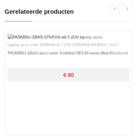
Gerelateerde producten
Laptop accu voor 8800mAh 7.2V TOSHIBA PA3689U
Laptop accu voor 37WH/4cell 7.20V TOSHIBA PA3689U-1BAS
PA3689U accu voor Toshiba NB100 8.9 Mini notebook
PA3689U-1BAS accu voor Toshiba NB100 serie Mini Notebook
€ 92
€ 80