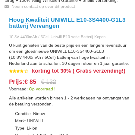
terug + 100% Veilig Winkelen Garantie + Snelle verzending.
Neem contact op over dit product
Hoog Kwaliteit UNIWILL E10-3S4400-G1L3
batterij Vervangen
10.8V 4400mAh / 6Cell Uniwill E10 serie Batterij Kopen
U kunt genieten van de beste prijs en een langere levensduur
om een gloednieuwe UNIWILL E10-3S4400-G1L3
(10.8V,4400mAh / 6Cell) batterij van hoge kwaliteit in
Nederland aan te schaffen. 30 dagen retour en 1 jaar garantie.
korting tot 30% ( Gratis verzending!)
Prijs:€ 85
€ 122
Voorraad:
Op voorraad !
Alle artikelen worden binnen 1 - 2 werkdagen na ontvangst van
de betaling verzonden.
Conditie: Nieuw
Merk:
UNIWILL
Type: Li-ion