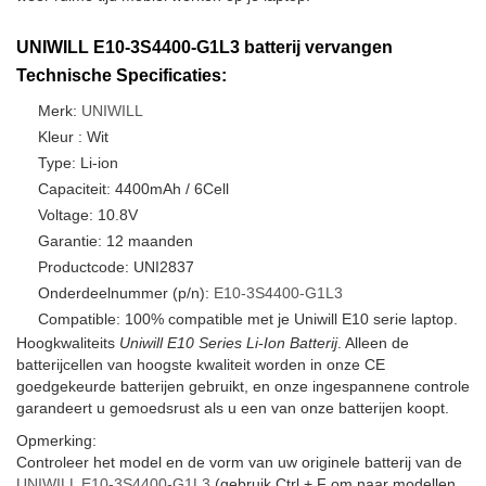
UNIWILL E10-3S4400-G1L3 batterij vervangen
Technische Specificaties:
Merk:
UNIWILL
Kleur : Wit
Type: Li-ion
Capaciteit: 4400mAh / 6Cell
Voltage: 10.8V
Garantie: 12 maanden
Productcode: UNI2837
Onderdeelnummer (p/n):
E10-3S4400-G1L3
Compatible: 100% compatible met je Uniwill E10 serie laptop.
Hoogkwaliteits
Uniwill E10 Series Li-Ion Batterij
. Alleen de
batterijcellen van hoogste kwaliteit worden in onze CE
goedgekeurde batterijen gebruikt, en onze ingespannene controle
garandeert u gemoedsrust als u een van onze batterijen koopt.
Opmerking:
Controleer het model en de vorm van uw originele batterij van de
UNIWILL E10-3S4400-G1L3
(gebruik Ctrl + F om naar modellen