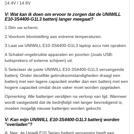
14.4V / 14.8V
V: Wat kan ik doen om ervoor te zorgen dat de UNIWILL
E10-3S4400-G1L3 batterij langer meegaat?
1.Dim uw scherm.
2.Voorkom blootstelling aan extreme temperaturen.
3.Laat uw UNIWILL E10-3S4400-G1L3 laptop accu niet opraken.
4.Schakel ongebruikte apparaten en poorten (zoals USB-
luidsprekers of externe schijven) uit.
5.Selecteer de juiste UNIWILL E10-3S4400-G1L3 vervangende
batterij. Onder dezelfde gebruiksomstandigheden draagt een
batterij met een lagere capaciteit sneller dan een batterij met een
hogere capaciteit omdat deze vaker moet worden opgeladen.
Opmerking: Alle batterijen verslijten na verloop van tijd. Wanneer
wordt vastgesteld dat de bedrijfstijd niet langer bevredigend is,
moeten mogelijk nieuwe batterijen worden gekocht.
V: Kan mijn UNIWILL E10-3S4400-G1L3 batterij worden
"overladen"?
A: Nee, de Uniwill E10 Series batterij vervangen heeft een