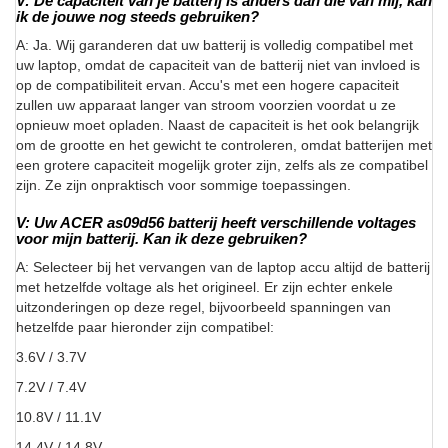
V: De capaciteit van je batterij is anders dan die van mij, kan
ik de jouwe nog steeds gebruiken?
A: Ja. Wij garanderen dat uw batterij is volledig compatibel met
uw laptop, omdat de capaciteit van de batterij niet van invloed is
op de compatibiliteit ervan. Accu's met een hogere capaciteit
zullen uw apparaat langer van stroom voorzien voordat u ze
opnieuw moet opladen. Naast de capaciteit is het ook belangrijk
om de grootte en het gewicht te controleren, omdat batterijen met
een grotere capaciteit mogelijk groter zijn, zelfs als ze compatibel
zijn. Ze zijn onpraktisch voor sommige toepassingen.
V: Uw ACER as09d56 batterij heeft verschillende voltages
voor mijn batterij. Kan ik deze gebruiken?
A: Selecteer bij het vervangen van de laptop accu altijd de batterij
met hetzelfde voltage als het origineel. Er zijn echter enkele
uitzonderingen op deze regel, bijvoorbeeld spanningen van
hetzelfde paar hieronder zijn compatibel:
3.6V / 3.7V
7.2V / 7.4V
10.8V / 11.1V
14.4V / 14.8V