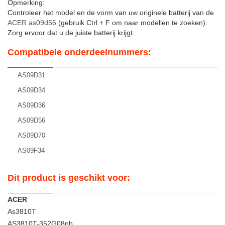
Opmerking:
Controleer het model en de vorm van uw originele batterij van de
ACER as09d56
(gebruik Ctrl + F om naar modellen te zoeken).
Zorg ervoor dat u de juiste batterij krijgt.
Compatibele onderdeelnummers:
AS09D31
AS09D34
AS09D36
AS09D56
AS09D70
AS09F34
Dit product is geschikt voor:
ACER
As3810T
AS3810T-352G08nb