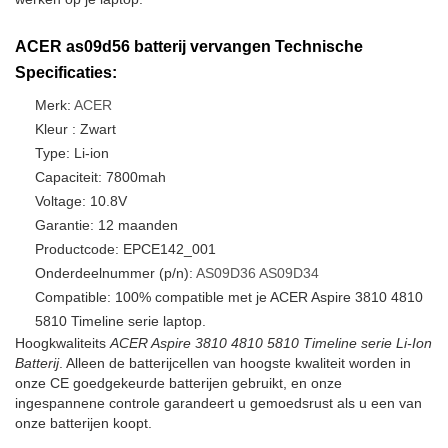
ACER as09d56 batterij vervangen Technische
Specificaties:
Merk:
ACER
Kleur : Zwart
Type: Li-ion
Capaciteit: 7800mah
Voltage: 10.8V
Garantie: 12 maanden
Productcode: EPCE142_001
Onderdeelnummer (p/n):
AS09D36
AS09D34
Compatible: 100% compatible met je ACER Aspire 3810 4810
5810 Timeline serie laptop.
Hoogkwaliteits
ACER Aspire 3810 4810 5810 Timeline serie Li-Ion
Batterij
. Alleen de batterijcellen van hoogste kwaliteit worden in
onze CE goedgekeurde batterijen gebruikt, en onze
ingespannene controle garandeert u gemoedsrust als u een van
onze batterijen koopt.