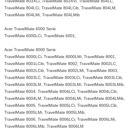
TravelMate 803XCi, TravelMate 803XVi, TravelMate 804LC,
TravelMate 804LCi, TravelMate 804LCib, TravelMate 804LM,
TravelMate 804LMi, TravelMate 804LMib
Acer TravelMate 6000 Serie
TravelMate 6000LCi, TravelMate 6001,
Acer TravelMate 8000 Serie
TravelMate 8000LCi, TravelMate 8000LMi, TravelMate 8001,
TravelMate 8001LCib, TravelMate 8002, TravelMate 8002LC,
TravelMate 8002LCib, TravelMate 8002LMi, TravelMate 8003,
TravelMate 8003LC, TravelMate 8003LCi, TravelMate 8003LCib,
TravelMate 8003LM, TravelMate 8003LMi, TravelMate 8003LMib,
TravelMate 8004, TravelMate 8004LCi, TravelMate 8004LCib,
TravelMate 8004LM, TravelMate 8004LMi, TravelMate 8004LMib,
TravelMate 8005, TravelMate 8005LCi, TravelMate 8005LCib,
TravelMate 8005LMi, TravelMate 8005LMib,
TravelMate 8006, TravelMate 8006LCi, TravelMate 8006LMi,
TravelMate 8006LMib, TravelMate 8006LM