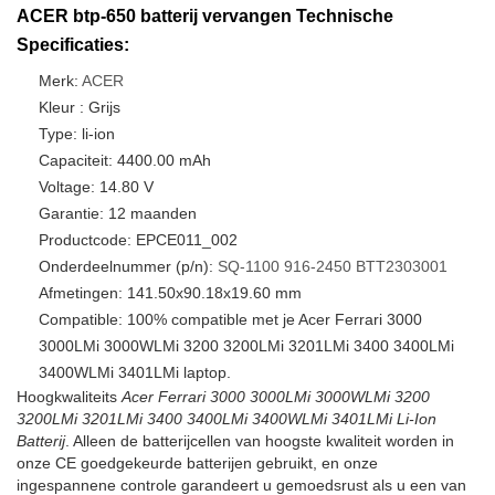
ACER btp-650 batterij vervangen Technische
Specificaties:
Merk:
ACER
Kleur : Grijs
Type: li-ion
Capaciteit: 4400.00 mAh
Voltage: 14.80 V
Garantie: 12 maanden
Productcode: EPCE011_002
Onderdeelnummer (p/n):
SQ-1100
916-2450
BTT2303001
Afmetingen: 141.50x90.18x19.60 mm
Compatible: 100% compatible met je Acer Ferrari 3000
3000LMi 3000WLMi 3200 3200LMi 3201LMi 3400 3400LMi
3400WLMi 3401LMi laptop.
Hoogkwaliteits
Acer Ferrari 3000 3000LMi 3000WLMi 3200
3200LMi 3201LMi 3400 3400LMi 3400WLMi 3401LMi Li-Ion
Batterij
. Alleen de batterijcellen van hoogste kwaliteit worden in
onze CE goedgekeurde batterijen gebruikt, en onze
ingespannene controle garandeert u gemoedsrust als u een van