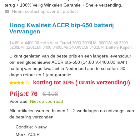
terug + 100% Veilig Winkelen Garantie + Snelle verzending.
Neem contact op over dit product
Hoog Kwaliteit ACER btp-650 batterij
Vervangen
14.80 V 4400.00 mAh Acer Ferrari 3000 3000LMi 3000WLMi 3200
3200LMi 3201LMi 3400 3400LMi 3400WLMi 3401LMi Batterij Kopen
U kunt genieten van de beste prijs en een langere levensduur
om een gloednieuwe ACER btp-650 (14.80 V,4400.00 mAh)
batterij van hoge kwaliteit in Nederland aan te schaffen. 30
dagen retour en 1 jaar garantie.
korting tot 30% ( Gratis verzending!)
Prijs:€ 76
€ 108
Voorraad:
Niet op voorraad !
Alle artikelen worden binnen 1 - 2 werkdagen na ontvangst van
de betaling verzonden.
Conditie: Nieuw
Merk:
ACER