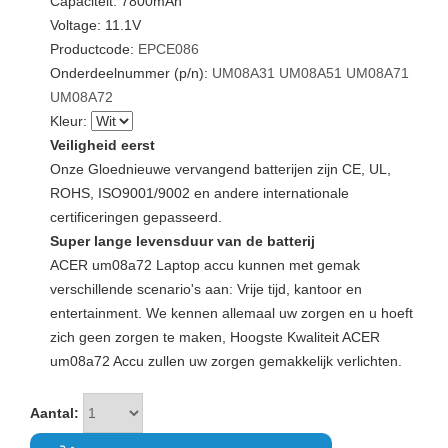
Capaciteit: 7800mAh
Voltage: 11.1V
Productcode:
EPCE086
Onderdeelnummer (p/n):
UM08A31
UM08A51
UM08A71
UM08A72
Kleur:
Veiligheid eerst
Onze Gloednieuwe vervangend batterijen zijn CE, UL,
ROHS, ISO9001/9002 en andere internationale
certificeringen gepasseerd.
Super lange levensduur van de batterij
ACER um08a72 Laptop accu kunnen met gemak
verschillende scenario's aan: Vrije tijd, kantoor en
entertainment. We kennen allemaal uw zorgen en u hoeft
zich geen zorgen te maken, Hoogste Kwaliteit ACER
um08a72 Accu zullen uw zorgen gemakkelijk verlichten.
Aantal: