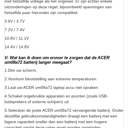
met hetzelfde voltage als het origineel. Er zijn echter enkele
uitzonderingen op deze regel, bijvoorbeeld spanningen van
hetzelfde paar hieronder zijn compatibel:
3.6V / 3.7V
7.2V / 7.4V
10.8V / 11.1V
14.4V / 14.8V
V: Wat kan ik doen om ervoor te zorgen dat de ACER
um08a72 batterij langer meegaat?
1.Dim uw scherm.
2.Voorkom blootstelling aan extreme temperaturen.
3.Laat uw ACER um08a72 laptop accu niet opraken.
4.Schakel ongebruikte apparaten en poorten (zoals USB-
luidsprekers of externe schijven) uit.
5.Selecteer de juiste ACER um08a72 vervangende batterij. Onder
dezelfde gebruiksomstandigheden draagt een batterij met een
lagere capaciteit sneller dan een batterij met een hogere
capaciteit omdat deze vaker moet worden opgeladen.