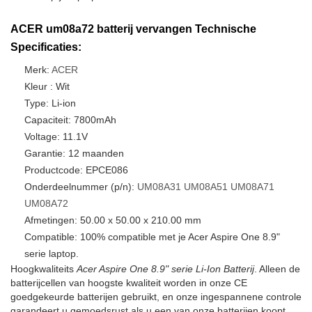
ACER um08a72 batterij vervangen Technische
Specificaties:
Merk:
ACER
Kleur : Wit
Type: Li-ion
Capaciteit: 7800mAh
Voltage: 11.1V
Garantie: 12 maanden
Productcode: EPCE086
Onderdeelnummer (p/n):
UM08A31
UM08A51
UM08A71
UM08A72
Afmetingen: 50.00 x 50.00 x 210.00 mm
Compatible: 100% compatible met je Acer Aspire One 8.9"
serie laptop.
Hoogkwaliteits
Acer Aspire One 8.9" serie Li-Ion Batterij
. Alleen de
batterijcellen van hoogste kwaliteit worden in onze CE
goedgekeurde batterijen gebruikt, en onze ingespannene controle
garandeert u gemoedsrust als u een van onze batterijen koopt.