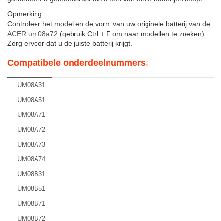
Opmerking:
Controleer het model en de vorm van uw originele batterij van de
ACER um08a72
(gebruik Ctrl + F om naar modellen te zoeken).
Zorg ervoor dat u de juiste batterij krijgt.
Compatibele onderdeelnummers:
UM08A31
UM08A51
UM08A71
UM08A72
UM08A73
UM08A74
UM08B31
UM08B51
UM08B71
UM08B72