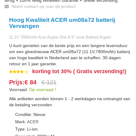
terug + 100% Veilig Winkelen Garantie + Snelle verzending.
Neem contact op over dit product
Hoog Kwaliteit ACER um08a72 batterij
Vervangen
11.1V 7800mAh Acer Aspire One 8.9" serie Batterij Kopen
U kunt genieten van de beste prijs en een langere levensduur
om een gloednieuwe ACER um08a72 (11.1V,7800mAh) batterij
van hoge kwaliteit in Nederland aan te schaffen. 30 dagen
retour en 1 jaar garantie.
korting tot 30% ( Gratis verzending!)
Prijs:€ 84
€ 121
Voorraad:
Op voorraad !
Alle artikelen worden binnen 1 - 2 werkdagen na ontvangst van
de betaling verzonden.
Conditie: Nieuw
Merk:
ACER
Type: Li-ion