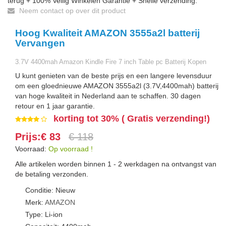
terug + 100% Veilig Winkelen Garantie + Snelle verzending.
Neem contact op over dit product
Hoog Kwaliteit AMAZON 3555a2l batterij
Vervangen
3.7V 4400mah Amazon Kindle Fire 7 inch Table pc Batterij Kopen
U kunt genieten van de beste prijs en een langere levensduur
om een gloednieuwe AMAZON 3555a2l (3.7V,4400mah) batterij
van hoge kwaliteit in Nederland aan te schaffen. 30 dagen
retour en 1 jaar garantie.
korting tot 30% ( Gratis verzending!)
Prijs:€ 83
€ 118
Voorraad:
Op voorraad !
Alle artikelen worden binnen 1 - 2 werkdagen na ontvangst van
de betaling verzonden.
Conditie: Nieuw
Merk:
AMAZON
Type: Li-ion