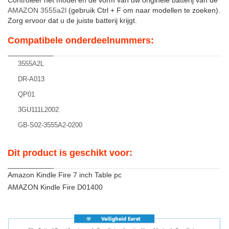
Controleer het model en de vorm van uw originele batterij van de
AMAZON 3555a2l
(gebruik Ctrl + F om naar modellen te zoeken).
Zorg ervoor dat u de juiste batterij krijgt.
Compatibele onderdeelnummers:
3555A2L
DR-A013
QP01
3GU111L2002
GB-S02-3555A2-0200
Dit product is geschikt voor:
Amazon Kindle Fire 7 inch Table pc
AMAZON Kindle Fire D01400