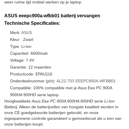
weer ruime tijd mobiel werken op je laptop.
ASUS eeepc900a-wfbb01 batterij vervangen
Technische Specificaties:
Merk:
ASUS
Kleur : Zwart
Type: Li-ion
Capaciteit: 6600mah
Voltage: 7.4V
Garantie: 12 maanden
Productcode: EPAU116
Onderdeelnummer (p/n):
AL22-703
EEEPC900A-WFBB01
Compatible: 100% compatible met je Asus Eee PC 900A
900HA 900HD serie laptop.
Hoogkwaliteits
Asus Eee PC 900A 900HA 900HD serie Li-Ion
Batterij
. Alleen de batterijcellen van hoogste kwaliteit worden in
onze CE goedgekeurde batterijen gebruikt, en onze
ingespannene controle garandeert u gemoedsrust als u een van
onze batterijen koopt.