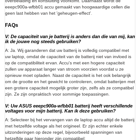
overbelading en kortsluiting voorkomt. Daarnaast wordt de
eeepc900a-wfbb01 accu gemaakt van hoogwaardige cellen die
geen last hebben van het 'geheugen-effect'.
FAQs
V: De capaciteit van je batterij is anders dan die van mij, kan
ik de jouwe nog steeds gebruiken?
A: Ja. Wij garanderen dat uw batterij is volledig compatibel met
uw laptop, omdat de capaciteit van de batterij niet van invloed is
op de compatibiliteit ervan. Accu's met een hogere capaciteit
zullen uw apparaat langer van stroom voorzien voordat u ze
opnieuw moet opladen. Naast de capaciteit is het ook belangrijk
om de grootte en het gewicht te controleren, omdat batterijen met
een grotere capaciteit mogelijk groter zijn, zelfs als ze compatibel
zijn. Ze zijn onpraktisch voor sommige toepassingen.
V: Uw ASUS eeepc900a-wfbb01 batterij heeft verschillende
voltages voor mijn batterij. Kan ik deze gebruiken?
A: Selecteer bij het vervangen van de laptop accu altijd de batterij
met hetzelfde voltage als het origineel. Er zijn echter enkele
uitzonderingen op deze regel, bijvoorbeeld spanningen van
hetzelfde paar hieronder zijn compatibel: