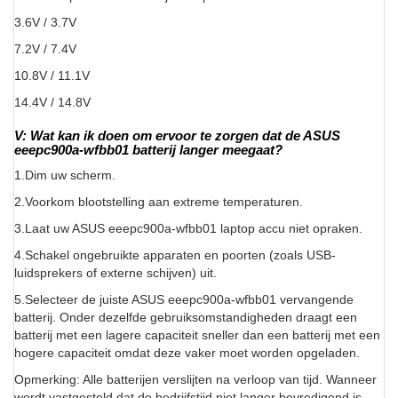
3.6V / 3.7V
7.2V / 7.4V
10.8V / 11.1V
14.4V / 14.8V
V: Wat kan ik doen om ervoor te zorgen dat de ASUS
eeepc900a-wfbb01 batterij langer meegaat?
1.Dim uw scherm.
2.Voorkom blootstelling aan extreme temperaturen.
3.Laat uw ASUS eeepc900a-wfbb01 laptop accu niet opraken.
4.Schakel ongebruikte apparaten en poorten (zoals USB-
luidsprekers of externe schijven) uit.
5.Selecteer de juiste ASUS eeepc900a-wfbb01 vervangende
batterij. Onder dezelfde gebruiksomstandigheden draagt een
batterij met een lagere capaciteit sneller dan een batterij met een
hogere capaciteit omdat deze vaker moet worden opgeladen.
Opmerking: Alle batterijen verslijten na verloop van tijd. Wanneer
wordt vastgesteld dat de bedrijfstijd niet langer bevredigend is,