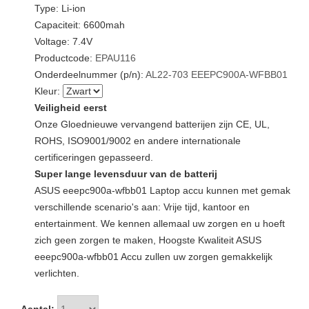
Type: Li-ion
Capaciteit: 6600mah
Voltage: 7.4V
Productcode:
EPAU116
Onderdeelnummer (p/n):
AL22-703
EEEPC900A-WFBB01
Kleur:
Veiligheid eerst
Onze Gloednieuwe vervangend batterijen zijn CE, UL,
ROHS, ISO9001/9002 en andere internationale
certificeringen gepasseerd.
Super lange levensduur van de batterij
ASUS eeepc900a-wfbb01 Laptop accu kunnen met gemak
verschillende scenario's aan: Vrije tijd, kantoor en
entertainment. We kennen allemaal uw zorgen en u hoeft
zich geen zorgen te maken, Hoogste Kwaliteit ASUS
eeepc900a-wfbb01 Accu zullen uw zorgen gemakkelijk
verlichten.