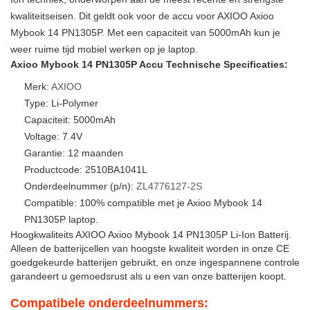
kwaliteitseisen. Dit geldt ook voor de accu voor AXIOO Axioo
Mybook 14 PN1305P. Met een capaciteit van 5000mAh kun je
weer ruime tijd mobiel werken op je laptop.
Axioo Mybook 14 PN1305P Accu Technische Specificaties:
Merk:
AXIOO
Type: Li-Polymer
Capaciteit: 5000mAh
Voltage: 7.4V
Garantie: 12 maanden
Productcode: 2510BA1041L
Onderdeelnummer (p/n):
ZL4776127-2S
Compatible: 100% compatible met je Axioo Mybook 14
PN1305P laptop.
Hoogkwaliteits AXIOO Axioo Mybook 14 PN1305P Li-Ion Batterij.
Alleen de batterijcellen van hoogste kwaliteit worden in onze CE
goedgekeurde batterijen gebruikt, en onze ingespannene controle
garandeert u gemoedsrust als u een van onze batterijen koopt.
Compatibele onderdeelnummers: