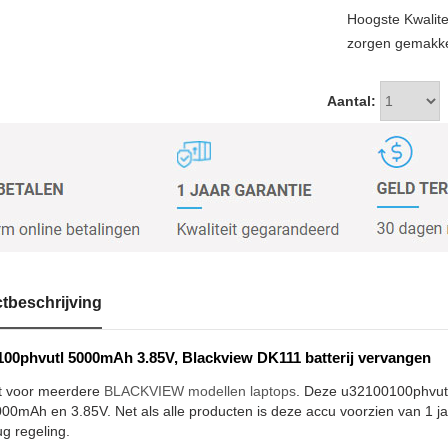
Hoogste Kwalit
zorgen gemakkel
Aantal:
tbeschrijving
00phvutl 5000mAh 3.85V, Blackview DK111 batterij vervangen
t voor meerdere
BLACKVIEW modellen laptops
. Deze u32100100phvutl 
000mAh en 3.85V. Net als alle producten is deze accu voorzien van 1 ja
ug regeling.