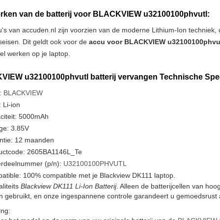
ken van de batterij voor BLACKVIEW u32100100phvutl:
u's van accuden.nl zijn voorzien van de moderne Lithium-Ion techniek
tseisen. Dit geldt ook voor de
accu voor BLACKVIEW u32100100phvu
iel werken op je laptop.
IEW u32100100phvutl batterij vervangen Technische Speci
:
BLACKVIEW
 Li-ion
citeit: 5000mAh
ge: 3.85V
ntie: 12 maanden
uctcode: 2605BA1146L_Te
rdeelnummer (p/n):
U32100100PHVUTL
atible: 100% compatible met je Blackview DK111 laptop.
liteits
Blackview DK111 Li-Ion Batterij
. Alleen de batterijcellen van ho
en gebruikt, en onze ingespannene controle garandeert u gemoedsrust a
ng: