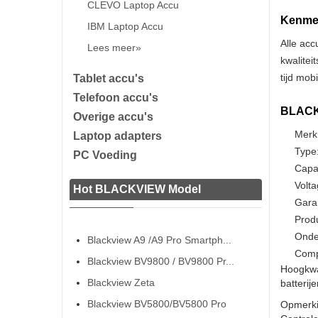
CLEVO Laptop Accu
Kenmer
IBM Laptop Accu
Alle acc
Lees meer»
kwalitei
tijd mob
Tablet accu's
Telefoon accu's
BLACKV
Overige accu's
Merk
Laptop adapters
Type:
PC Voeding
Capa
Volta
Hot BLACKVIEW Model
Gara
Prod
Onde
Blackview A9 /A9 Pro Smartph...
Comp
Blackview BV9800 / BV9800 Pr...
Hoogkwa
Blackview Zeta
batterij
Blackview BV5800/BV5800 Pro
Opmerki