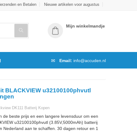
erzenden en Betalen
Nieuwe artikelen voor augustus
Mijn winkelmandje
g
Email:
info@accuden.nl
eit BLACKVIEW u32100100phvutl
angen
kview DK111 Batterij Kopen
n de beste prijs en een langere levensduur om een
VIEW u32100100phvutl (3.85V,5000mAh) batterij
 in Nederland aan te schaffen. 30 dagen retour en 1