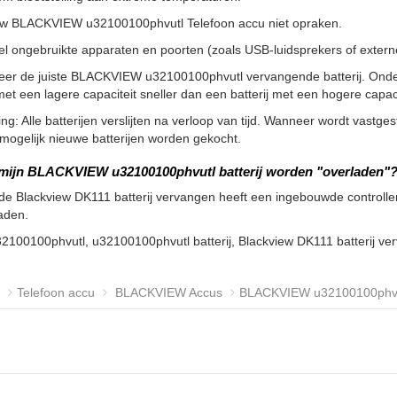
uw BLACKVIEW u32100100phvutl Telefoon accu niet opraken.
l ongebruikte apparaten en poorten (zoals USB-luidsprekers of externe 
teer de juiste BLACKVIEW u32100100phvutl vervangende batterij. Ond
 met een lagere capaciteit sneller dan een batterij met een hogere ca
g: Alle batterijen verslijten na verloop van tijd. Wanneer wordt vastgeste
ogelijk nieuwe batterijen worden gekocht.
mijn BLACKVIEW u32100100phvutl batterij worden "overladen"
de Blackview DK111 batterij vervangen heeft een ingebouwde controller 
aden.
32100100phvutl, u32100100phvutl batterij, Blackview DK111 batterij 
Telefoon accu
BLACKVIEW Accus
BLACKVIEW u32100100phvutl