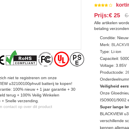
korti
Prijs:€ 25
€
Alle artikelen wor
betaling verzonden
Conditie: Nieuw
Merk:
BLACKV
Type: Li-ion
Capaciteit: 50
Voltage: 3.85V
Productcode:
2
zich niet te registreren om onze
Onderdeelnumm
EW u32100100phvutl batterij te kopen!
Veiligheid eers
antie: 100% nieuw + 1 jaar garantie + 30
Onze Gloednieu
ld terug + 100% Veilig Winkelen
ISO9001/9002 en
 + Snelle verzending.
contact op over dit product
Super lange le
BLACKVIEW u32
verschillende sc
kennen allemaal