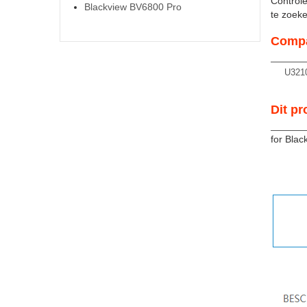
Controle
Blackview BV6800 Pro
te zoeken
Compa
U321
Dit pr
for Bla