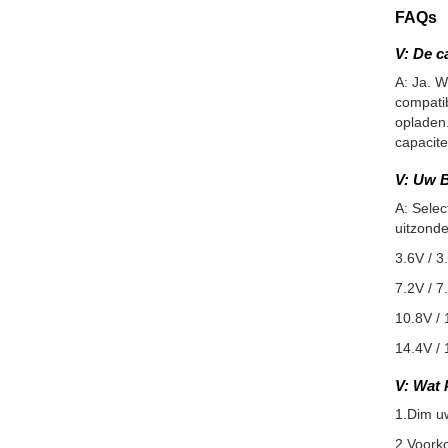
FAQs
V: De c
A: Ja. W
compatib
opladen.
capacite
V: Uw B
A: Selec
uitzonde
3.6V / 3
7.2V / 7
10.8V / 
14.4V / 
V: Wat 
1.Dim u
2.Voorko