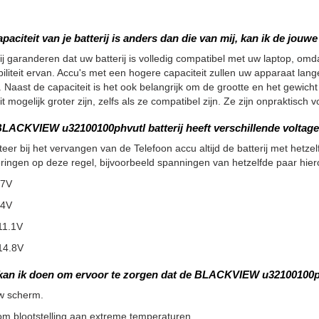
apaciteit van je batterij is anders dan die van mij, kan ik de jou
ij garanderen dat uw batterij is volledig compatibel met uw laptop, omdat
iliteit ervan. Accu's met een hogere capaciteit zullen uw apparaat la
 Naast de capaciteit is het ook belangrijk om de grootte en het gewicht
it mogelijk groter zijn, zelfs als ze compatibel zijn. Ze zijn onpraktisc
LACKVIEW u32100100phvutl batterij heeft verschillende voltages
teer bij het vervangen van de Telefoon accu altijd de batterij met hetzelf
ringen op deze regel, bijvoorbeeld spanningen van hetzelfde paar hier
.7V
.4V
11.1V
14.8V
kan ik doen om ervoor te zorgen dat de BLACKVIEW u32100100ph
w scherm.
m blootstelling aan extreme temperaturen.