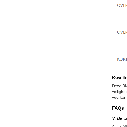
Kwalite
Deze BM
veiligh
voorkom
FAQs
V: De c
A: Ja. W