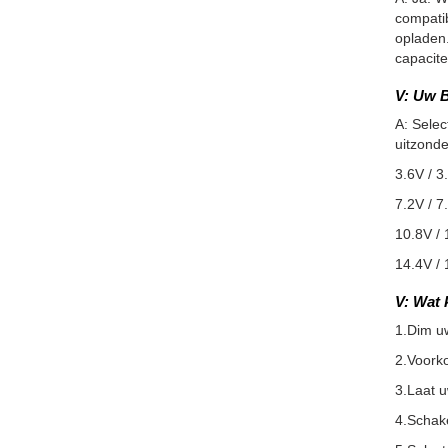
compatib
opladen.
capacite
V: Uw B
A: Selec
uitzonde
3.6V / 3
7.2V / 7
10.8V / 
14.4V / 
V: Wat 
1.Dim u
2.Voorko
3.Laat 
4.Schake