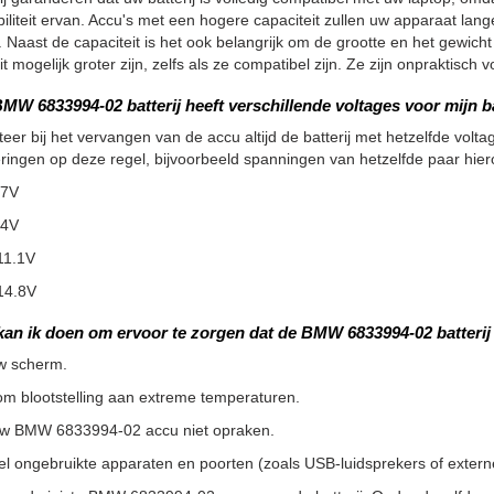
iliteit ervan. Accu's met een hogere capaciteit zullen uw apparaat la
 Naast de capaciteit is het ook belangrijk om de grootte en het gewicht
it mogelijk groter zijn, zelfs als ze compatibel zijn. Ze zijn onpraktisc
MW 6833994-02 batterij heeft verschillende voltages voor mijn ba
teer bij het vervangen van de accu altijd de batterij met hetzelfde voltag
ringen op deze regel, bijvoorbeeld spanningen van hetzelfde paar hier
.7V
.4V
11.1V
14.8V
kan ik doen om ervoor te zorgen dat de BMW 6833994-02 batteri
w scherm.
m blootstelling aan extreme temperaturen.
uw BMW 6833994-02 accu niet opraken.
l ongebruikte apparaten en poorten (zoals USB-luidsprekers of externe 