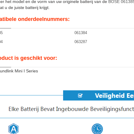
er het model en de vorm van uw originele batterij van de
BOSE 06138
t u de juiste batterij krijgt.
tibele onderdeelnummers:
85
061384
04
063287
oduct is geschikt voor:
ndlink Mini I Series