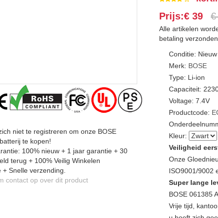
Prijs:€ 39
€
Alle artikelen wor
betaling verzonden
Conditie: Nieuw
Merk:
BOSE
Type: Li-ion
Capaciteit: 2
Voltage: 7.4V
Productcode:
E
Onderdeelnumm
zich niet te registreren om onze BOSE
Kleur:
atterij te kopen!
Veiligheid eers
antie: 100% nieuw + 1 jaar garantie + 30
Onze Gloednieu
ld terug + 100% Veilig Winkelen
 + Snelle verzending.
ISO9001/9002 en
contact op over dit product
Super lange le
BOSE 061385 Ac
Vrije tijd, kan
u hoeft zich g