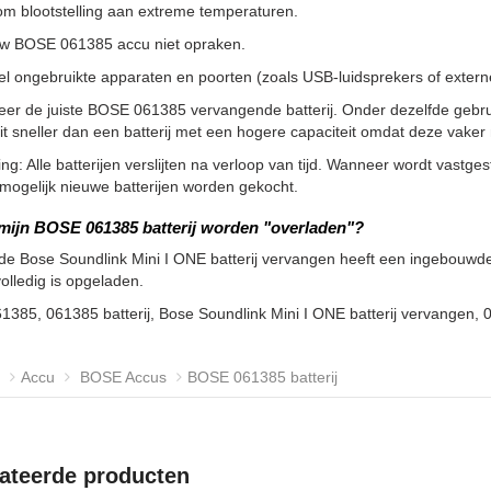
m blootstelling aan extreme temperaturen.
uw BOSE 061385 accu niet opraken.
l ongebruikte apparaten en poorten (zoals USB-luidsprekers of externe 
eer de juiste BOSE 061385 vervangende batterij. Onder dezelfde gebr
it sneller dan een batterij met een hogere capaciteit omdat deze vak
g: Alle batterijen verslijten na verloop van tijd. Wanneer wordt vastgeste
ogelijk nieuwe batterijen worden gekocht.
mijn BOSE 061385 batterij worden "overladen"?
de Bose Soundlink Mini I ONE batterij vervangen heeft een ingebouwde
volledig is opgeladen.
61385, 061385 batterij, Bose Soundlink Mini I ONE batterij vervange
Accu
BOSE Accus
BOSE 061385 batterij
ateerde producten