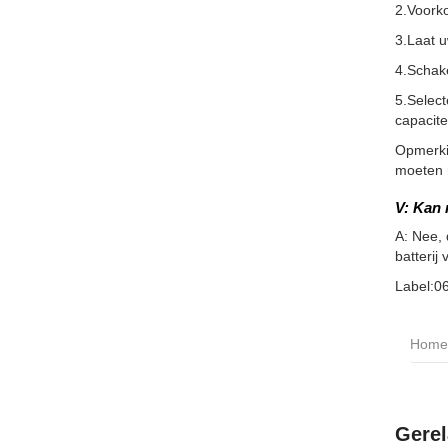
2.Voorko
3.Laat 
4.Schake
5.Select
capacite
Opmerkin
moeten m
V: Kan 
A: Nee, 
batterij 
Label:0
Home
Gerel