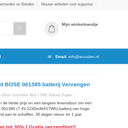
erzenden en Betalen
Nieuwe artikelen voor augustus
Mijn winkelmandje
g
Email:
info@accuden.nl
it BOSE 061385 batterij Vervangen
Bose Soundlink Mini I ONE Batterij Kopen
n de beste prijs en een langere levensduur om een
 061385 (7.4V,2230mAH/17Wh) batterij van hoge
and aan te schaffen. 30 dagen retour en 1 jaar
ng tot 30% ( Gratis verzending!)