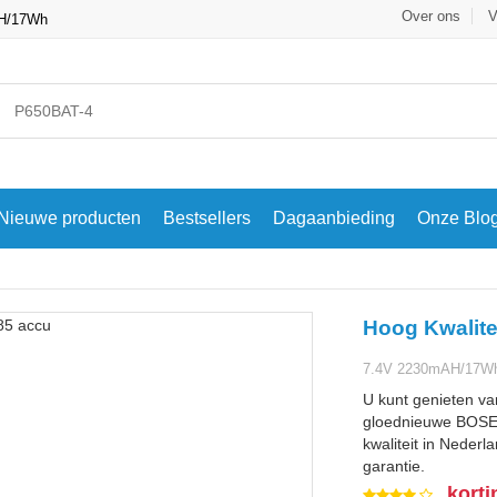
Over ons
V
AH/17Wh
Nieuwe producten
Bestsellers
Dagaanbieding
Onze Blo
Hoog Kwalite
7.4V 2230mAH/17Wh 
U kunt genieten va
gloednieuwe BOSE
kwaliteit in Nederl
garantie.
korti