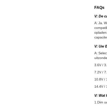
FAQs
V: De c
A: Ja. W
compatib
opladen.
capacite
V: Uw B
A: Selec
uitzonde
3.6V / 3
7.2V / 7
10.8V / 
14.4V / 
V: Wat 
1.Dim u