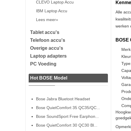
CLEVO Laptop Accu
Kenmer
IBM Laptop Accu
Alle acc
kwalitei
Lees meer»
werken o
Tablet accu's
BOSE 0
Telefoon accu's
Overige accu's
Merk
Laptop adapters
Kleur
Type:
PC Voeding
Capa
Volta
Hot BOSE Model
Gara
Prod
Onde
Bose Jabra Bluetoot Headset
Compa
Bose QuietComfort 35 QC35/QC...
Hoogkwa
Bose SoundSport Free Earphon...
goedgeke
Bose QuietComfort 30 QC30 Bl...
Opmerki