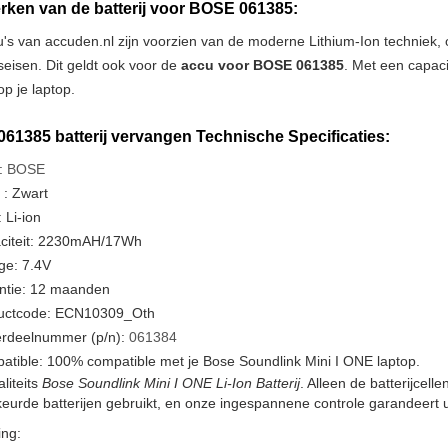
ken van de batterij voor BOSE 061385:
u's van accuden.nl zijn voorzien van de moderne Lithium-Ion techniek
tseisen. Dit geldt ook voor de
accu voor BOSE 061385
. Met een capac
p je laptop.
61385 batterij vervangen Technische Specificaties:
:
BOSE
 : Zwart
 Li-ion
citeit: 2230mAH/17Wh
ge: 7.4V
ntie: 12 maanden
uctcode: ECN10309_Oth
rdeelnummer (p/n):
061384
tible: 100% compatible met je Bose Soundlink Mini I ONE laptop.
liteits
Bose Soundlink Mini I ONE Li-Ion Batterij
. Alleen de batterijcel
urde batterijen gebruikt, en onze ingespannene controle garandeert u
ng: