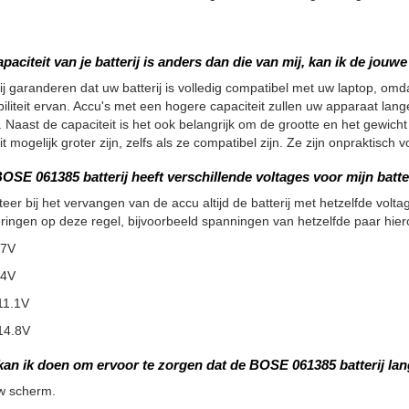
apaciteit van je batterij is anders dan die van mij, kan ik de jou
ij garanderen dat uw batterij is volledig compatibel met uw laptop, omdat
iliteit ervan. Accu's met een hogere capaciteit zullen uw apparaat la
 Naast de capaciteit is het ook belangrijk om de grootte en het gewicht
it mogelijk groter zijn, zelfs als ze compatibel zijn. Ze zijn onpraktisc
OSE 061385 batterij heeft verschillende voltages voor mijn batte
teer bij het vervangen van de accu altijd de batterij met hetzelfde voltag
ringen op deze regel, bijvoorbeeld spanningen van hetzelfde paar hier
.7V
.4V
11.1V
14.8V
kan ik doen om ervoor te zorgen dat de BOSE 061385 batterij la
w scherm.