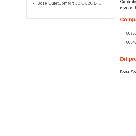
Controle
Bose QuietComfort 30 QC30 Bl...
ervoor da
Compa
0613
0634
Dit pr
Bose Sou