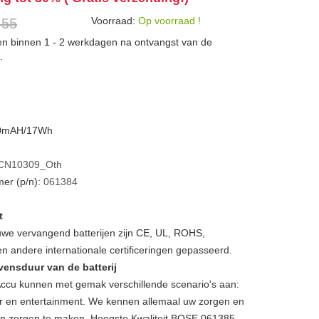
Voorraad:
Op voorraad !
 55
den binnen 1 - 2 werkdagen na ontvangst van de
.
230mAH/17Wh
CN10309_Oth
er (p/n):
061384
t
we vervangend batterijen zijn CE, UL, ROHS,
 andere internationale certificeringen gepasseerd.
vensduur van de batterij
cu kunnen met gemak verschillende scenario's aan:
toor en entertainment. We kennen allemaal uw zorgen en
een zorgen te maken, Hoogste Kwaliteit BOSE 061385