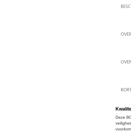
Kwalite
Deze BO
veiligh
voorkom